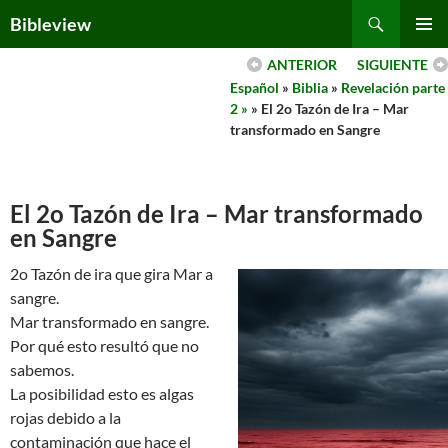
Skip
Search
Bibleview
to
PRIMAR
content
ANTERIOR
SIGUIENTE
MENU
Español
»
Biblia
»
Revelación parte
2 »
» El 2o Tazón de Ira – Mar
transformado en Sangre
El 2o Tazón de Ira – Mar transformado
en Sangre
2o Tazón de ira que gira Mar a
sangre.
Mar transformado en sangre.
Por qué esto resultó que no
sabemos.
La posibilidad esto es algas
rojas debido a la
contaminación que hace el