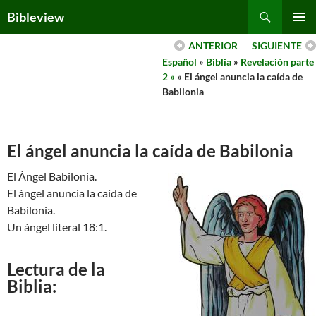
Skip
Search
Bibleview
to
PRIMAR
content
ANTERIOR
SIGUIENTE
MENU
Español
»
Biblia
»
Revelación parte
2 »
» El ángel anuncia la caída de
Babilonia
El ángel anuncia la caída de Babilonia
El Ángel Babilonia.
El ángel anuncia la caída de
Babilonia.
Un ángel literal 18:1.
Lectura de la
Biblia: