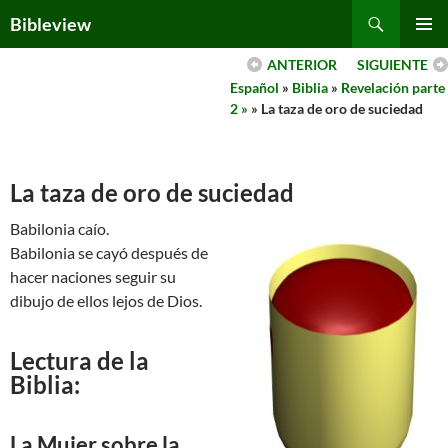
Skip
Search
Bibleview
to
PRIMAR
content
ANTERIOR
SIGUIENTE
MENU
Español
»
Biblia
»
Revelación parte
2 »
» La taza de oro de suciedad
La taza de oro de suciedad
Babilonia caío.
Babilonia se cayó después de
hacer naciones seguir su
dibujo de ellos lejos de Dios.
Lectura de la
Biblia:
La Mujer sobre la