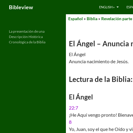
Search
Bibleview
ENGLISH »
ESP
Skip
Español
»
Biblia
»
Revelación parte 
to
content
La presentación de una
Descripción Histórica
El Ángel – Anuncia 
Cronológica de la Biblia
El Ángel
Anuncia nacimiento de Jesús.
Lectura de la Biblia:
El Ángel
22:7
¡He Aquí vengo pronto! Bienaven
8
Yo, Juan, soy el que he Oído y vi