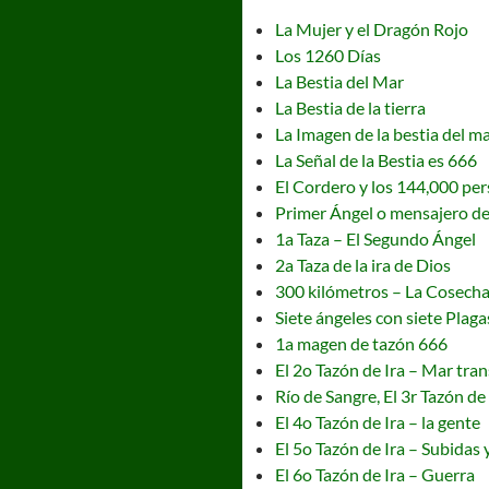
La Mujer y el Dragón Rojo
Los 1260 Días
La Bestia del Mar
La Bestia de la tierra
La Imagen de la bestia del mar
La Señal de la Bestia es 666
El Cordero y los 144,000 pe
Primer Ángel o mensajero de
1a Taza – El Segundo Ángel
2a Taza de la ira de Dios
300 kilómetros – La Cosecha 
Siete ángeles con siete Plaga
1a magen de tazón 666
El 2o Tazón de Ira – Mar tr
Río de Sangre, El 3r Tazón de 
El 4o Tazón de Ira – la gente
El 5o Tazón de Ira – Subidas 
El 6o Tazón de Ira – Guerra