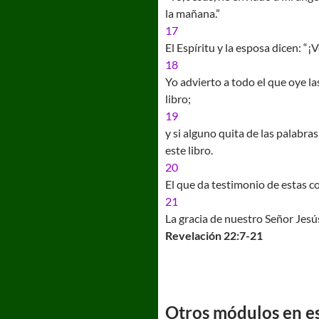
la mañana.”
17
El Espíritu y la esposa dicen: “¡
18
Yo advierto a todo el que oye la
libro;
19
y si alguno quita de las palabras
este libro.
20
El que da testimonio de estas co
21
La gracia de nuestro Señor Jesú
Revelación 22:7-21
Otros módulos en est