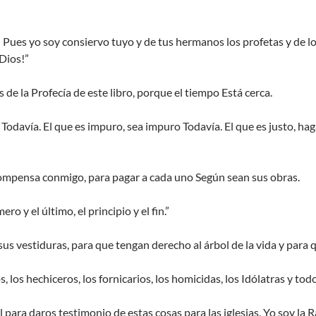
s! Pues yo soy consiervo tuyo y de tus hermanos los profetas y de l
 Dios!”
s de la Profecía de este libro, porque el tiempo Está cerca.
a Todavía. El que es impuro, sea impuro Todavía. El que es justo, hag
ompensa conmigo, para pagar a cada uno Según sean sus obras.
ro y el último, el principio y el fin.”
s vestiduras, para que tengan derecho al árbol de la vida y para q
 los hechiceros, los fornicarios, los homicidas, los Idólatras y todo
 para daros testimonio de estas cosas para las iglesias. Yo soy la Ra