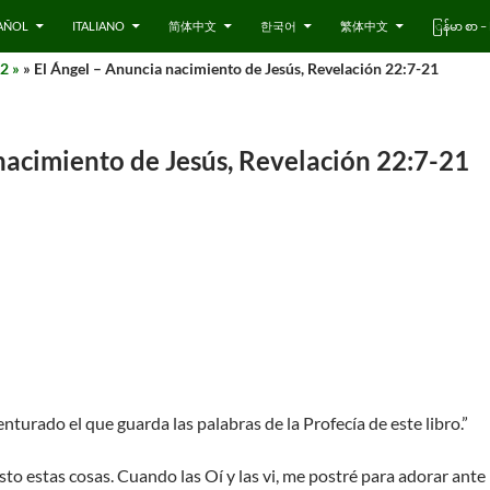
AÑOL
ITALIANO
简体中文
한국어
繁体中文
ြန်မာ စာ
2 »
» El Ángel – Anuncia nacimiento de Jesús, Revelación 22:7-21
nacimiento de Jesús, Revelación 22:7-21
turado el que guarda las palabras de la Profecía de este libro.”
sto estas cosas. Cuando las Oí y las vi, me postré para adorar ante 