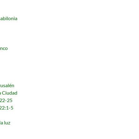
Babilonia
anco
rusalén
a Ciudad
:22-25
 22:1-5
a luz