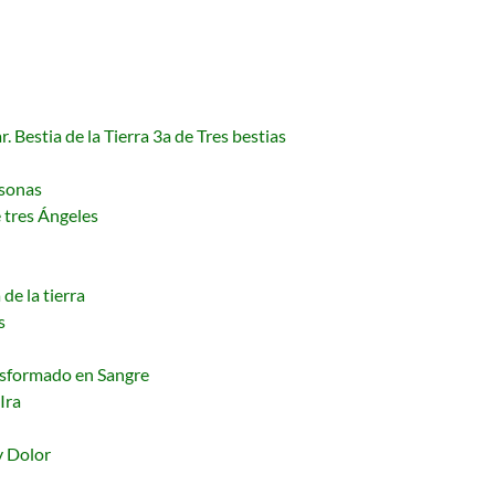
. Bestia de la Tierra 3a de Tres bestias
rsonas
 tres Ángeles
de la tierra
s
ansformado en Sangre
Ira
y Dolor