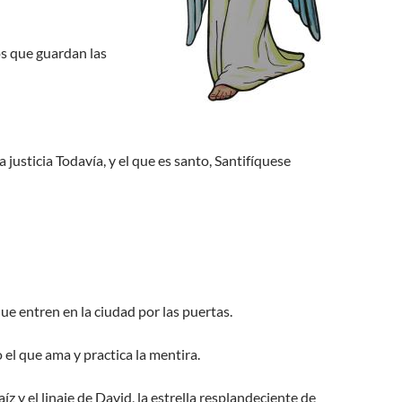
os que guardan las
a justicia Todavía, y el que es santo, Santifíquese
ue entren en la ciudad por las puertas.
 el que ama y practica la mentira.
íz y el linaje de David, la estrella resplandeciente de