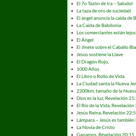
El 7o Tazón de Ira – Saludol
La taza de oro de suciedad
El ángel anuncia la caída de 
La Caída de Babilonia
Los comerciantes están lejos
El Ángel
El Jinete sobre el Caballo Bl
Jesús sostiene la Llave
El Dragón Rojo,
1000 Años
El Libro o Rollo de Vida
La Ciudad santa la Nueva Je
2200km, tamaño de la Nuev
Dios es la luz, Revelación 21
El Río de la Vida, Revelación
Jesús Reina, Revelación 22:5
Lámpara – Jesús es también l
La Novia de Cristo
Ganamos, Revelación 20:15