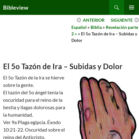
Skip
Search
Bibleview
to
PRIMAR
content
ANTERIOR
SIGUIENTE
MENU
Español
»
Biblia
»
Revelación parte
2 »
» El 5o Tazón de Ira – Subidas y
Dolor
El 5o Tazón de Ira – Subidas y Dolor
El 5o Tazón de la ira se hierve
sobre la gente.
El tazón del 5o ángel tenía la
oscuridad para el reino de la
bestia y llagas dolorosas para
la humanidad.
Ver 9a Plaga egipcia. Éxodo
10:21-22. Oscuridad sobre el
reino del Anticristo.