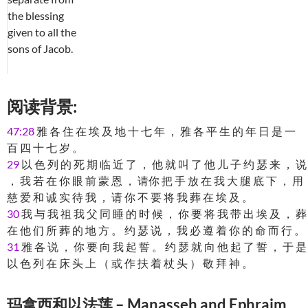
the blessing
given to all the
sons of Jacob.
阅读背景:
47:28
雅 各 住 在 埃 及 地 十 七 年 ， 雅 各 平 生 的 年 日 是 一
百 四 十 七 岁 。
29
以 色 列 的 死 期 临 近 了 ， 他 就 叫 了 他 儿 子 约 瑟 来 ， 说
， 我 若 在 你 眼 前 蒙 恩 ， 请你 把 手 放 在 我 大 腿 底 下 ， 用
慈 爱 和 诚 实 待 我 ， 请 你 不 要 将 我 葬 在 埃 及 。
30
我 与 我 祖 我 父 同 睡 的 时 候 ， 你 要 将 我 带 出 埃 及 ， 葬
在 他 们 所 葬 的 地 方 。 约 瑟 说 ， 我 必 遵 着 你 的 命 而 行 。
31
雅 各 说 ， 你 要 向 我 起 誓 。 约 瑟 就 向 他 起 了 誓 ， 于 是
以 色 列 在 床 头 上 （ 或 作 扶 着 杖 头 ） 敬 拜 神 。
玛拿西和以法莲 – Manasseh and Ephraim