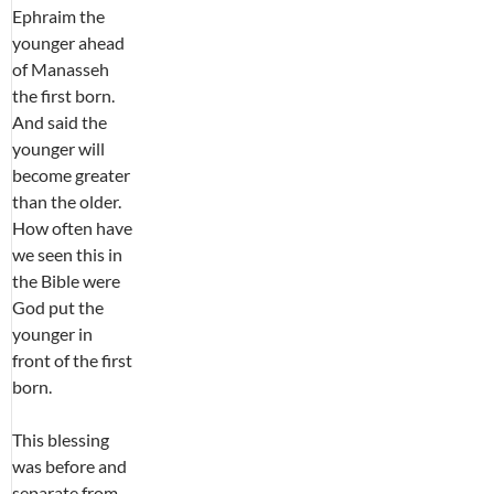
Ephraim the
younger ahead
of Manasseh
the first born.
And said the
younger will
become greater
than the older.
How often have
we seen this in
the Bible were
God put the
younger in
front of the first
born.
This blessing
was before and
separate from