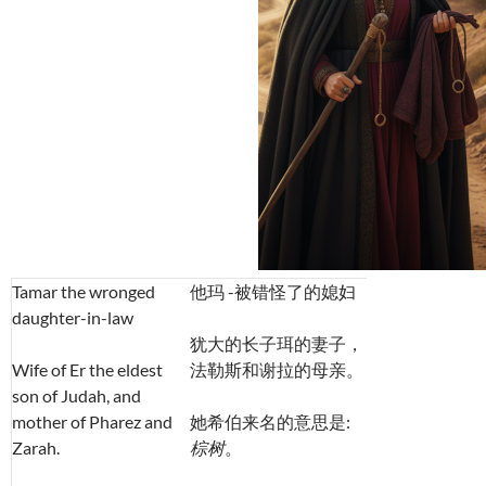
Tamar the wronged
他玛 -被错怪了的媳妇
daughter-in-law
犹大的长子珥的妻子，
Wife of Er the eldest
法勒斯和谢拉的母亲。
son of Judah, and
mother of Pharez and
她希伯来名的意思是:
Zarah.
棕树
。