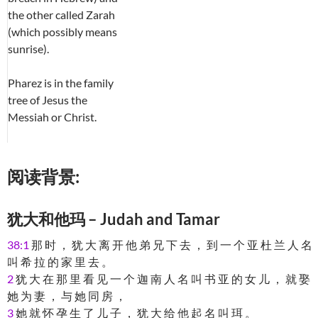
the other called Zarah
(which possibly means
sunrise).
Pharez is in the family
tree of Jesus the
Messiah or Christ.
阅读背景:
犹大和他玛 – Judah and Tamar
38:1
那 时 ， 犹 大 离 开 他 弟 兄 下 去 ， 到 一 个 亚 杜 兰 人 名
叫 希 拉 的 家 里 去 。
2
犹 大 在 那 里 看 见 一 个 迦 南 人 名 叫 书 亚 的 女 儿 ， 就 娶
她 为 妻 ， 与 她 同 房 ，
3
她 就 怀 孕 生 了 儿 子 ， 犹 大 给 他 起 名 叫 珥 。