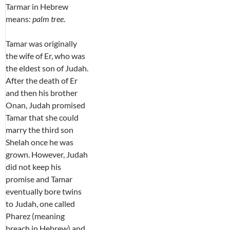
Tarmar in Hebrew
means:
palm tree
.
Tamar was originally
the wife of Er, who was
the eldest son of Judah.
After the death of Er
and then his brother
Onan, Judah promised
Tamar that she could
marry the third son
Shelah once he was
grown. However, Judah
did not keep his
promise and Tamar
eventually bore twins
to Judah, one called
Pharez (meaning
breach in Hebrew) and