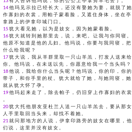
13
有 人 告 诉 他 玛 说 ， 你 的 公 公 上 亭 拿 剪 羊 毛 去 了 。
14
他 玛 见 示 拉 已 经 长 大 ， 还 没 有 娶 她 为 妻 ， 就 脱 了 她
作 寡 妇 的 衣 裳 ， 用 帕 子 蒙 着 脸 ， 又 遮 住 身 体 ， 坐 在 亭
拿 路 上 的 伊 拿 印 城 门 口 。
15
犹 大 看 见 她 ， 以 为 是 妓 女 ， 因 为 她 蒙 着 脸 。
16
犹 大 就 转 到 她 那 里 去 ， 说 ， 来 吧 。 让 我 与 你 同 寝 。
他 原 不 知 道 是 他 的 儿 妇 。 他 玛 说 ， 你 要 与 我 同 寝 ， 把
什 么 给 我 呢 ？
17
犹 大 说 ， 我 从 羊 群 里 取 一 只 山 羊 羔 ， 打 发 人 送 来 给
你 。 他 玛 说 ， 在 未 送 以 先 ， 你 愿 意 给 我 一 个 当 头 吗 ？
18
他 说 ， 我 给 你 什 么 当 头 呢 ？ 他 玛 说 ， 你 的 印 ， 你 的
带 子 ， 和 你 手 里 的 杖 。 犹 大 就 给 了 她 ， 与 她 同 寝 ， 她
就 从 犹 大 怀 了 孕 。
19
他 玛 起 来 走 了 ， 除 去 帕 子 ， 仍 旧 穿 上 作 寡 妇 的 衣 裳
。
20
犹 大 托 他 朋 友 亚 杜 兰 人 送 一 只 山 羊 羔 去 ， 要 从 那 女
人 手 里 取 回 当 头 来 ， 却 找 不 着 她 。
21
就 问 那 地 方 的 人 说 ， 伊 拿 印 路 旁 的 妓 女 在 哪 里 ， 他
们 说 ， 这 里 并 没 有 妓 女 。