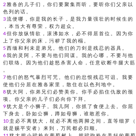
2
雅 各 的 儿 子 们 ， 你 们 要 聚 集 而 听 ， 要 听 你 们 父 亲 以
色 列 的 话 。
3
流 便 哪 ， 你 是 我 的 长 子 ， 是 我 力 量 强 壮 的 时 候 生 的
， 本 当 大 有 尊 荣 ， 权 力 超 众 。
4
但 你 放 纵 情 欲 ， 滚 沸 如 水 ， 必 不 得 居 首 位 。 因 为 你
上 了 你 父 亲 的 床 ， 污 秽 了 我 的 榻 。
5
西 缅 和 利 未 是 弟 兄 。 他 们 的 刀 剑 是 残 忍 的 器 具 。
6
我 的 灵 阿 ， 不 要 与 他 们 同 谋 。 我 的 心 哪 ， 不 要 与 他
们 联 络 。 因 为 他 们 趁 怒 杀 害 人 命 ， 任 意 砍 断 牛 腿 大 筋
。
7
他 们 的 怒 气 暴 烈 可 咒 。 他 们 的 忿 恨 残 忍 可 诅 。 我 要
使 他 们 分 居 在 雅 各 家 里 ， 散 住 在 以 色 列 地 中 。
8
犹 大 阿 ， 你 弟 兄 们 必 赞 美 你 。 你 手 必 掐 住 仇 敌 的 颈
项 。 你 父 亲 的 儿 子 们 必 向 你 下 拜 。
9
犹 大 是 个 小 狮 子 。 我 儿 阿 ， 你 抓 了 食 便 上 去 。 你 屈
下 身 去 ， 卧 如 公 狮 ， 蹲 如 母 狮 ， 谁 敢 惹 你 。
10
圭 必 不 离 犹 大 ， 杖 必 不 离 他 两 脚 之 间 ， 直 等 细 罗 （
就 是 赐 平 安 者 ） 来 到 ， 万 民 都 必 归 顺 。
11
犹 大 把 小 驴 拴 在 葡 萄 树 上 ， 把 驴 驹 拴 在 美 好 的 葡 萄