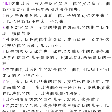
48:1
这 事 以 后 ， 有 人 告 诉 约 瑟 说 ， 你 的 父 亲 病 了 。 他
就 带 着 两 个 儿 子 玛 拿 西 和 以 法 莲 同 去 。
2
有 人 告 诉 雅 各 说 ， 请 看 ， 你 儿 子 约 瑟 到 你 这 里 来 了
。 以 色 列 就 勉 强 在 床 上 坐 起 来 。
3
雅 各 对 约 瑟 说 ， 全 能 的 神 曾 在 迦 南 地 的 路 斯 向 我 显
现 ， 赐 福 与 我 ，
4
对 我 说 ， 我 必 使 你 生 养 众 多 ， 成 为 多 民 ， 又 要 把 这
地 赐 给 你 的 后 裔 ， 永 远 为 业 。
5
我 未 到 埃 及 见 你 之 先 ， 你 在 埃 及 地 所 生 的 以 法 莲 和
玛 拿 西 这 两 个 儿 子 是 我 的 ， 正 如 流 便 和 西 缅 是 我 的 一
样 。
6
你 在 他 们 以 后 所 生 的 就 是 你 的 ， 他 们 可 以 归 于 他 们
弟 兄 的 名 下 得 产 业 。
7
至 于 我 ， 我 从 巴 旦 来 的 时 候 ， 拉 结 死 在 我 眼 前 ， 在
迦 南 地 的 路 上 ， 离 以 法 他还 有 一 段 路 程 ， 我 就 把 她 葬
在 以 法 他 的 路 上 。 以 法 他 就 是 伯 利 恒 。
8
以 色 列 看 见 约 瑟 的 两 个 儿 子 ， 就 说 ， 这 是 谁 ？
9
约 瑟 对 他 父 亲 说 ， 这 是 神 在 这 里 赐 给 我 的 儿 子 。 以
色 列 说 ， 请 你 领 他 们 到 我 跟 前 ， 我 要 给 他 们 祝 福 。