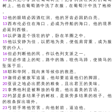
树 上 。 他 在 葡 萄 酒 中 洗 了 衣 服 ， 在 葡 萄 汁 中 洗 了 袍 褂
。
12
他 的 眼 睛 必 因 酒 红 润 。 他 的 牙 齿 必 因 奶 白 亮 。
13
西 布 伦 必 住 在 海 口 ， 必 成 为 停 船 的 海 口 。 他 的 境 界
必 延 到 西 顿 。
14
以 萨 迦 是 个 强 壮 的 驴 ， 卧 在 羊 圈 之 中 。
15
他 以 安 静 为 佳 ， 以 肥 地 为 美 ， 便 低 肩 背 重 ， 成 为 服
苦 的 仆 人 。
16
但 必 判 断 他 的 民 ， 作 以 色 列 支 派 之 一 。
17
但 必 作 道 上 的 蛇 ， 路 中 的 虺 ， 咬 伤 马 蹄 ， 使 骑 马 的
坠 落 于 后 。
18
耶 和 华 阿 ， 我 向 来 等 候 你 的 救 恩 。
19
迦 得 必 被 敌 军 追 逼 ， 他 却 要 追 逼 他 们 的 脚 跟 。
20
亚 设 之 地 必 出 肥 美 的 粮 食 ， 且 出 君 王 的 美 味 。
21
拿 弗 他 利 是 被 释 放 的 母 鹿 。 他 出 嘉 美 的 言 语 。
22
约 瑟 是 多 结 果 子 的 树 枝 ， 是 泉 旁 多 结 果 的 枝 子 。 他
的 枝 条 探 出 墙 外 。
23
弓 箭 手 将 他 苦 害 ， 向 他 射 箭 ， 逼 迫 他 。