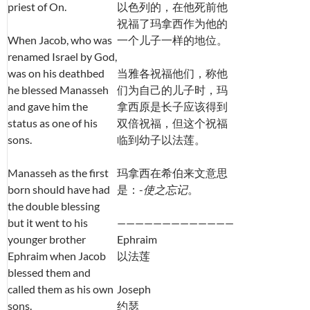
priest of On.
以色列的，在他死前他
祝福了玛拿西作为他的
When Jacob, who was
一个儿子一样的地位。
renamed Israel by God,
was on his deathbed
当雅各祝福他们，称他
he blessed Manasseh
们为自己的儿子时，玛
and gave him the
拿西原是长子应该得到
status as one of his
双倍祝福，但这个祝福
sons.
临到幼子以法莲。
Manasseh as the first
玛拿西在希伯来文意思
born should have had
是：-
使之忘记
。
the double blessing
but it went to his
—————————————
younger brother
Ephraim
Ephraim when Jacob
以法莲
blessed them and
called them as his own
Joseph
sons.
约瑟