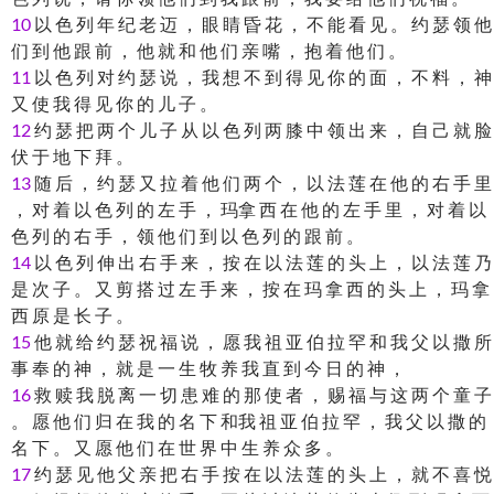
10
以 色 列 年 纪 老 迈 ， 眼 睛 昏 花 ， 不 能 看 见 。 约 瑟 领 他
们 到 他 跟 前 ， 他 就 和 他 们 亲 嘴 ， 抱 着 他 们 。
11
以 色 列 对 约 瑟 说 ， 我 想 不 到 得 见 你 的 面 ， 不 料 ， 神
又 使 我 得 见 你 的 儿 子 。
12
约 瑟 把 两 个 儿 子 从 以 色 列 两 膝 中 领 出 来 ， 自 己 就 脸
伏 于 地 下 拜 。
13
随 后 ， 约 瑟 又 拉 着 他 们 两 个 ， 以 法 莲 在 他 的 右 手 里
， 对 着 以 色 列 的 左 手 ， 玛拿 西 在 他 的 左 手 里 ， 对 着 以
色 列 的 右 手 ， 领 他 们 到 以 色 列 的 跟 前 。
14
以 色 列 伸 出 右 手 来 ， 按 在 以 法 莲 的 头 上 ， 以 法 莲 乃
是 次 子 。 又 剪 搭 过 左 手 来 ， 按 在 玛 拿 西 的 头 上 ， 玛 拿
西 原 是 长 子 。
15
他 就 给 约 瑟 祝 福 说 ， 愿 我 祖 亚 伯 拉 罕 和 我 父 以 撒 所
事 奉 的 神 ， 就 是 一 生 牧 养 我 直 到 今 日 的 神 ，
16
救 赎 我 脱 离 一 切 患 难 的 那 使 者 ， 赐 福 与 这 两 个 童 子
。 愿 他 们 归 在 我 的 名 下 和我 祖 亚 伯 拉 罕 ， 我 父 以 撒 的
名 下 。 又 愿 他 们 在 世 界 中 生 养 众 多 。
17
约 瑟 见 他 父 亲 把 右 手 按 在 以 法 莲 的 头 上 ， 就 不 喜 悦