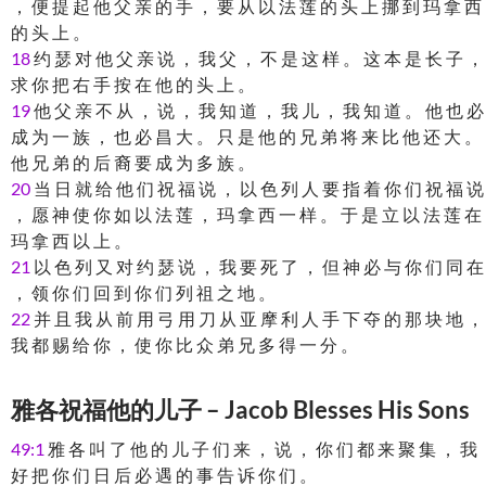
， 便 提 起 他 父 亲 的 手 ， 要 从 以 法 莲 的 头 上 挪 到 玛 拿 西
的 头 上 。
18
约 瑟 对 他 父 亲 说 ， 我 父 ， 不 是 这 样 。 这 本 是 长 子 ，
求 你 把 右 手 按 在 他 的 头 上 。
19
他 父 亲 不 从 ， 说 ， 我 知 道 ， 我 儿 ， 我 知 道 。 他 也 必
成 为 一 族 ， 也 必 昌 大 。 只 是 他 的 兄 弟 将 来 比 他 还 大 。
他 兄 弟 的 后 裔 要 成 为 多 族 。
20
当 日 就 给 他 们 祝 福 说 ， 以 色 列 人 要 指 着 你 们 祝 福 说
， 愿 神 使 你 如 以 法 莲 ， 玛 拿 西 一 样 。 于 是 立 以 法 莲 在
玛 拿 西 以 上 。
21
以 色 列 又 对 约 瑟 说 ， 我 要 死 了 ， 但 神 必 与 你 们 同 在
， 领 你 们 回 到 你 们 列 祖 之 地 。
22
并 且 我 从 前 用 弓 用 刀 从 亚 摩 利 人 手 下 夺 的 那 块 地 ，
我 都 赐 给 你 ， 使 你 比 众 弟 兄 多 得 一 分 。
雅各祝福他的儿子 – Jacob Blesses His Sons
49:1
雅 各 叫 了 他 的 儿 子 们 来 ， 说 ， 你 们 都 来 聚 集 ， 我
好 把 你 们 日 后 必 遇 的 事 告 诉 你 们 。