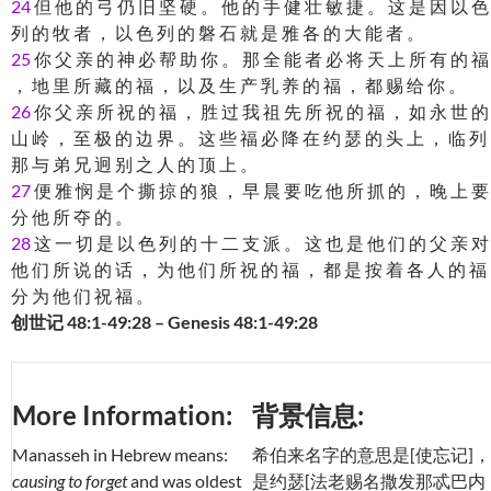
24
但 他 的 弓 仍 旧 坚 硬 。 他 的 手 健 壮 敏 捷 。 这 是 因 以 色
列 的 牧 者 ， 以 色 列 的 磐 石 就 是 雅 各 的 大 能 者 。
25
你 父 亲 的 神 必 帮 助 你 。 那 全 能 者 必 将 天 上 所 有 的 福
， 地 里 所 藏 的 福 ， 以 及 生 产 乳 养 的 福 ， 都 赐 给 你 。
26
你 父 亲 所 祝 的 福 ， 胜 过 我 祖 先 所 祝 的 福 ， 如 永 世 的
山 岭 ， 至 极 的 边 界 。 这 些 福 必 降 在 约 瑟 的 头 上 ， 临 列
那 与 弟 兄 迥 别 之 人 的 顶 上 。
27
便 雅 悯 是 个 撕 掠 的 狼 ， 早 晨 要 吃 他 所 抓 的 ， 晚 上 要
分 他 所 夺 的 。
28
这 一 切 是 以 色 列 的 十 二 支 派 。 这 也 是 他 们 的 父 亲 对
他 们 所 说 的 话 ， 为 他 们 所 祝 的 福 ， 都 是 按 着 各 人 的 福
分 为 他 们 祝 福 。
创世记 48:1-49:28 – Genesis 48:1-49:28
More Information:
背景信息:
Manasseh in Hebrew means:
希伯来名字的意思是[使忘记]，
causing to forget
and was oldest
是约瑟[法老赐名撒发那忒巴内