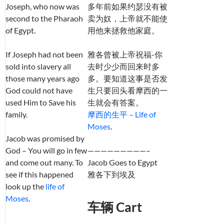
Joseph, who now was
多年前如果约瑟没有被
second to the Pharaoh
卖为奴，上帝就不能使
of Egypt.
用他来拯救他家庭。
If Joseph had not been
雅各曾被上帝祝福-你
sold into slavery all
去时少少而回来时多
those many years ago
多。要知道这事是否发
God could not have
生只要回头看摩西的一
used Him to Save his
生就会有答案。
family.
摩西的生平 – Life of
Moses
.
Jacob was promised by
God – You will go in few
—————————–
and come out many. To
Jacob Goes to Egypt
see if this happened
雅各下到埃及
look up the
life of
Moses
.
车辆 Cart