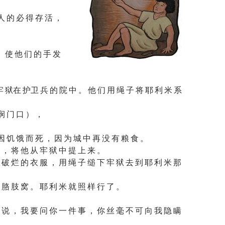
人 的 必 得 存 活 ，
， 使 他 们 的 手 发
 牢 狱在 护卫 兵 的 院 中 。 他 们 用 绳 子 将 耶 利 米 系
悯 门 口 ） ，
因 饥 饿 而 死 ， 因 为 城 中 再 没 有 粮 食 。
 ， 将 他 从 牢 狱 中 提 上 来 。
 破 烂 的 衣 服 ， 用 绳 子 缒 下 牢 狱 去 到 耶 利 米 那
 胳 肢 窝 。 耶 利 米 就 照 样 行 了 。
 说 ， 我 要 问 你 一 件 事 ， 你 丝 毫 不 可 向 我 隐 瞒