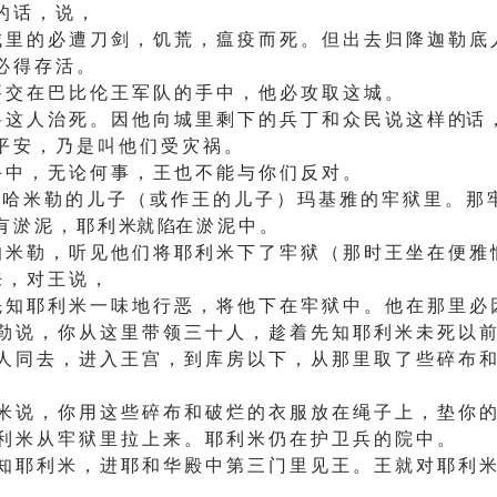
的 话 ， 说 ，
 里 的 必 遭 刀 剑 ， 饥 荒 ， 瘟 疫 而 死 。 但 出 去 归 降 迦 勒 底 
必 得 存 活 。
 交 在 巴 比 伦 王 军 队 的 手 中 ， 他 必 攻 取 这 城 。
 这 人 治 死 。 因 他 向 城 里 剩 下 的 兵 丁 和 众 民 说 这 样 的话 
平 安 ， 乃 是 叫 他 们 受 灾 祸 。
 中 ， 无 论 何 事 ， 王 也 不 能 与 你 们 反 对 。
哈 米 勒 的 儿 子 （ 或 作 王 的 儿 子 ） 玛 基 雅 的 牢 狱 里 。 那
 有 淤 泥 ， 耶 利 米就 陷在 淤 泥 中 。
 米 勒 ， 听 见 他 们 将 耶 利 米 下 了 牢 狱 （ 那 时 王 坐 在 便 雅 
 ， 对 王 说 ，
 知 耶 利 米 一 味 地 行 恶 ， 将 他 下 在 牢 狱 中 。 他 在 那 里 必 
勒 说 ， 你 从 这 里 带 领 三 十 人 ， 趁 着 先 知 耶 利 米 未 死 以 前
人 同 去 ， 进 入 王 宫 ， 到 库 房 以 下 ， 从 那 里 取 了 些 碎 布 和
米 说 ， 你 用 这 些 碎 布 和 破 烂 的 衣 服 放 在 绳 子 上 ， 垫 你 的
利 米 从 牢 狱 里 拉 上 来 。 耶 利 米 仍 在 护 卫 兵 的 院 中 。
知 耶 利 米 ， 进 耶 和 华 殿 中 第 三 门 里 见 王 。 王 就 对 耶 利 米