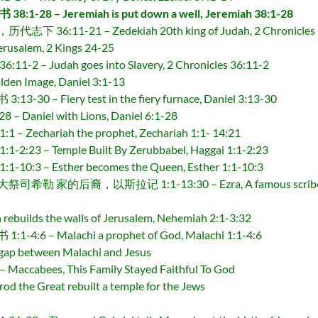
 – Jeremiah is put down a well, Jeremiah 38:1-28
11-21 – Zedekiah 20th king of Judah, 2 Chronicles 
usalem, 2 Kings 24-25
Judah goes into Slavery, 2 Chronicles 36:11-2
 Image, Daniel 3:1-13
 Fiery test in the fiery furnace, Daniel 3:13-30
niel with Lions, Daniel 6:1-28
hariah the prophet, Zechariah 1:1- 14:21
– Temple Built By Zerubbabel, Haggai 1:1-2:23
– Esther becomes the Queen, Esther 1:1-10:3
，以斯拉记 1:1-13:30 – Ezra, A famous scribe and priest
lds the walls of Jerusalem, Nehemiah 2:1-3:32
– Malachi a prophet of God, Malachi 1:1-4:6
ap between Malachi and Jesus
es, This Family Stayed Faithful To God
Great rebuilt a temple for the Jews