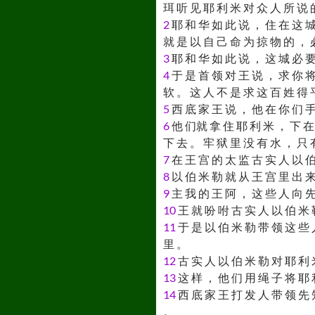
珥 听 见 耶 利 米 对 众 人 所 说 
2
耶 和 华 如 此 说 ， 住 在 这 城
就 是 以 自 己 命 为 掠 物 的 ， 
3
耶 和 华 如 此 说 ， 这 城 必 要
4
于 是 首 领 对 王 说 ， 求 你 将
软 。 这 人 不 是 求 这 百 姓 得 
5
西 底 家 王 说 ， 他 在 你 们 手
6
他 们就 拿 住 耶 利 米 ， 下 在 
下 去 。 牢 狱 里 没 有 水 ， 只
7
在 王 宫 的 太 监 古 实 人 以 伯
8
以 伯 米 勒 就 从 王 宫 里 出 来
9
主 我 的 王 阿 ， 这 些 人 向 先
10
王 就 吩 咐 古 实 人 以 伯 米 
11
于 是 以 伯 米 勒 带 领 这 些 
里 。
12
古 实 人 以 伯 米 勒 对 耶 利 
13
这 样 ， 他 们 用 绳 子 将 耶 
14
西 底 家 王 打 发 人 带 领 先 
。