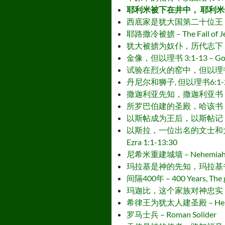
耶利米被下在井中， 耶利米书 38:1-28
西底家是犹大国第二十位王，历代志下 36:
耶路撒冷被掳 – The Fall of Jer
犹大被掳为奴仆，历代志下 36:11-2 – 
金像，但以理书 3:1-13 – Golden
试验在烈火的窑中，但以理书 3:13-30 –
丹尼尔和狮子, 但以理书6:1-28 – Da
撒迦利亚先知，撒迦利亚书 1:1 – Zec
所罗巴伯建的圣殿，哈该书 1:1-2:23 
以斯帖成为王后，以斯帖记 1:1-10:3 
以斯拉，一位出名的文士和大祭司希勒 家的后裔
Ezra 1:1-13:30
尼希米重建城墙 – Nehemiah rebui
玛拉基是神的先知，玛拉基书 1:1-4:6 
间隔400年 – 400 Years, The g
玛迦比，这个家族对神忠实 – Maccabe
希律王为犹太人建圣殿 – Herod the 
罗马士兵 – Roman Solider