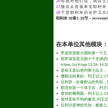
26
你 就 对 他 们 说 ， 我 在 王 
27
随 后 众 首 领 来 见 耶 利 米 
28
于 是 耶 利 米 仍 在 护 卫 兵 
耶利米 38章1-28节 – Jeremiah 
在本单位其他模块： - Othe
罗波安是犹大国的第一个王, 列王记上 11:
耶罗波安是北国十个支派的第一个王, 列
tribes, 1st Kings 11:26-14:2
亚哈王是以色列第七位王， 列王记上 16:2
撒勒法的寡妇，列王记上 17:7-24 – 
以利亚 – 在迦密山的先知，列王记上 18:
耶洗别是一个坏王后，列王记上 21:1-29
拿伯的葡萄园，列王记上 21:1-29 – 
发对亚哈不利的豫言, 列王记上 22:1-2
以利沙是神的先知 – 被接上天，列王记下 2: