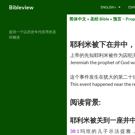
Search
Bibleview
ENGLISH »
ESP
Skip
简体中文
»
圣经 Bible
»
预言 – Prop
to
content
提供一个以历史年代排序的圣
经概述
耶利米被下在井中， 耶利米书 3
上帝的先知耶利米被作为囚犯
Jeremiah the prophet of God wa
这个事件发生在犹大的第二十位也
This event happened near the r
阅读背景:
耶利米被关到一座井中 Jere
38:1
玛 坦 的 儿 子 示 法 提 雅 ，