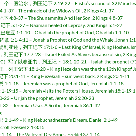
列王记下 2:19-22 – Elisha’s second of 32 Miracles-Healin
he miracle of the Widow’s Oil, 2 Kings 4:1-37
 – The Shunammite And Her Son, 2 Kings 4:8-37
7 – Naaman healed of Leprosy, 2nd Kings 5:1-27
-10 – Obadiah the prophet of God, Obadiah 1:1-10
11 – Jonah a Prophet of God and the Whale, Jonah 1:1
7:1-6 – Last King Of Israel, King Hoshea, Israel tak
-23 – Israel Exiled As Slaves because of sin, 2 Kings
赛亚书，列王记下 18:1-20-21 – Isaiah the prophet (739BC-6
1-20 – King Hezekiah was the the 13th King of Juda
11 – King Hezekiah – sun went back, 2 Kings 20:1-11
 Jeremiah was a prophet of God, Jeremiah 1:1-18
– Jeremiah visits the Potters House, Jeremiah 18:1-19:1
Urijah the prophet, Jeremiah 26:20-23
Jeremiah Uses A Scribe, Jeremiah 36:1-32
el
– King Nebuchadnezzar’s Dream, Daniel 2:1-49
l, Ezekiel 2:1-3:15
he Valley of Dry Bones, Ezekiel 37:1-14