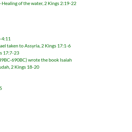
g of the water, 2 Kings 2:19-22
-4:11
en to Assyria, 2 Kings 17:1-6
 17:7-23
90BC) wrote the book Isaiah
h, 2 Kings 18-20
5