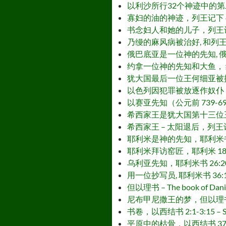
以利沙所行32个神迹中的第二个 – 医治水，
寡妇的油的神迹，列王记下 4:1-37 – T
书念妇人和她的儿子，列王记下 4:8-37
乃缦的麻风病被治好, 和列王记下 5:1-2
俄巴底亚是一位神的先知, 俄巴底亚 1:1
约拿一位神的先知和大鱼， 约拿 1:1-4:
犹大国最后一位王何细亚被掳到亚述，列王记下 1
以色列因犯罪被放逐作奴仆，列王记下 17:7
以赛亚先知（公元前 739-690）写了以
希西家王是犹大国第十三位王，列王记下 18:
希西家王 – 太阳退后，列王记下 20:1-
耶利米是神的先知，耶利米书 1:1-18 –
耶利米拜访窑匠，耶利米 18:1-19:15 
乌利亚先知，耶利米书 26:20-23 – 
用一位抄写员, 耶利米书 36:1-32 – 
但以理书 – The book of Dani
尼布甲尼撒王的梦，但以理书 2:1-49 
书卷，以西结书 2:1-3:15 – Scrol
平原中的枯骨，以西结书 37:1-14 – T