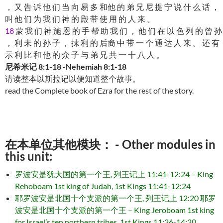
， 又 告 诉 他 们 当 向 易 多 和他 的 弟 兄 尼 提 宁 说 什 么 话 ，
叫 他 们 为 我 们 神 的 殿 带 使 用 的 人 来 。
18
蒙 我 们 神 施 恩 的 手 帮 助 我 们 ， 他 们 在 以 色 列 的 曾 孙
， 利 未 的 孙 子 ， 抹 利 的 后裔 中 带 一 个 通 达 人 来 。 还 有
示 利 比 和 他 的 众 子 与 弟 兄 共 一 十 八 人 。
尼希米记 8:1-18 -Nehemiah 8:1-18
请读整本以斯拉记以便知道整个故事。
read the Complete book of Ezra for the rest of the story.
在本单位其他模块： - Other modules in
this unit:
罗波安是犹大国的第一个王, 列王记上 11:41-12:24 – King
Rehoboam 1st king of Judah, 1st Kings 11:41-12:24
耶罗波安是北国十个支派的第一个王, 列王记上 12:20 耶罗
波安是北国十个支派的第一个王 – King Jeroboam 1st king
for Israel’s ten northern tribes, 1st Kings 11:26-14:20