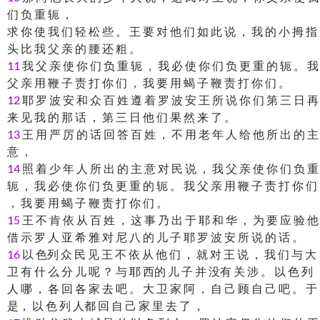
们 负 重 轭 ，
求 你 使 我 们 轻 松 些 。 王 要 对 他 们 如 此 说 ， 我 的 小 拇 指
头 比 我 父 亲 的 腰 还 粗 。
11
我 父 亲 使 你 们 负 重 轭 ， 我 必 使 你 们 负 更 重 的 轭 。 我
父 亲 用 鞭 子 责 打 你 们 ， 我 要 用 蝎 子 鞭 责 打 你 们 。
12
耶 罗 波 安 和 众 百 姓 遵 着 罗 波 安 王 所 说 你 们 第 三 日 再
来 见 我 的 那 话 ， 第 三 日 他 们 果 然 来 了 。
13
王 用 严 厉 的 话 回 答 百 姓 ， 不 用 老 年 人 给 他 所 出 的 主
意 ，
14
照 着 少 年 人 所 出 的 主 意 对 民 说 ， 我 父 亲 使 你 们 负 重
轭 ， 我 必 使 你 们 负 更 重 的 轭 。 我 父 亲 用 鞭 子 责 打 你 们
， 我 要 用 蝎 子 鞭 责 打 你 们 。
15
王 不 肯 依 从 百 姓 ， 这 事 乃 出 于 耶 和 华 ， 为 要 应 验 他
借 示 罗 人 亚 希 雅 对 尼 八 的 儿 子 耶 罗 波 安 所 说 的 话 。
16
以 色列 众 民 见 王 不 依 从 他 们 ， 就 对 王 说 ， 我 们 与 大
卫 有 什 么 分 儿 呢 ？ 与 耶 西的 儿 子 并 没有 关 涉 。 以 色 列
人 哪 ， 各 回 各 家 去 吧 。 大 卫 家 阿 ， 自 己 顾 自 己 吧 。 于
是， 以 色 列 人都 回 自 己 家 里 去 了 ，