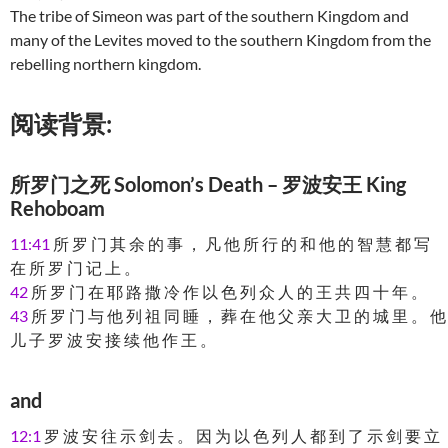
The tribe of Simeon was part of the southern Kingdom and
many of the Levites moved to the southern Kingdom from the
rebelling northern kingdom.
阅读背景:
所罗门之死 Solomon’s Death – 罗波安王 King
Rehoboam
11:41
所 罗 门 其 余 的 事 ， 凡 他 所 行 的 和 他 的 智 慧 都 写
在 所 罗 门 记 上 。
42
所 罗 门 在 耶 路 撒 冷 作 以 色 列 众 人 的 王 共 四 十 年 。
43
所 罗 门 与 他 列 祖 同 睡 ， 葬 在 他 父 亲 大 卫 的 城 里 。 他
儿 子 罗 波 安 接 续 他 作 王 。
and
12:1
罗 波 安 往 示 剑 去 。 因 为 以 色 列 人 都 到 了 示 剑 要 立