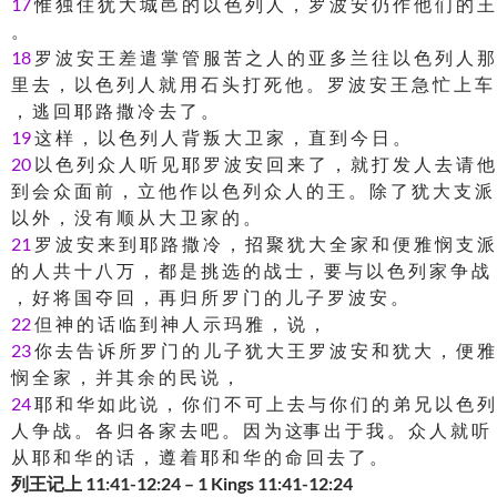
17
惟 独 住 犹 大 城 邑 的 以 色 列 人 ， 罗 波 安 仍 作 他 们 的 王
。
18
罗 波 安 王 差 遣 掌 管 服 苦 之 人 的 亚 多 兰 往 以 色 列 人 那
里 去 ， 以 色 列 人 就 用 石 头 打 死 他 。 罗 波 安 王 急 忙 上 车
， 逃 回 耶 路 撒 冷 去 了 。
19
这 样 ， 以 色 列 人 背 叛 大 卫 家 ， 直 到 今 日 。
20
以 色 列 众 人 听 见 耶 罗 波 安 回 来 了 ， 就 打 发 人 去 请 他
到 会 众 面 前 ， 立 他 作 以 色 列 众 人 的 王 。 除 了 犹 大 支 派
以 外 ， 没 有 顺 从 大 卫 家 的 。
21
罗 波 安 来 到 耶 路 撒 冷 ， 招 聚 犹 大 全 家 和 便 雅 悯 支 派
的 人 共 十 八 万 ， 都 是 挑 选 的 战 士， 要 与 以 色 列 家 争 战
， 好 将 国 夺 回 ， 再 归 所 罗 门 的 儿 子 罗 波 安 。
22
但 神 的 话 临 到 神 人 示 玛 雅 ， 说 ，
23
你 去 告 诉 所 罗 门 的 儿 子 犹 大 王 罗 波 安 和 犹 大 ， 便 雅
悯 全 家 ， 并 其 余 的 民 说 ，
24
耶 和 华 如 此 说 ， 你 们 不 可 上 去 与 你 们 的 弟 兄 以 色 列
人 争 战 。 各 归 各 家 去 吧 。 因 为 这事 出 于 我 。 众 人 就 听
从 耶 和 华 的 话 ， 遵 着 耶 和 华 的 命 回 去 了 。
列王记上 11:41-12:24 – 1 Kings 11:41-12:24