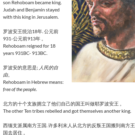
son Rehoboam became king.
Judah and Benjamin stayed
with this king in Jerusalem.
罗波安王统治18年. 公元前
931-公元前913年 。
Rehoboam reigned for 18
years 931BC- 913BC.
罗波安的意思是;
人民的自
由
。
Rehoboam in Hebrew means:
free of the people
.
北方的十个支族拥立了他们自己的国王叫做耶罗波安王 。
The other Ten tribes rebelled and got themselves another king.
西缅支派属南方王国. 许多利末人从北方的反叛王国搬到南方王
国去居住 。