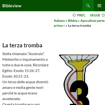
Skip
Search
Bibleview
to
PRIMAR
content
PREC
SEGUE
MENU
Italiano
»
Bibbia
»
Apocalisse parte
prima »
» La terza tromba
La terza tromba
Stella chiamata “Assenzio”.
Meteorite o inquinamento o
tutte e due le cose. Ricordare
Egitto. Esodo 15:26-27,
Esodo 10:21-23.
Un terzo delle acque diventò
amaro e molta gente morì
perché le acque erano
avvelenate.
Questa tromba era uno