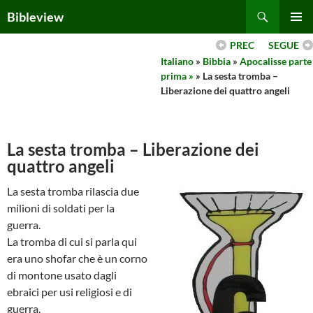
Skip
Search
Bibleview
to
PRIMAR
content
PREC
SEGUE
MENU
Italiano
»
Bibbia
»
Apocalisse parte
prima »
» La sesta tromba –
Liberazione dei quattro angeli
La sesta tromba – Liberazione dei
quattro angeli
La sesta tromba rilascia due
milioni di soldati per la
guerra.
La tromba di cui si parla qui
era uno shofar che è un corno
di montone usato dagli
ebraici per usi religiosi e di
guerra.