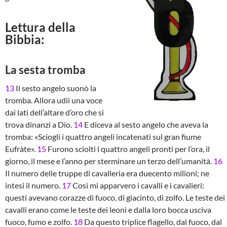
Lettura della
Bibbia:
La sesta tromba
13
Il sesto angelo suonò la
tromba. Allora udii una voce
dai lati dell’altare d’oro che si
trova dinanzi a Dio.
14
E diceva al sesto angelo che aveva la
tromba: «Sciogli i quattro angeli incatenati sul gran fiume
Eufràte».
15
Furono sciolti i quattro angeli pronti per l’ora, il
giorno, il mese e l’anno per sterminare un terzo dell’umanità.
16
Il numero delle truppe di cavalleria era duecento milioni; ne
intesi il numero.
17
Così mi apparvero i cavalli e i cavalieri:
questi avevano corazze di fuoco, di giacinto, di zolfo. Le teste dei
cavalli erano come le teste dei leoni e dalla loro bocca usciva
fuoco, fumo e zolfo.
18
Da questo triplice flagello, dal fuoco, dal