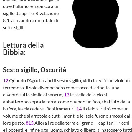
quest’ultimo, e ha ancora un
sigillo da aprire, Rivelazione
8:1, arrivando a un totale di
sette sigilli.
Lettura della
Bibbia:
Sesto sigillo, Oscurità
12
Quando l’Agnello aprì il
sesto sigillo
, vidi che vi fu un violento
terremoto. Il sole divenne nero come sacco di crine, la luna
diventò tutta simile al sangue,
13
le stelle del cielo si
abbatterono sopra la terra, come quando un fico, sbattuto dalla
bufera, lascia cadere i fichi immaturi.
14
Il cielo si ritirò come un
volume che si arrotola e tutti i monti e le isole furono smossi dal
loro posto.
815
Allora i re della terra e i grandi, i capitani, i ricchi
e i potenti, e infine ogni uomo, schiavo o libero, si nascosero tutti