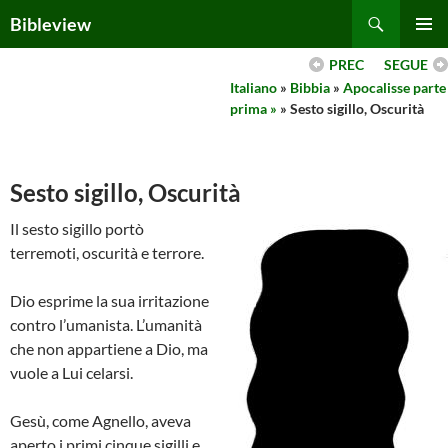
Skip
Search
Bibleview
to
PRIMAR
content
PREC
SEGUE
MENU
Italiano
»
Bibbia
»
Apocalisse parte
prima »
» Sesto sigillo, Oscurità
Sesto sigillo, Oscurità
Il sesto sigillo portò
terremoti, oscurità e terrore.
Dio esprime la sua irritazione
contro l’umanista. L’umanità
che non appartiene a Dio, ma
vuole a Lui celarsi.
Gesù, come Agnello, aveva
aperto i primi cinque sigilli e