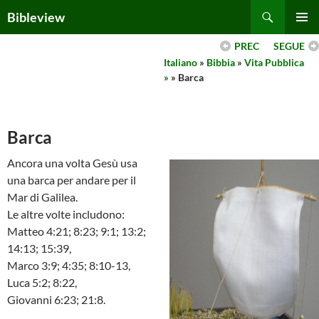
Skip
Search
Bibleview
to
PRIMAR
content
PREC
SEGUE
MENU
Italiano
»
Bibbia
»
Vita Pubblica
»
» Barca
Barca
Ancora una volta Gesù usa
una barca per andare per il
Mar di Galilea.
Le altre volte includono:
Matteo 4:21; 8:23; 9:1; 13:2;
14:13; 15:39,
Marco 3:9; 4:35; 8:10-13,
Luca 5:2; 8:22,
Giovanni 6:23; 21:8.