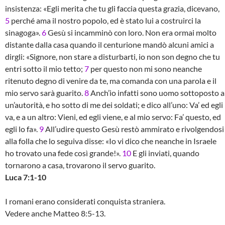
insistenza: «Egli merita che tu gli faccia questa grazia, dicevano,
5
perché ama il nostro popolo, ed è stato lui a costruirci la
sinagoga».
6
Gesù si incamminò con loro. Non era ormai molto
distante dalla casa quando il centurione mandò alcuni amici a
dirgli: «Signore, non stare a disturbarti, io non son degno che tu
entri sotto il mio tetto;
7
per questo non mi sono neanche
ritenuto degno di venire da te, ma comanda con una parola e il
mio servo sarà guarito.
8
Anch’io infatti sono uomo sottoposto a
un’autorità, e ho sotto di me dei soldati; e dico all’uno: Va’ ed egli
va, e a un altro: Vieni, ed egli viene, e al mio servo: Fa’ questo, ed
egli lo fa».
9
All’udire questo Gesù restò ammirato e rivolgendosi
alla folla che lo seguiva disse: «Io vi dico che neanche in Israele
ho trovato una fede così grande!».
10
E gli inviati, quando
tornarono a casa, trovarono il servo guarito.
Luca 7:1-10
I romani erano considerati conquista straniera.
Vedere anche Matteo 8:5-13.