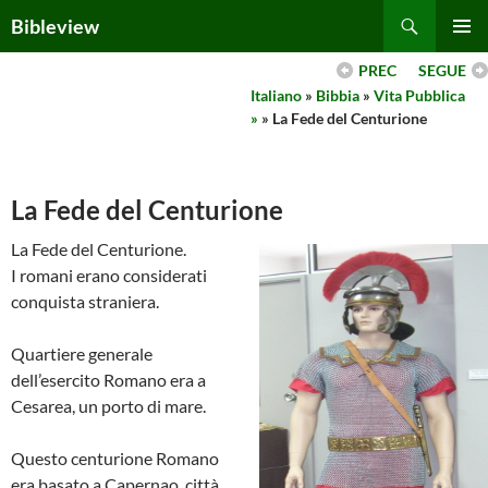
Skip
Search
Bibleview
to
PRIMAR
content
PREC
SEGUE
MENU
Italiano
»
Bibbia
»
Vita Pubblica
»
» La Fede del Centurione
La Fede del Centurione
La Fede del Centurione.
I romani erano considerati
conquista straniera.
Quartiere generale
dell’esercito Romano era a
Cesarea, un porto di mare.
Questo centurione Romano
era basato a Capernao, città