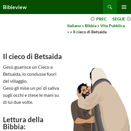
Skip
Search
Bibleview
to
PRIMAR
content
PREC
SEGUE
MENU
Italiano
»
Bibbia
»
Vita Pubblica
»
» Il cieco di Betsaida
Il cieco di Betsaida
Gesù guarisce un Cieco a
Betsaida, lo condusse fuori
del villaggio.
Gesù gli mise un po’ di saliva
sugli occhi e stese le mani su
di lui due volte.
Lettura della
Bibbia: