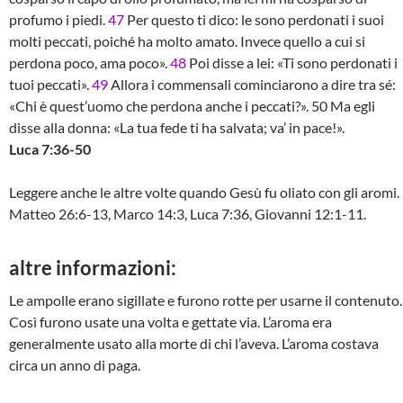
profumo i piedi.
47
Per questo ti dico: le sono perdonati i suoi
molti peccati, poiché ha molto amato. Invece quello a cui si
perdona poco, ama poco».
48
Poi disse a lei: «Ti sono perdonati i
tuoi peccati».
49
Allora i commensali cominciarono a dire tra sé:
«Chi è quest’uomo che perdona anche i peccati?». 50 Ma egli
disse alla donna: «La tua fede ti ha salvata; va’ in pace!».
Luca 7:36-50
Leggere anche le altre volte quando Gesù fu oliato con gli aromi.
Matteo 26:6-13, Marco 14:3, Luca 7:36, Giovanni 12:1-11.
altre informazioni:
Le ampolle erano sigillate e furono rotte per usarne il contenuto.
Così furono usate una volta e gettate via. L’aroma era
generalmente usato alla morte di chi l’aveva. L’aroma costava
circa un anno di paga.