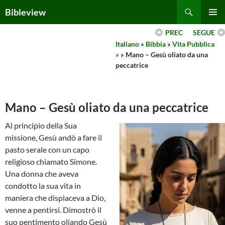
Skip
Search
Bibleview
to
PRIMAR
content
PREC
SEGUE
MENU
Italiano
»
Bibbia
»
Vita Pubblica
»
» Mano – Gesù oliato da una
peccatrice
Mano – Gesù oliato da una peccatrice
Al principio della Sua
missione, Gesù andò a fare il
pasto serale con un capo
religioso chiamato Simone.
Una donna che aveva
condotto la sua vita in
maniera che dispiaceva a Dio,
venne a pentirsi. Dimostrò il
suo pentimento oliando Gesù