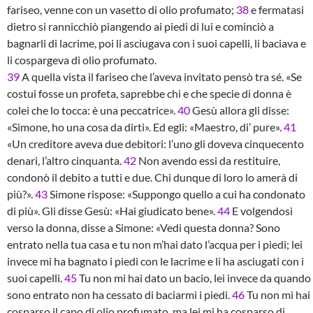
fariseo, venne con un vasetto di olio profumato;
38
e fermatasi
dietro si rannicchiò piangendo ai piedi di lui e cominciò a
bagnarli di lacrime, poi li asciugava con i suoi capelli, li baciava e
li cospargeva di olio profumato.
39
A quella vista il fariseo che l’aveva invitato pensò tra sé. «Se
costui fosse un profeta, saprebbe chi e che specie di donna è
colei che lo tocca: è una peccatrice».
40
Gesù allora gli disse:
«Simone, ho una cosa da dirti». Ed egli: «Maestro, di’ pure».
41
«Un creditore aveva due debitori: l’uno gli doveva cinquecento
denari, l’altro cinquanta.
42
Non avendo essi da restituire,
condonò il debito a tutti e due. Chi dunque di loro lo amerà di
più?».
43
Simone rispose: «Suppongo quello a cui ha condonato
di più». Gli disse Gesù: «Hai giudicato bene».
44
E volgendosi
verso la donna, disse a Simone: «Vedi questa donna? Sono
entrato nella tua casa e tu non m’hai dato l’acqua per i piedi; lei
invece mi ha bagnato i piedi con le lacrime e li ha asciugati con i
suoi capelli.
45
Tu non mi hai dato un bacio, lei invece da quando
sono entrato non ha cessato di baciarmi i piedi.
46
Tu non mi hai
cosparso il capo di olio profumato, ma lei mi ha cosparso di