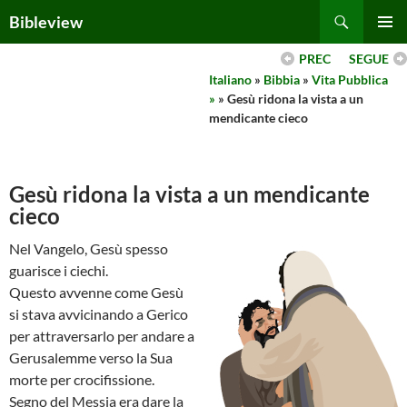
Skip
Search
Bibleview
to
PRIMAR
content
PREC
SEGUE
MENU
Italiano
»
Bibbia
»
Vita Pubblica
»
» Gesù ridona la vista a un
mendicante cieco
Gesù ridona la vista a un mendicante
cieco
Nel Vangelo, Gesù spesso
guarisce i ciechi.
Questo avvenne come Gesù
si stava avvicinando a Gerico
per attraversarlo per andare a
Gerusalemme verso la Sua
morte per crocifissione.
Segno del Messia era dare la