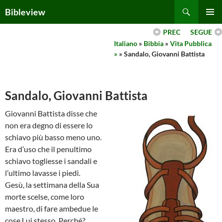
Skip
Search
Bibleview
to
PRIMAR
content
PREC
SEGUE
MENU
Italiano
»
Bibbia
»
Vita Pubblica
»
» Sandalo, Giovanni Battista
Sandalo, Giovanni Battista
Giovanni Battista disse che
non era degno di essere lo
schiavo più basso meno uno.
Era d’uso che il penultimo
schiavo togliesse i sandali e
l’ultimo lavasse i piedi.
Gesù, la settimana della Sua
morte scelse, come loro
maestro, di fare ambedue le
cose Lui stesso. Perché?