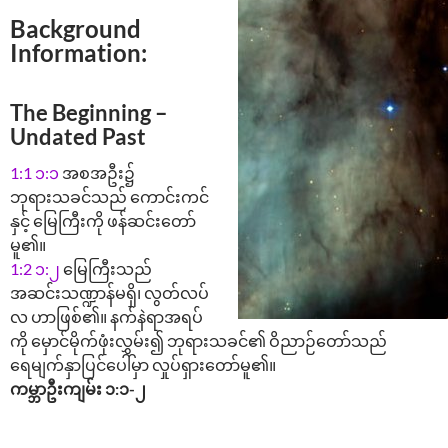
Background
Information:
The Beginning –
Undated Past
1:1
၁:၁
အစအဦး၌
ဘုရားသခင်သည် ကောင်းကင်
နှင့် မြေကြီးကို ဖန်ဆင်းတော်
မူ၏။
1:2
၁:၂
မြေကြီးသည်
အဆင်းသဏ္ဍာန်မရှိ၊ လွတ်လပ်
လ ဟာဖြစ်၏။ နက်နဲရာအရပ်
ကို မှောင်မိုက်ဖုံးလွှမ်း၍ ဘုရားသခင်၏ ဝိညာဉ်တော်သည်
ရေမျက်နှာပြင်ပေါ်မှာ လှုပ်ရှားတော်မူ၏။
ကမ္ဘာဦးကျမ်း ၁:၁-၂