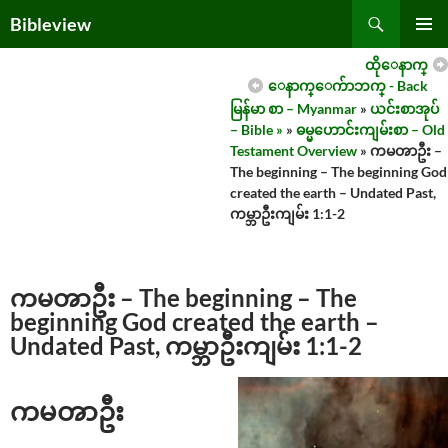
Skip
Search
Bibleview
to
PRIMAR
content
ထိုေနာက္
MENU
ေနာက္ေက်ာဘက္ - Back
မြန်မာ စာ – Myanmar
»
ယင်းစာအုပ်
– Bible »
»
ဓမ္မဟောင်းကျမ်းစာ – Old
Testament Overview
» ကမၻာဦး –
The beginning – The beginning God
created the earth – Undated Past,
ကမ္ဘာဦးကျမ်း 1:1-2
ကမၻာဦး – The beginning – The
beginning God created the earth –
Undated Past, ကမ္ဘာဦးကျမ်း 1:1-2
ကမၻာဦး