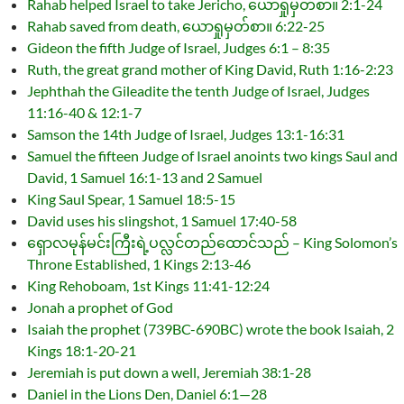
Rahab helped Israel to take Jericho, ယောရှုမှတ်စာ။ 2:1-24
Rahab saved from death, ယောရှုမှတ်စာ။ 6:22-25
Gideon the fifth Judge of Israel, Judges 6:1 – 8:35
Ruth, the great grand mother of King David, Ruth 1:16-2:23
Jephthah the Gileadite the tenth Judge of Israel, Judges
11:16-40 & 12:1-7
Samson the 14th Judge of Israel, Judges 13:1-16:31
Samuel the fifteen Judge of Israel anoints two kings Saul and
David, 1 Samuel 16:1-13 and 2 Samuel
King Saul Spear, 1 Samuel 18:5-15
David uses his slingshot, 1 Samuel 17:40-58
ရှောလမုန်မင်းကြီးရဲ့ပလ္လင်တည်ထောင်သည် – King Solomon’s
Throne Established, 1 Kings 2:13-46
King Rehoboam, 1st Kings 11:41-12:24
Jonah a prophet of God
Isaiah the prophet (739BC-690BC) wrote the book Isaiah, 2
Kings 18:1-20-21
Jeremiah is put down a well, Jeremiah 38:1-28
Daniel in the Lions Den, Daniel 6:1—28