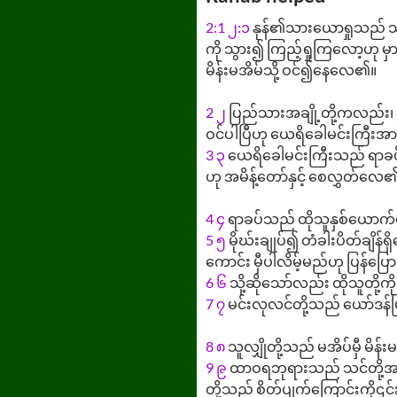
2:1
၂:၁
နုန်၏သားယောရှုသည် သူလျှ
ကို သွား၍ ကြည့်ရှုကြလော့ဟု မ
မိန်းမအိမ်သို့ ဝင်၍နေလေ၏။
2
၂
ပြည်သားအချို့တို့ကလည်း၊ ဤ
ဝင်ပါပြီဟု ယေရိခေါမင်းကြီးအ
3
၃
ယေရိခေါမင်းကြီးသည် ရာခပ်အာ
ဟု အမိန့်တော်နှင့် စေလွှတ်လေ
4
၄
ရာခပ်သည် ထိုသူနှစ်ယောက်တိ
5
၅
မိုဃ်းချုပ်၍ တံခါးပိတ်ချိ
ကောင်း မှီပါလိမ့်မည်ဟု ပြန်ပြ
6
၆
သို့ဆိုသော်လည်း ထိုသူတို့ကိ
7
၇
မင်းလုလင်တို့သည် ယော်ဒန်မြစ
8
၈
သူလျှိုတို့သည် မအိပ်မှီ မိန်း
9
၉
ထာဝရဘုရားသည် သင်တို့အား ဤ
တို့သည် စိတ်ပျက်ကြောင်းကို၎င