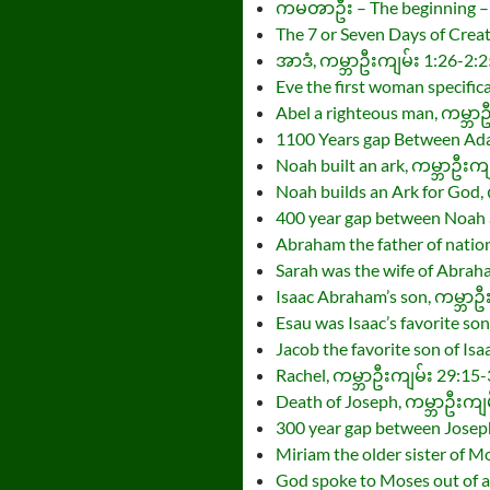
ကမၻာဦး – The beginning – 
The 7 or Seven Days of Crea
အာဒံ, ကမ္ဘာဦးကျမ်း 1:26-2:25
Eve the first woman specific
Abel a righteous man, ကမ္ဘာ
1100 Years gap Between Ad
Noah built an ark, ကမ္ဘာဦးကျ
Noah builds an Ark for God,
400 year gap between Noah
Abraham the father of natio
Sarah was the wife of Abrah
Isaac Abraham’s son, ကမ္ဘာဦ
Esau was Isaac’s favorite so
Jacob the favorite son of Is
Rachel, ကမ္ဘာဦးကျမ်း 29:15
Death of Joseph, ကမ္ဘာဦးကျ
300 year gap between Josep
Miriam the older sister of 
God spoke to Moses out of 