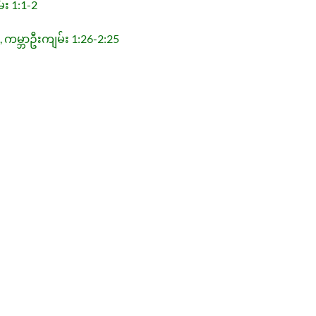
်း 1:1-2
e, ကမ္ဘာဦးကျမ်း 1:26-2:25