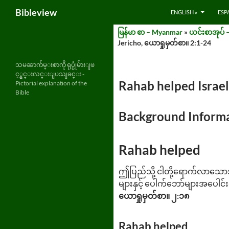
Search
Bibleview
ENGLISH »
ESP
Skip
မြန်မာ စာ – Myanmar
»
ယင်းစာအုပ် –
to
Jericho, ယောရှုမှတ်စာ။ 2:1-24
content
သမၼာက်မ္းစာကို ရုပ္ပုံမ်ားျဖ
င့္ရွင္းလင္းျပသျခင္း -
Rahab helped Israel
Pictorial explanation of the
Bible
Background Informa
Rahab helped
ဤပြည်သို့ ငါတို့ရောက်လာသောအ
များနှင့် ပေါက်ဘော်များအပေါင်း
ယောရှုမှတ်စာ။ ၂:၁၈
Rahab helped