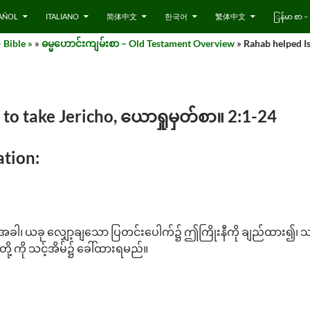
AÑOL
ITALIANO
简体中文
한국어
繁体中文
ြန်မာ စာ
 Bible »
»
ဓမ္မဟောင်းကျမ်းစာ – Old Testament Overview
» Rahab helped Is
 to take Jericho, ယောရှုမှတ်စာ။ 2:1-24
tion:
ခါ၊ ယခု လျှော့ချသော ပြတင်းပေါက်၌ ဤကြိုးနီကို ချည်ထား၍၊ သင်
တို့ ကို သင့်အိမ်၌ ခေါ်ထားရမည်။