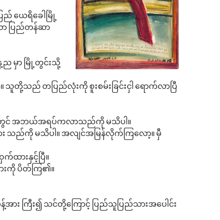
ပြည် ယေရိခေါမြို့
 သော ပြည်တန်ဆာ
ှာ မြို့တွင်းသို့
သူတို့သည် တပြည်လုံးကို စူးစမ်းခြင်းငှါ ရောက်လာပြီ
သို့ရာ တွင် အဘယ်အရပ်ကလာသည်ကို မသိပါ။
ား သည်ကို မသိပါ။ အလျင်အမြန်လိုက်ကြလော့။ မှီ
ှက်ထားနှင့်ပြီ။
များကို ပိတ်ကြ၏။
န့်အား ကြီး၍ သင်တို့ကြောင့် ပြည်သူပြည်သားအပေါင်း