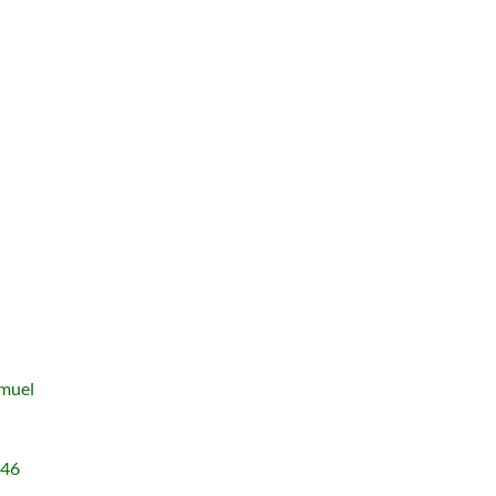
amuel
-46