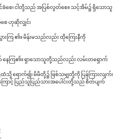
ခံစေ၊ ငါတို့သည် အပြစ်လွတ်စေ။ သင့်အိမ်၌ ရှိသောသူ
စေ ဟုဆိုလျှင်၊
 သွားကြ ၏။ မိန်းမသည်လည်း ထိုကြေးနီကို
သုံးရက် နေကြ၏။ ရှာသောသူတို့သည်လည်း လမ်းတရှောက်
သို့ ရောက်၍၊ မိမိတို့၌ ဖြစ်သမျှတို့ကို ပြန်ကြားလျက်၊
 ကြောင့် ပြည်သူပြည်သားအပေါင်းတို့သည် စိတ်ပျက်
: