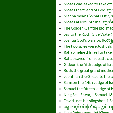
Moses was asked to take off
Moses the friend of God, 
Manna means ‘What Is It’?,
Moses at Mount Sinai, ထွက
The Golden Calf the idol m
Say to the Rock ‘Give Wate
Joshua God’s warrior, ယောရှ
The two spies were Joshua’s
Rahab helped Israel to take
Rahab saved from death, ယေ
Gideon the fifth Judge of Isr
Ruth, the great grand mother
Jephthah the Gileadite the t
Samson the 14th Judge of Is
Samuel the fifteen Judge of 
King Saul Spear, 1 Samuel 18
David uses his slingshot, 1 
ရှောလမုန်မင်းကြီးရဲ့ပလ္လင်
King Rehoboam, 1st Kings 1