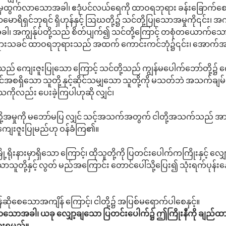
ည်မှထွက်လာသောအခါ၊ ဧဒုံပင်လယ်ရေကို ထာဝရဘုရား ခန်းခြောက်စေ
မောရိရှင်ဘုရင် ရှိဟုန်နှင့် ဩဃတို့၌ သင်တို့ပြုသောအမှုကို၎င်း၊ အကျ
 အကျွန်ုပ်တို့သည် စိတ်ပျက်၍ သင်တို့ကြောင့် တစုံတယောက်သောသူ၌
ုရားသခင် ထာဝရဘုရားသည် အထက် ကောင်းကင်ဘုံ၌၎င်း၊ အောက်အရပ
်မသည် ကျေးဇူးပြုသော ကြောင့် သင်တို့သည် ကျွန်မပေါက်ဘော်တို့၌ က
င်အစရှိသော သူတို့ နှင့်ဆိုင်သမျှသော သူတို့ကို မသတ်ဘဲ အသက်ချ
ုလည်း ပေးခဲ့ကြပါဟုဆို လျှင်၊
တို့အမှုကို မဘော်မပြ လျှင် သင့်အသက်အတွက် ငါတို့အသက်သည် အ
ကျေးဇူးပြုမည်ဟု ဝန်ခံကြ၏။
ု့ရိုးနားမှာရှိသော ကြောင့်၊ ထိုသူတို့ကို ပြတင်းပေါက်ကကြိုးနှင့် လျှ
ာသူတို့နှင့် လွတ် မည်အကြောင်း တောင်ပေါ်သို့ပြေး၍ သုံးရက်ပုန်
်ဆိုစေသောအကျိန် ကြောင့်၊ ငါတို့၌ အပြစ်မရောက်ပါစေနှင့်။
ာသောအခါ၊ ယခု လျှော့ချသော ပြတင်းပေါက်၌ ဤကြိုးနီကို ချည်ထား၍၊
ထားရမည်။