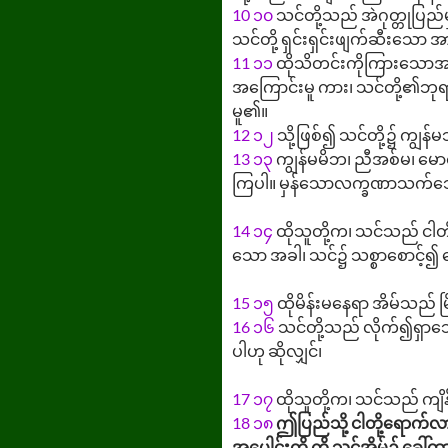
10
၁၀
သင်တို့သည် အဲဂုတ္တုပြ
သင်တို့ ရှင်းရှင်းဖျက်ဆီးသော အာ
11
၁၁
ထိုသိတင်းကိုကြားသောအခါ၊
အကြောင်းမူ ကား၊ သင်တို့၏ဘ
မူ၏။
12
၁၂
သို့ဖြစ်၍ သင်တို့၌ ကျွန
13
၁၃
ကျွန်မမိဘ၊ ညီအစ်မ၊ မော
ကြပါ။ မှန်သောလက္ခဏာသက်သေကိ
14
၁၄
ထိုသူတို့က၊ သင်သည် ငါ
သော အခါ၊ သင်၌ သစ္စာစောင့်၍ 
15
၁၅
ထိုမိန်းမနေရာ အိမ်သည် မြိ
16
၁၆
သင်တို့သည် လိုက်၍ရှာသေ
ပါဟု ဆိုလျှင်၊
17
၁၇
ထိုသူတို့က၊ သင်သည် ကျိန
18
၁၈
ဤပြည်သို့ ငါတို့ရောက်လ
အပေါင်းတို့ ကို သင့်အိမ်၌ ခေါ်