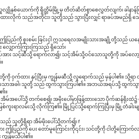
ိုနှစ်ယောက်ကို ရှိတ္တိမ်မြို့မှ တိတ်ဆိတ်စွာစေလွှတ်လျက်၊ ခါနာန်
ှာထားလိုက် သည်အတိုင်း၊ သူတို့သည် သွားပြီးလျှင် ရာခပ်အမည်ရှိ
ပြည်ကို စူးစမ်း ခြင်းငှါ ဣသရေလအမျိုးသားအချို့တို့သည် ယနေ့ည မ
ား လျှောက်ကြားကြသည် ရှိသော်၊
း သင့်ဆီသို့ ရောက်လာ၍၊ သင့်အိမ်သို့ဝင်သောသူတို့ကို အပ်လော့။ 
၏။
ု့ကို ဝှက်ထား နှင့်ပြီးမှ ကျွန်မဆီသို့ လူရောက်သည် မှန်ပါ၏။ 
န်ရှိသောအခါ၊ သူတို့ သည် ထွက်သွားကြပါ၏။ အဘယ်အရပ်သို့ ထွက်သွ
ော၏။
ု အိမ်အပေါ်သို့ တက်စေ၍၊ အမိုးပေါ်မှာဖြန့်ထားသော ပိုက်ဆန်ရိုးထဲ၌ ဝ
်ကူးရာလမ်းသို့ လိုက်ကြ၏။ မြို့ပြင်သို့ရောက်ကြပြီးမှ မြို့တံခါး
မသည် သူတို့ရှိရာ အိမ်မိုးပေါ်သို့တက်၍၊ f
ပြည်ကို ပေး တော်မူကြောင်းကို၎င်း၊ သင်တို့ကို ငါတို့ကြောက်လ
်း ကျွန်မသိပါ၏။