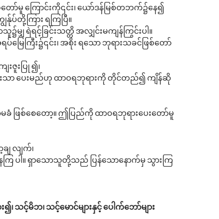
တော်မူ ကြောင်းကို၎င်း၊ ယော်ဒန်မြစ်တဘက်၌နေ၍
ွန်ုပ်တို့ကြား ရကြပြီ။
မျှ ရဲရင့်ခြင်းသတ္တိ အလျှင်းမကျန်ကြွင်းပါ။
်မြေကြီး၌၎င်း၊ အစိုး ရသော ဘုရားသခင်ဖြစ်တော်
ျေးဇူးပြု ၍၊
မ်းသာ ပေးမည်ဟု ထာဝရဘုရားကို တိုင်တည်၍ ကျိန်ဆို
ာမခံ ဖြစ်စေတော့။ ဤပြည်ကို ထာဝရဘုရားပေးတော်မူ
ော့ချ လျက်၊
းနေကြ ပါ။ ရှာသောသူတို့သည် ပြန်သောနောက်မှ သွားကြ
 သင့်မိဘ၊ သင့်မောင်များနှင့် ပေါက်ဘော်များ