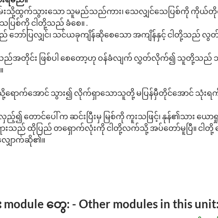
းသို့ထွက်သွားသော သူမည်သည်ကား၊ သေလျှင်သေပြစ်ကို ကိုယ်တိုင်
စ်ကို ငါတို့သည် ခံစေ။ .
် ဘော်ပြလျှင်၊ သင်ယခုကျိန်ဆိုစေသော အကျိန်နှင့် ငါတို့သည် လွတ်
ိသည်အတိုင်း ဖြစ်ပါ စေတော့ဟု ဝန်ခံလျက် လွှတ်လိုက်၍ သူတို့သည်
။
သို့ရောက်အောင် သွား၍ လိုက်ရှာသောသူတို့ မပြန်မှီတိုင်အောင် 
ည့်၍ တောင်ပေါ် က ဆင်းပြီးမှ မြစ်ကို ကူးသဖြင့်၊ နုန်၏သား ယောရှုထံ
် ထိုပြည် တရှောက်လုံးကို ငါတို့လက်သို့ အပ်တော်မူပြီ။ ငါတို့
လျှောက်ဆို၏။
odule တွေ: - Other modules in this unit