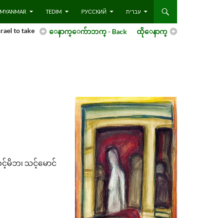
 – MYANMAR
TEDIM
РУССКИЙ
עברית
rael to take
ေနာက္ေက်ာဘက္ - Back
ထိုေနာက္
့မိဘ၊ သင့်မောင်