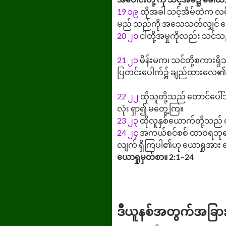
19
၁၉
ထိုအခါ သင့်အိမ်ထဲက လမ်
မည် သည်ကို အသေသတ်လျှင် သေပြ
20
၂၀
ငါတို့အမှုကိုလည်း သင်သည
21
၂၁
မိန်းမက၊ သင်တို့စကားရှ
ပြတင်းပေါက်၌ ချည်ထားလေ၏
22
၂၂
ထိုသူတို့သည် တောင်ပေါ်
လုံး ရှာ၍ မတွေ့ကြ။
23
၂၃
ထိုလူနှစ်ယောက်တို့သည် လှ
24
၂၄
အကယ်စင်စစ် ထာဝရဘုရားသည
လျက် ရှိကြပါ၏ဟု ယောရှုအား 
ယောရှုမှတ်စာ။ 2:1–24
ဒီယူနစ်အတွက်အခြား m