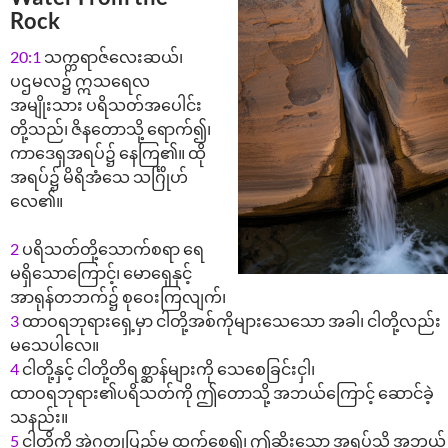
Rock
20:1
သက္ကရာဇ်လေးဆယ်၊
ပဌမလ၌ ဣသရေလ
အမျိုးသား ပရိသတ်အပေါင်း
တို့သည်၊ ဇိနတောသို့ ရောက်၍၊
ကာဒေရှအရပ်၌ နေကြ၏။ ထို
အရပ်၌ မိရိအံသေ သင်္ဂြိုဟ်
လေ၏။
2
ပရိသတ်တို့သောက်စရာ ရေ
မရှိသောကြောင့်၊ မောရှေနှင့်
အာရုန်တဘက်၌ စုဝေးကြလျက်၊
3
ထာဝရဘုရားရှေ့မှာ ငါတို့အစ်ကိုများသေသော အခါ၊ ငါတို့လည်း
မသေပါလေ။
4
ငါတို့နှင့် ငါတို့တိရစ္ဆာန်များကို သေစေခြင်းငှါ၊
ထာဝရဘုရား၏ပရိသတ်ကို ဤတောသို့ အဘယ်ကြောင့် ဆောင်ခဲ့
သနည်း။
5
ငါတို့ကို အဲဂုတ္တုပြည်မှ ထွက်စေ၍၊ ဤဆိုးသော အရပ်သို့ အဘယ်