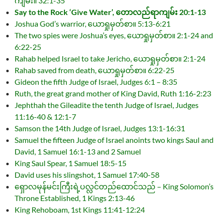
ကျမ်း။ 32:1-35
Say to the Rock ‘Give Water’, တောလည်ရာကျမ်း 20:1-13
Joshua God’s warrior, ယောရှုမှတ်စာ။ 5:13-6:21
The two spies were Joshua’s eyes, ယောရှုမှတ်စာ။ 2:1-24 and
6:22-25
Rahab helped Israel to take Jericho, ယောရှုမှတ်စာ။ 2:1-24
Rahab saved from death, ယောရှုမှတ်စာ။ 6:22-25
Gideon the fifth Judge of Israel, Judges 6:1 – 8:35
Ruth, the great grand mother of King David, Ruth 1:16-2:23
Jephthah the Gileadite the tenth Judge of Israel, Judges
11:16-40 & 12:1-7
Samson the 14th Judge of Israel, Judges 13:1-16:31
Samuel the fifteen Judge of Israel anoints two kings Saul and
David, 1 Samuel 16:1-13 and 2 Samuel
King Saul Spear, 1 Samuel 18:5-15
David uses his slingshot, 1 Samuel 17:40-58
ရှောလမုန်မင်းကြီးရဲ့ပလ္လင်တည်ထောင်သည် – King Solomon’s
Throne Established, 1 Kings 2:13-46
King Rehoboam, 1st Kings 11:41-12:24