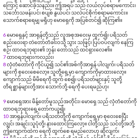
ကြောင့် ဆောင်ခဲ့သနည်း။ ဤအရပ် သည် လယ်လုပ်စရာမကောင်း၊
သင်္ဘောသဖန်းပင်၊ စပျစ် နွယ်ပင်၊ သလဲပင်စိုက်စရာမကောင်း။
သောက်စရာရေမျှ မရှိဟု မောရှေကို အပြစ်တင်၍ ဆိုကြ၏။
6
မောရှေနှင့် အာရုန်တို့သည် လူအစုအဝေးမှ ထွက်၍၊ ပရိသတ်
စည်းဝေးရာ တဲတော်တံခါးဝသို့ သွား သဖြင့်၊ ပြပ်ဝပ်လျက် နေကြ
စဉ်၊ ထာဝရဘုရား၏ ဘုန်း တော်သည် ထင်ရှားလေ၏။
7
ထာဝရဘုရားကလည်း၊
8
လှံတံတော်ကို ကိုင်ယူ၍ သင်၏အစ်ကိုအာရုန် ပါလျက်၊ ပရိသတ်
များကို စုဝေးစေလော့။ သူတို့ရှေ့မှာ ကျောက်ကိုမှာထားလော့။
ကျောက်သည် မိမိရေကို ထွက် စေ၍၊ ပရိသတ်များနှင့် သူတို့
တိရစ္ဆာန်များတို့အား သောက်ဘို့ ရေကို ပေးရမည်ဟု၊
9
မောရှေအား မိန့်တော်မူသည်အတိုင်း၊ မောရှေ သည် လှံတံတော်ကို
ထာဝရဘုရားရှေ့တော်ကယူ၍၊
10
အာရုန်ပါလျက်၊ ပရိသတ်တို့ကို ကျောက်ရှေ့မှာ စုဝေးစေပြီး
လျှင်၊ အချင်းသူပုံတို့၊ နားထောင်ကြလော့။ ငါတို့သည် သင်တို့အဘို့
ဤကျောက်ထဲက ရေကို ထွက်စေ ရမည်လောဟု ဆိုလျက်၊