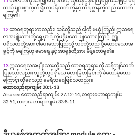
11
မိမိလက်ကို ဆန့်၍ ကျောက်ကို လှံတံနှင့် နှစ်ကြိမ်ရိုက်သဖြင့်၊ ရေ
သည် များစွာထွက်၍၊ လူပရိသတ် တို့နှင့် တိရစ္ဆာန်တို့သည် သောက်
ရကြ၏။
12
ထာဝရဘုရားကလည်း၊ သင်တို့သည် ငါ့ကို မယုံ ကြည်၊ ဣသရေ
လအမျိုးသားတို့ရှေ့မှာ ငါ့ကိုမရိုမသေ ပြုသောကြောင့်၊ ဤ
ပရိသတ်တို့အား ငါပေးသောပြည်သို့ သင်တို့သည် ပို့ဆောင်သောအ
ခွင့်ကို မရကြဟု မောရှေ နှင့် အာရုန်တို့အား မိန့်တော်မူ၏။
13
ဣသရေလအမျိုးသားတို့သည် ထာဝရဘုရား ကို ဆန့်ကျင်ဘက်
ပြုသော်လည်း၊ သူတို့တွင် ရိုသေ လေးမြတ်ခြင်းကို ခံတော်မူသော
ကြောင့်၊ ထိုရေသည် မေရိဘရေဖြစ်သတည်း။
တောလည်ရာကျမ်း 20:1-13
Also see တောလည်ရာကျမ်း 27:12-14, တရားဟောရာကျမ်း
32:51, တရားဟောရာကျမ်း 33:8-11
ဒီယူနစ်အတွက်အခြား module တွေ: -