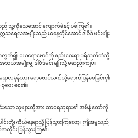
ည် သူ့ကိုသေအောင် ကျောက်ခဲနှင့် ပစ်ကြ၏။
ဣသရေလအမျိုးသည် ယနေ့တိုင်အောင် ဒါဝိဒ် မင်းမျိုး
ွှတ်၍၊ ယေရောဗောင်ကို စည်းဝေးရာ ပရိသတ်ထံသို့
ဘယ်အမျိုးမျှ ဒါဝိဒ်မင်းမျိုးသို့ မဆည်းကျပ်။
ှောလမုန်သား ရောဗောင်လက်သို့ရောက်ပြန်စေခြင်းငှါ၊
ကို စုဝေး စေ၏။
ကြွင်းသော သူများတို့အား ထာဝရဘုရား၏ အမိန့် တော်ကို
ါင်းတို့၊ ကိုယ်နေရာသို့ ပြန်သွားကြလော့။ ဤအမှုသည်
်အတိုင်း ပြန်သွားကြ၏။