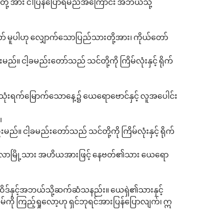
တို့ အား ငါပြန်ပြောရမည်အကြောင်း အဘယ်သို့
ော် မူပါဟု လျှောက်သောပြည်သားတို့အား၊ ကိုယ်တော်
ါ့ခမည်းတော်သည် သင်တို့ကို ကြိမ်လုံးနှင့် ရိုက်
 သုံးရက်မြောက်သောနေ့၌ ယေရောဗောင်နှင့် လူအပေါင်း
၊
ငါ့ခမည်းတော်သည် သင်တို့ကို ကြိမ်လုံးနှင့် ရိုက်
လောမြို့သား အဟိယအားဖြင့် နေဗတ်၏သား ယေရော
ါဝိဒ်နှင့်အဘယ်သို့ဆက်ဆံသနည်း။ ယေရှဲ၏သားနှင့်
်ကို ကြည့်ရှုလော့ဟု ရှင်ဘုရင်အားပြန်ပြောလျက်၊ ဣ