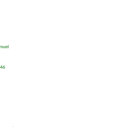
amuel
-46