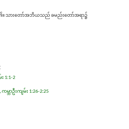
်းကို ခံလေ၏။ သားတော်အဘိယသည် ခမည်းတော်အရာ၌
:
်း 1:1-2
e, ကမ္ဘာဦးကျမ်း 1:26-2:25