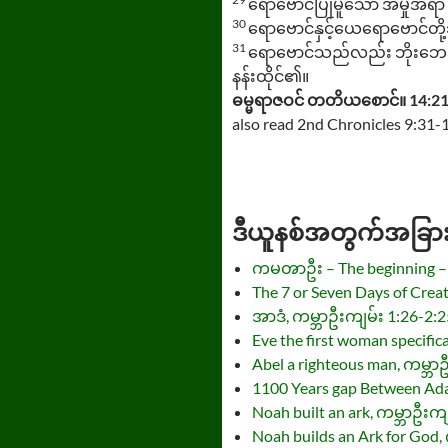
ရောဗောင်ပြုမူသော အမှုအရာ 
30
ရောဗောင်နှင့်ယေရောဗောင်
31
ရောဗောင်သည်လည်း ဘိုးဘေးတို
နန်းထိုင်၏။
ဓမ္မရာဇဝင် တတိယစောင်။ 14:2
also read 2nd Chronicles 9:31-
ဒီယူနစ်အတွက်အခြား m
ကမၻာဦး – The beginning – 
The 7 or Seven Days of Crea
အာဒံ, ကမ္ဘာဦးကျမ်း 1:26-2:25
Eve the first woman specific
Abel a righteous man, ကမ္ဘာ
1100 Years gap Between Ad
Noah built an ark, ကမ္ဘာဦးကျ
Noah builds an Ark for God,