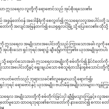
့၌နေသော ဣသရေလ လူတို့ကို ရောဗောင်သည် အုပ်စိုးရသေး၏။
် အခွန်တော်ဝန် အဒေါနိရံကို စေလွှတ်၍ ဣသရေလလူအပေါင်းတို့ သ
ော်ကို အလျင်အမြန်တက်၍ ယေရုရှလင်မြို့သို့ ပြေးလေ၏။ ထိုသို့ 
ို ဣသရေလ အမျိုးသားအပေါင်းတို့သည် ကြားသောအခါ၊ လူကို စေလ
 အုပ်စိုးသော ရှင်ဘုရင်အရာ၌ ချီးမြှောက်ကြ၏။ ယုဒအမျိုးမှတပါး အ
သို့ ရောက်သောအခါ၊ ဣသရေလအမျိုးကို စစ်တိုက်၍ နိုင်ငံတော်ကို ရ
ျိုးသားအပေါင်းတို့နှင့် ရွေးချယ်သော စစ်သူရဲတသိန်းရှစ်သောင်းတို့
ှုတ်ကပတ်တော်သည် ဘုရားသခင်၏လူရှေမာယသို့ ရောက်၍၊
်ဘုရင် ရောဗောင်နှင့် ယုဒအမျိုး၊ ဗင်္ယာမိန်အမျိုးသားများ၊ ကျန်
ေလ အမျိုးသားတို့ကို စစ်တိုက်ခြင်းငှါ ချီ၍မသွားကြနှင့်။ လူအပေ
 မိန့်တော်မူသော ထာဝရဘုရား၏စကားတော်ကို နားထောင်၍ စကား တော
24