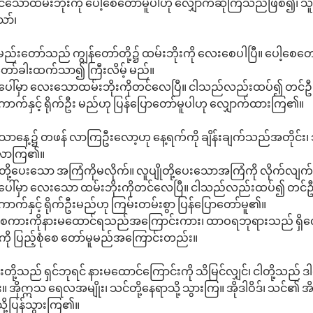
သောထမ်းဘိုးကို ပေါ့စေတော်မူပါဟု လျှောက်ဆိုကြသည်ဖြစ်၍၊ သူ
ာ်၊
မည်းတော်သည် ကျွန်တော်တို့၌ ထမ်းဘိုးကို လေးစေပါပြီ။ ပေါ့စေတ
ော်ခါးထက်သာ၍ ကြီးလိမ့် မည်။
ေါ်မှာ လေးသောထမ်းဘိုးကိုတင်လေပြီ။ ငါသည်လည်းထပ်၍ တင်ဦးမည်။ င
ာက်နှင့် ရိုက်ဦး မည်ဟု ပြန်ပြောတော်မူပါဟု လျှောက်ထားကြ၏။
သောနေ့၌ တဖန် လာကြဦးလော့ဟု နေ့ရက်ကို ချိန်းချက်သည်အတိုင်း၊
က်လာကြ၏။
ု့ပေးသော အကြံကိုမလိုက်။ လူပျိုတို့ပေးသောအကြံကို လိုက်လျက်
ါ်မှာ လေးသော ထမ်းဘိုးကိုတင်လေပြီ။ ငါသည်လည်းထပ်၍ တင်ဦးမည်။ 
က်နှင့် ရိုက်ဦးမည်ဟု ကြမ်းတမ်းစွာ ပြန်ပြောတော်မူ၏။
့၏ စကားကိုနားမထောင်ရသည်အကြောင်းကား၊ ထာဝရဘုရားသည် ရှိ
ကို ပြည့်စုံစေ တော်မူမည်အကြောင်းတည်း။
သည် ရှင်ဘုရင် နားမထောင်ကြောင်းကို သိမြင်လျှင်၊ ငါတို့သည် ဒ
ုဣသ ရေလအမျိုး၊ သင်တို့နေရာသို့ သွားကြ။ အိုဒါဝိဒ်၊ သင်၏ အိမ
ို့ပြန်သွားကြ၏။