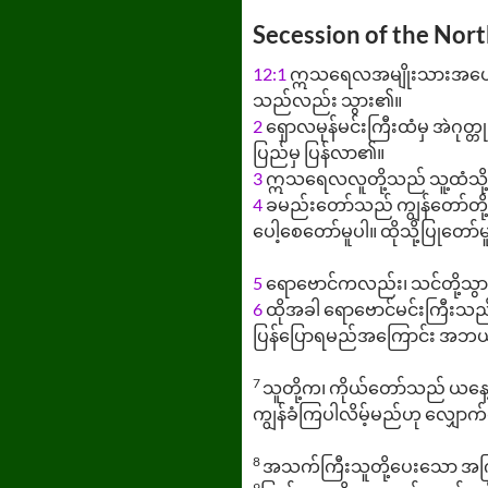
Secession of the Nor
12:1
ဣသရေလအမျိုးသားအပေါင်းတို
သည်လည်း သွား၏။
2
ရှောလမုန်မင်းကြီးထံမှ အဲဂု
ပြည်မှ ပြန်လာ၏။
3
ဣသရေလလူတို့သည် သူ့ထံသို့လူ
4
ခမည်းတော်သည် ကျွန်တော်တို့
ပေါ့စေတော်မူပါ။ ထိုသို့ပြုတော
5
ရောဗောင်ကလည်း၊ သင်တို့သွား
6
ထိုအခါ ရောဗောင်မင်းကြီးသည်
ပြန်ပြောရမည်အကြောင်း အဘယ်
7
သူတို့က၊ ကိုယ်တော်သည် ယနေ့ဤ
ကျွန်ခံကြပါလိမ့်မည်ဟု လျှေ
8
အသက်ကြီးသူတို့ပေးသော အကြံကိ
9