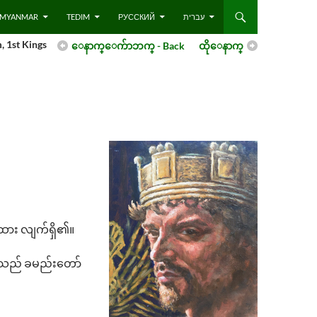
 – MYANMAR
TEDIM
РУССКИЙ
עברית
 1st Kings
ေနာက္ေက်ာဘက္ - Back
ထိုေနာက္
ထား လျက်ရှိ၏။
င် သည် ခမည်းတော်