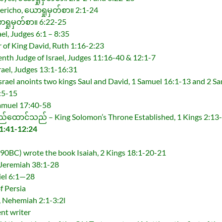
Jericho, ယောရှုမှတ်စာ။ 2:1-24
ာရှုမှတ်စာ။ 6:22-25
ael, Judges 6:1 – 8:35
 of King David, Ruth 1:16-2:23
enth Judge of Israel, Judges 11:16-40 & 12:1-7
rael, Judges 13:1-16:31
Israel anoints two kings Saul and David, 1 Samuel 16:1-13 and 2 S
:5-15
Samuel 17:40-58
တည်ထောင်သည် – King Solomon’s Throne Established, 1 Kings 2:13
1:41-12:24
90BC) wrote the book Isaiah, 2 Kings 18:1-20-21
 Jeremiah 38:1-28
iel 6:1—28
f Persia
, Nehemiah 2:1-3:2l
nt writer