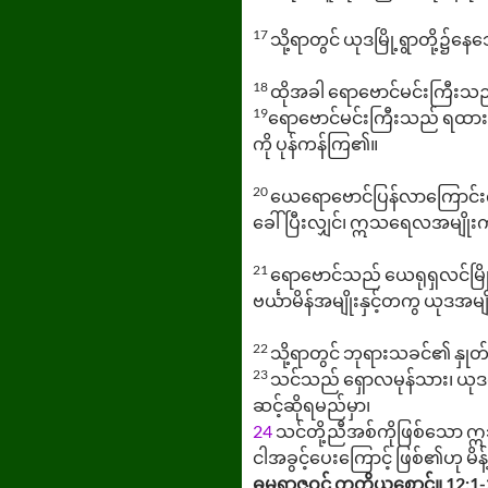
17
သို့ရာတွင် ယုဒမြို့ရွာတို
18
ထိုအခါ ရောဗောင်မင်းကြီးသည
19
ရောဗောင်မင်းကြီးသည် ရထားတ
ကို ပုန်ကန်ကြ၏။
20
ယေရောဗောင်ပြန်လာကြောင်းက
ခေါ်ပြီးလျှင်၊ ဣသရေလအမျိုးကို
21
ရောဗောင်သည် ယေရုရှလင်မြို့
ဗင်္ယာမိန်အမျိုးနှင့်တကွ ယုဒအမ
22
သို့ရာတွင် ဘုရားသခင်၏ န
23
သင်သည် ရှောလမုန်သား၊ ယုဒရှင
ဆင့်ဆိုရမည်မှာ၊
24
သင်တို့ညီအစ်ကိုဖြစ်သော ဣသရ
ငါအခွင့်ပေးကြောင့် ဖြစ်၏ဟု
ဓမ္မရာဇဝင် တတိယစောင်။ 12:1-