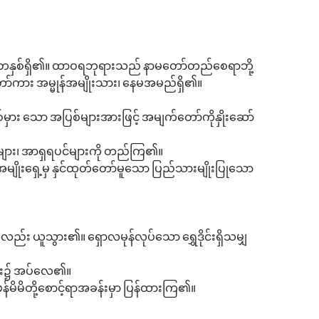
တနှစ်ရှိ၏။ ထာဝရဘုရားသည် နာမတော်တည်စေရာဘို့
ာ်ကား အမ္မုန်အမျိုးသား၊ နေမအမည်ရှိ၏။
မှား သော အပြစ်များအားဖြင့် အမျက်တော်ကိုနှိုးဆော်
တု များ၊ အာရှရပင်များကို တည်ကြ၏။
ုးရှေ့မှ နှင်ထုတ်တော်မူသော ပြည်သားမျိုးပြုသော
ု လည်း ယူသွား၏။ ရှောလမုန်လုပ်သော ရွှေဒိုင်းရှိသမျှ
ာ်မှူး၌ အပ်လေ၏။
န်မိမိတို့စောင့်ရာအခန်းမှာ ပြန်ထားကြ၏။