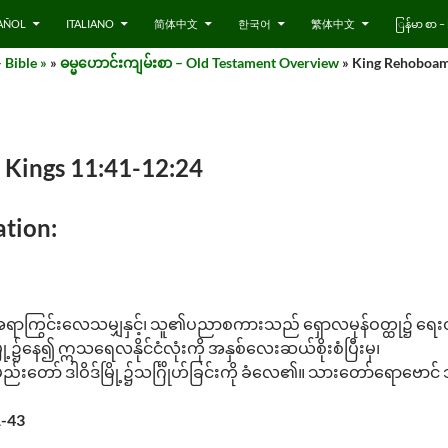
AÑOL
ITALIANO
简体中文
한국어
繁体中文
ြန်မာ စာ
 Bible »
»
ဓမ္မဟောင်းကျမ်းစာ – Old Testament Overview
» King Rehoboam,
 Kings 11:41-12:24
tion:
ုအရာကြွင်းလေသမျှနှင့်၊ သူ၏ပညာစကားသည် ရှောလမုန်ဝတ္ထု၌ ရေး
့၌နေ၍ ဣသရေလနိုင်ငံလုံးကို အနှစ်လေးဆယ်စိုးစံပြီးမှ၊
 ခမည်းတော် ဒါဝိဒ်မြို့၌သင်္ဂြိုဟ်ခြင်းကို ခံလေ၏။ သားတော်ရောဗော
1-43