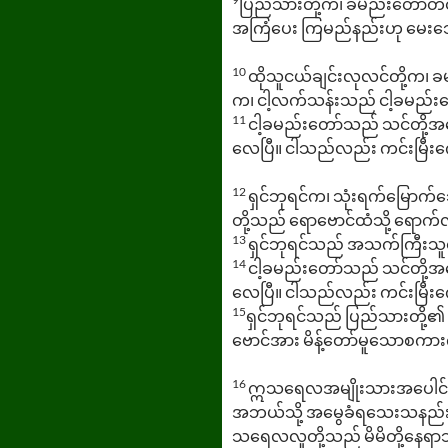
ပြည်သားတို့က၊ ခမည်းတော်တင်
အကြံပေး ကြမည်နည်းဟု မေးသေ
10
ထိုသူငယ်ချင်းလုလင်တို့က၊ ခ
က၊ ငါ့လက်သန်းသည် ငါ့ခမည်းတ
11
ငါ့ခမည်းတော်သည် သင်တို့အပ
လေပြီ။ ငါသည်လည်း ကင်းမြီးကေ
12
ရှင်ဘုရင်က၊ သုံးရက်မြောက်
တို့သည် ရောဗောင်ထံသို့ ရော
13
ရှင်ဘုရင်သည် အသက်ကြီးသူတိ
14
ငါ့ခမည်းတော်သည် သင်တို့အပေ
လေပြီ။ ငါသည်လည်း ကင်းမြီးကော
15
ရှင်ဘုရင်သည် ပြည်သားတို
ဗောင်အား မိန့်တော်မူသောစကား
16
ဣသရေလအမျိုးသားအပေါင်းတို့
အဘယ်သို့ အမွေခံရသေးသနည်း။ အိ
သရေလလူတို့သည် မိမိတို့နေရာသ