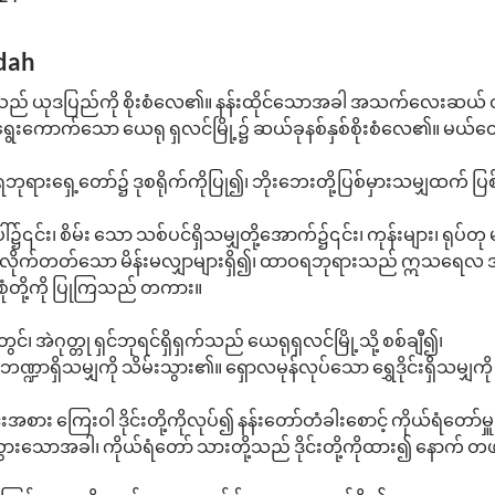
dah
သည် ယုဒပြည်ကို စိုးစံလေ၏။ နန်းထိုင်သောအခါ အသက်လေးဆယ် 
ေးကောက်သော ယေရု ရှလင်မြို့၌ ဆယ်ခုနစ်နှစ်စိုးစံလေ၏။ မယ်တေ
ရားရှေ့တော်၌ ဒုစရိုက်ကိုပြု၍၊ ဘိုးဘေးတို့ပြစ်မှားသမျှထက် ပြစ်
ါ်၌၎င်း၊ စိမ်း သော သစ်ပင်ရှိသမျှတို့အောက်၌၎င်း၊ ကုန်းများ၊ ရုပ်
 လိုက်တတ်သော မိန်းမလျှာများရှိ၍၊ ထာဝရဘုရားသည် ဣသရေလ အမျိ
စုံတို့ကို ပြုကြသည် တကား။
ွင်၊ အဲဂုတ္တု ရှင်ဘုရင်ရှိရှက်သည် ယေရုရှလင်မြို့သို့ စစ်ချီ၍၊
်ဘဏ္ဍာရှိသမျှကို သိမ်းသွား၏။ ရှောလမုန်လုပ်သော ရွှေဒိုင်းရှိသမျှကိ
်းအစား ကြေးဝါ ဒိုင်းတို့ကိုလုပ်၍ နန်းတော်တံခါးစောင့် ကိုယ်ရံတေ
သွားသောအခါ၊ ကိုယ်ရံတော် သားတို့သည် ဒိုင်းတို့ကိုထား၍ နောက် တဖ