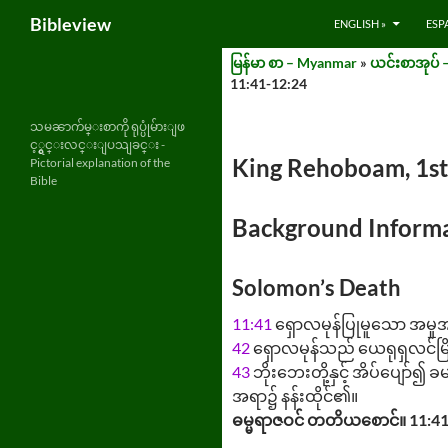
Search
Bibleview
ENGLISH »
ESP
Skip
မြန်မာ စာ – Myanmar
»
ယင်းစာအုပ် –
to
11:41-12:24
content
သမၼာက်မ္းစာကို ရုပ္ပုံမ်ားျဖ
င့္ရွင္းလင္းျပသျခင္း -
King Rehoboam, 1st
Pictorial explanation of the
Bible
Background Informa
Solomon’s Death
11:41
ရှောလမုန်ပြုမူသော အမှ
42
ရှောလမုန်သည် ယေရုရှလင်မြို
43
ဘိုးဘေးတို့နှင့် အိပ်ပျော်၍
အရာ၌ နန်းထိုင်၏။
ဓမ္မရာဇဝင် တတိယစောင်။ 11:4