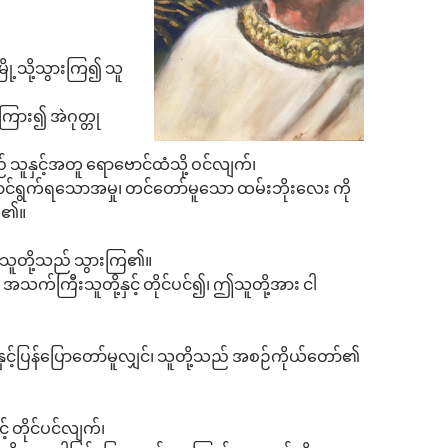
ို့သို့သွားကြ၍ သူ
ြား၍ အဲဂုတ္တု
ူနှင့်အတူ ရောဗောင်ထံသို့ ဝင်လျက်၊
ာင်ရွက်ရသောအမှု၊ တင်တော်မူသော ထမ်းဘိုးလေး ကို
ကြ၏။
၊ သူတို့သည် သွားကြ၏။
်ကြီးသူတို့နှင့် တိုင်ပင်၍၊ ဤသူတို့အား ငါ
င့်ပြန်ပြောတော်မူလျှင်၊ သူတို့သည် အစဉ်ကိုယ်တော်၏
 တိုင်ပင်လျက်၊