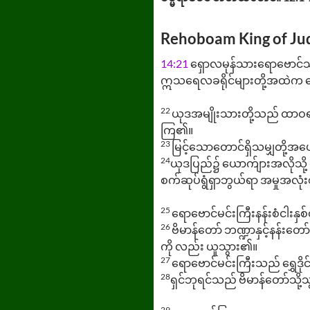
Rehoboam King of Ju
14:21
ရှောလမုန်သားရောဗောင်
ဣသရေလခရိုင်များတို့အထဲက ရွ
22
ယုဒအမျိုးသားတို့သည် ထာဝရဘု
ကြ၏။
23
မြင့်သောတောင်ရှိသမျှတို့အပေ
24
ယုဒပြည်၌ ယောက်ျားအလိုသို့
စက်ဆုပ်ရွံရှာဘွယ်ရာ အမှုအလုံး
25
ရောဗောင်မင်းကြီးနန်းစံငါးနှစ်တ
26
ဗိမာန်တော် ဘဏ္ဍာနှင့်နန်းတော
ကို လည်း ယူသွား၏။
27
ရောဗောင်မင်းကြီးသည် ရွှေဒိုင
28
ရှင်ဘုရင်သည် ဗိမာန်တော်သို့
29