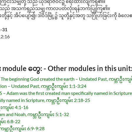
ကြွင်းသမျှတို့ သည် ယုဒရာဇဝင်၌ ရေးထားလျက်ရှိ၏။
တို့သည် အသက်ရှည်သမျှ ကာလပတ်လုံးရန်ဘက်ပြုကြ၏။
့နှင့် အိပ်ပျော်၍၊ ဒါဝိဒ်မြို့၌ သူတို့နှင့်အတူ သင်္ဂြိုဟ်ခြင
1-31
12:16
odule တွေ: - Other modules in this unit
The beginning God created the earth – Undated Past, ကမ္ဘာဦးကျမ
tion – Undated Past, ကမ္ဘာဦးကျမ်း 1:1-3:24
 – Adam was the first created man specifically named in Scriptur
ally named in Scripture, ကမ္ဘာဦးကျမ်း 2:18-25
ဦးကျမ်း 4:1-16
am and Noah, ကမ္ဘာဦးကျမ်း 5:1-32
မ်း 6:8-22
 ကမ္ဘာဦးကျမ်း 6:9-9:28