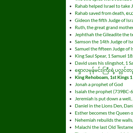
Rahab helped Israel to take 
Rahab saved from death, ယေ
Gideon the fifth Judge of Isr
Ruth, the great grand mother
Jephthah the Gileadite the t
Samson the 14th Judge of Is
Samuel the fifteen Judge of 
King Saul Spear, 1 Samuel 18
David uses his slingshot, 1 
ရှောလမုန်မင်းကြီးရဲ့ပလ္လင်
King Rehoboam, 1st Kings 1
Jonah a prophet of God
Isaiah the prophet (739BC-6
Jeremiah is put down a well,
Daniel in the Lions Den, Dan
Esther becomes the Queen o
Nehemiah rebuilds the walls
Malachi the last Old Testame