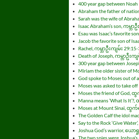
400 year gap between Noah
Abraham the father of natio
Sarah was the wife of Abrah
Isaac Abraham’s son, ကမ္ဘာဦ
Esau was Isaac’s favorite so
Jacob the favorite son of Is
Rachel, ကမ္ဘာဦးကျမ်း 29:15
Death of Joseph, ကမ္ဘာဦးကျ
300 year gap between Josep
Miriam the older sister of 
God spoke to Moses out of 
Moses was asked to take off
Moses the friend of God, 
Manna means ‘What Is It’?,
Moses at Mount Sinai, ထွက
The Golden Calf the idol m
Say to the Rock ‘Give Wate
Joshua God’s warrior, ယောရှ
The two spies were Joshua’s