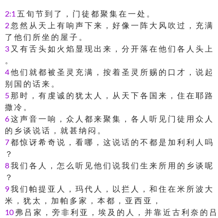
2:1
五 旬 节 到 了 ， 门 徒 都 聚 集 在 一 处 。
2
忽 然 从 天 上 有 响 声 下 来 ， 好 像 一 阵 大 风 吹 过 ， 充 满
了 他 们 所 坐 的 屋 子 。
3
又 有 舌 头 如 火 焰 显 现 出 来 ， 分 开 落 在 他 们 各 人 头 上
。
4
他 们 就 都 被 圣 灵 充 满 ， 按 着 圣 灵 所 赐 的 口 才 ， 说 起
别 国 的 话 来 。
5
那 时 ， 有 虔 诚 的 犹 太 人 ， 从 天 下 各 国 来 ， 住 在 耶 路
撒 冷 。
6
这 声 音 一 响 ， 众 人 都 来 聚 集 ， 各 人 听 见 门 徒 用 众 人
的 乡 谈 说 话 ， 就 甚 纳 闷 。
7
都 惊 讶 希 奇 说 ， 看 哪 ， 这 说 话 的 不 都 是 加 利 利 人 吗
？
8
我 们 各 人 ， 怎 么 听 见 他 们 说 我 们 生 来 所 用 的 乡 谈 呢
？
9
我 们 帕 提 亚 人 ， 玛 代 人 ， 以 拦 人 ， 和 住 在 米 所 波 大
米 ， 犹 太 ， 加 帕 多 家 ， 本 都 ， 亚 西 亚 ，
10
弗 吕 家 ， 旁 非 利 亚 ， 埃 及 的 人 ， 并 靠 近 古 利 奈 的 吕