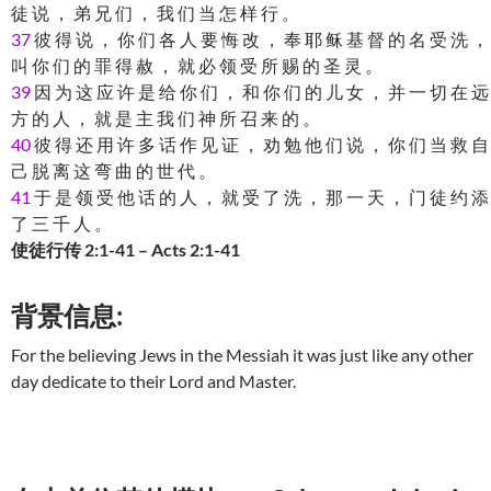
徒 说 ， 弟 兄 们 ， 我 们 当 怎 样 行 。
37
彼 得 说 ， 你 们 各 人 要 悔 改 ， 奉 耶 稣 基 督 的 名 受 洗 ，
叫 你 们 的 罪 得 赦 ， 就 必 领 受 所 赐 的 圣 灵 。
39
因 为 这 应 许 是 给 你 们 ， 和 你 们 的 儿 女 ， 并 一 切 在 远
方 的 人 ， 就 是 主 我 们 神 所 召 来 的 。
40
彼 得 还 用 许 多 话 作 见 证 ， 劝 勉 他 们 说 ， 你 们 当 救 自
己 脱 离 这 弯 曲 的 世 代 。
41
于 是 领 受 他 话 的 人 ， 就 受 了 洗 ， 那 一 天 ， 门 徒 约 添
了 三 千 人 。
使徒行传 2:1-41 – Acts 2:1-41
背景信息:
For the believing Jews in the Messiah it was just like any other
day dedicate to their Lord and Master.