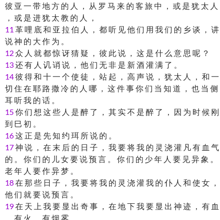
彼 亚 一 带 地 方 的 人 ， 从 罗 马 来 的 客 旅 中 ， 或 是 犹 太 人
， 或 是 进 犹 太 教 的 人 ，
11
革 哩 底 和 亚 拉 伯 人 ， 都 听 见 他 们 用 我 们 的 乡 谈 ， 讲
说 神 的 大 作 为 。
12
众 人 就 都 惊 讶 猜 疑 ， 彼 此 说 ， 这 是 什 么 意 思 呢 ？
13
还 有 人 讥 诮 说 ， 他 们 无 非 是 新 酒 灌 满 了 。
14
彼 得 和 十 一 个 使 徒 ， 站 起 ， 高 声 说 ， 犹 太 人 ， 和 一
切 住 在 耶 路 撒 冷 的 人 哪 ， 这 件 事 你 们 当 知 道 ， 也 当 侧
耳 听 我 的 话 。
15
你 们 想 这 些 人 是 醉 了 ， 其 实 不 是 醉 了 ， 因 为 时 候 刚
到 巳 初 。
16
这 正 是 先 知 约 珥 所 说 的 。
17
神 说 ， 在 末 后 的 日 子 ， 我 要 将 我 的 灵 浇 灌 凡 有 血 气
的 。 你 们 的 儿 女 要 说 预 言 。 你 们 的 少 年 人 要 见 异 象 。
老 年 人 要 作 异 梦 。
18
在 那 些 日 子 ， 我 要 将 我 的 灵 浇 灌 我 的 仆 人 和 使 女 ，
他 们 就 要 说 预 言 。
19
在 天 上 我 要 显 出 奇 事 ， 在 地 下 我 要 显 出 神 迹 ， 有 血
， 有 火 ， 有 烟 雾 。