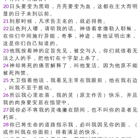
20
日 头 要 变 为 黑 暗 ， 月 亮 要 变 为 血 ， 这 都 在 主 大 而 明
显 的 日 子 未 到 以 前 。
21
到 那 时 候 ， 凡 求 告 主 名 的 ， 就 必 得 救 。
22
以 色 列 人 哪 ， 请 听 我 的 话 。 神 借 着 拿 撒 勒 人 耶 稣 ，
在 你 们 中 间 施 行 异 能 ， 奇 事 ， 神 迹 ， 将 他 证 明 出 来 ，
这 是 你 们 自 己 知 道 的 。
23
他 既 按 着 神 的 定 旨 先 见 ， 被 交 与 人 ， 你 们 就 借 着 无
法 之 人 的 手 ， 把 他 钉 在 十 字 架 上 杀 了 。
24
神 却 将 死 的 痛 苦 解 释 了 ， 叫 他 复 活 。 因 为 他 原 不 能
被 死 拘 禁 。
25
大 卫 指 着 他 说 ， 我 看 见 主 常 在 我 眼 前 ， 他 在 我 右 边
， 叫 我 不 至 于 摇 动 。
26
所 以 我 心 里 欢 喜 ， 我 的 灵 （ 原 文 作 舌 ） 快 乐 。 并 且
我 的 肉 身 要 安 居 在 指 望 中 。
27
因 你 必 不 将 我 的 灵 魂 撇 在 阴 间 ， 也 不 叫 你 的 圣 者 见
朽 坏 。
28
你 已 将 生 命 的 道 路 指 示 我 ， 必 叫 我 因 见 你 的 面 ， （
或 作 叫 我 在 你 面 前 ） 得 着 满 足 的 快 乐 。