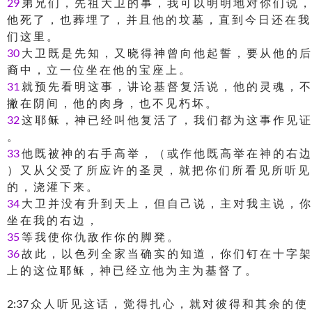
29
弟 兄 们 ， 先 祖 大 卫 的 事 ， 我 可 以 明 明 地 对 你 们 说 ，
他 死 了 ， 也 葬 埋 了 ， 并 且 他 的 坟 墓 ， 直 到 今 日 还 在 我
们 这 里 。
30
大 卫 既 是 先 知 ， 又 晓 得 神 曾 向 他 起 誓 ， 要 从 他 的 后
裔 中 ， 立 一 位 坐 在 他 的 宝 座 上 。
31
就 预 先 看 明 这 事 ， 讲 论 基 督 复 活 说 ， 他 的 灵 魂 ， 不
撇 在 阴 间 ， 他 的 肉 身 ， 也 不 见 朽 坏 。
32
这 耶 稣 ， 神 已 经 叫 他 复 活 了 ， 我 们 都 为 这 事 作 见 证
。
33
他 既 被 神 的 右 手 高 举 ， （ 或 作 他 既 高 举 在 神 的 右 边
） 又 从 父 受 了 所 应 许 的 圣 灵 ， 就 把 你 们 所 看 见 所 听 见
的 ， 浇 灌 下 来 。
34
大 卫 并 没 有 升 到 天 上 ， 但 自 己 说 ， 主 对 我 主 说 ， 你
坐 在 我 的 右 边 ，
35
等 我 使 你 仇 敌 作 你 的 脚 凳 。
36
故 此 ， 以 色 列 全 家 当 确 实 的 知 道 ， 你 们 钉 在 十 字 架
上 的 这 位 耶 稣 ， 神 已 经 立 他 为 主 为 基 督 了 。
2:37 众 人 听 见 这 话 ， 觉 得 扎 心 ， 就 对 彼 得 和 其 余 的 使