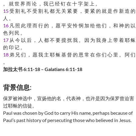
。 就 世 界 而 论 ， 我 已 经 钉 在 十 字 架 上 。
15
受 割 礼 不 受 割 礼 都 无 关 紧 要 ， 要 紧 的 就 是 作 新 造 的
人 。
16
凡 照 此 理 而 行 的 ， 愿 平 安 怜 悯 加 给 他 们 ， 和 神 的 以
色 列 民 。
17
从 今 以 后 ， 人 都 不 要 搅 扰 我 。 因 为 我 身 上 带 着 耶 稣
的 印 记 。
18
弟 兄 们 ， 愿 我 主 耶 稣 基 督 的 恩 常 在 你 们 心 里 。 阿 们
。
加拉太书 6:11-18 – Galatians 6:11-18
背景信息:
保罗被神选中，宣扬他的名，代表神，也许是因为保罗曾迫害
过耶稣的信徒。
Paul was chosen by God to carry His name, perhaps because of
Paul’s past history of persecuting those who believed in Jesus.