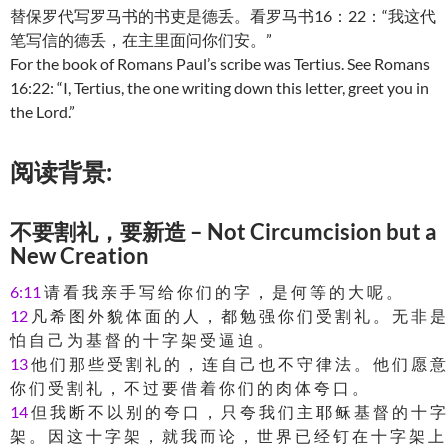
替保罗代写罗马书的书吏是德丢。看罗马书16：22：“我这代
笔写信的德丢，在主里面问你们安。”
For the book of Romans Paul’s scribe was Tertius. See Romans
16:22: “I, Tertius, the one writing down this letter, greet you in
the Lord.”
阅读背景:
不要割礼，要新造 – Not Circumcision but a
New Creation
6:11
请 看 我 亲 手 写 给 你 们 的 字 ， 是 何 等 的 大 呢 。
12
凡 希 图 外 貌 体 面 的 人 ， 都 勉 强 你 们 受 割 礼 。 无 非 是
怕 自 己 为 基 督 的 十 字 架 受 逼 迫 。
13
他 们 那 些 受 割 礼 的 ， 连 自 己 也 不 守 律 法 。 他 们 愿 意
你 们 受 割 礼 ， 不 过 要 借 着 你 们 的 肉 体 夸 口 。
14
但 我 断 不 以 别 的 夸 口 ， 只 夸 我 们 主 耶 稣 基 督 的 十 字
架 。 因 这 十 字 架 ， 就 我 而 论 ， 世 界 已 经 钉 在 十 字 架 上