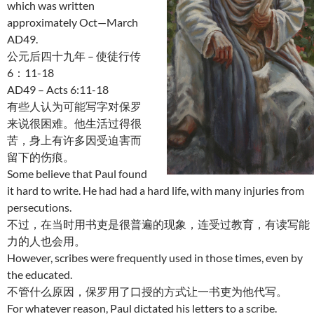
which was written
approximately Oct—March
AD49.
公元后四十九年 – 使徒行传
6：11-18
AD49 – Acts 6:11-18
有些人认为可能写字对保罗
来说很困难。他生活过得很
苦，身上有许多因受迫害而
留下的伤痕。
Some believe that Paul found
it hard to write. He had had a hard life, with many injuries from
persecutions.
不过，在当时用书吏是很普遍的现象，连受过教育，有读写能
力的人也会用。
However, scribes were frequently used in those times, even by
the educated.
不管什么原因，保罗用了口授的方式让一书吏为他代写。
For whatever reason, Paul dictated his letters to a scribe.