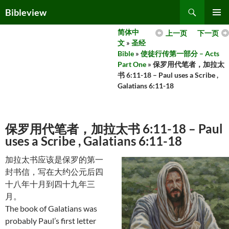
Skip
Search
Bibleview
to
PRIMAR
content
简体中
上一页
下一页
MENU
文
»
圣经
Bible
»
使徒行传第一部分 – Acts
Part One
» 保罗用代笔者，加拉太
书 6:11-18 – Paul uses a Scribe ,
Galatians 6:11-18
保罗用代笔者，加拉太书 6:11-18 – Paul
uses a Scribe , Galatians 6:11-18
加拉太书应该是保罗的第一
封书信，写在大约公元后四
十八年十月到四十九年三
月。
The book of Galatians was
probably Paul’s first letter