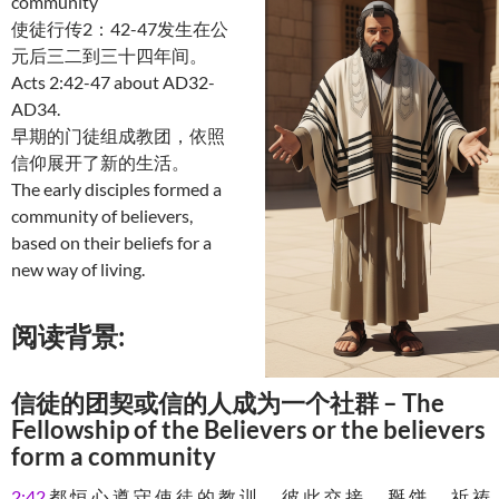
community
使徒行传2：42-47发生在公
元后三二到三十四年间。
Acts 2:42-47 about AD32-
AD34.
早期的门徒组成教团，依照
信仰展开了新的生活。
The early disciples formed a
community of believers,
based on their beliefs for a
new way of living.
阅读背景:
信徒的团契或信的人成为一个社群 – The
Fellowship of the Believers or the believers
form a community
2:42
都 恒 心 遵 守 使 徒 的 教 训 ， 彼 此 交 接 ， 掰 饼 ， 祈 祷