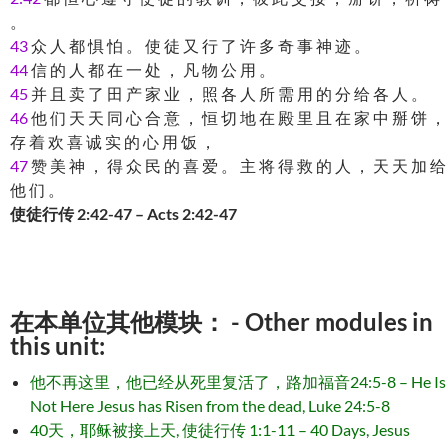
。
43
众 人 都 惧 怕 。 使 徒 又 行 了 许 多 奇 事 神 迹 。
44
信 的 人 都 在 一 处 ， 凡 物 公 用 。
45
并 且 卖 了 田 产 家 业 ， 照 各 人 所 需 用 的 分 给 各 人 。
46
他 们 天 天 同 心 合 意 ， 恒 切 地 在 殿 里 且 在 家 中 掰 饼 ，
存 着 欢 喜 诚 实 的 心 用 饭 ，
47
赞 美 神 ， 得 众 民 的 喜 爱 。 主 将 得 救 的 人 ， 天 天 加 给
他 们 。
使徒行传 2:42-47 – Acts 2:42-47
在本单位其他模块： - Other modules in
this unit:
他不再这里，他已经从死里复活了，路加福音24:5-8 – He Is
Not Here Jesus has Risen from the dead, Luke 24:5-8
40天，耶稣被接上天, 使徒行传 1:1-11 – 40 Days, Jesus