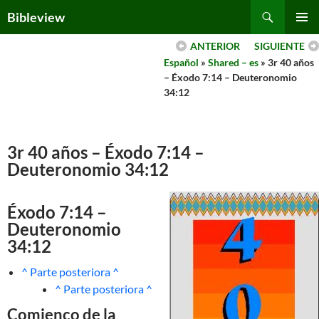
Skip
Search
Bibleview
to
PRIMAR
content
ANTERIOR
SIGUIENTE
MENU
Español
»
Shared – es
» 3r 40 años
– Éxodo 7:14 – Deuteronomio
34:12
3r 40 años – Éxodo 7:14 –
Deuteronomio 34:12
Éxodo 7:14 –
Deuteronomio
34:12
^ Parte posteriora ^
^ Parte posteriora ^
Comienco de la