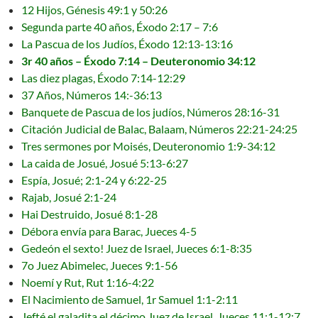
12 Hijos, Génesis 49:1 y 50:26
Segunda parte 40 años, Éxodo 2:17 – 7:6
La Pascua de los Judíos, Éxodo 12:13-13:16
3r 40 años – Éxodo 7:14 – Deuteronomio 34:12
Las diez plagas, Éxodo 7:14-12:29
37 Años, Números 14:-36:13
Banquete de Pascua de los judíos, Números 28:16-31
Citación Judicial de Balac, Balaam, Números 22:21-24:25
Tres sermones por Moisés, Deuteronomio 1:9-34:12
La caida de Josué, Josué 5:13-6:27
Espía, Josué; 2:1-24 y 6:22-25
Rajab, Josué 2:1-24
Hai Destruido, Josué 8:1-28
Débora envía para Barac, Jueces 4-5
Gedeón el sexto! Juez de Israel, Jueces 6:1-8:35
7o Juez Abimelec, Jueces 9:1-56
Noemí y Rut, Rut 1:16-4:22
El Nacimiento de Samuel, 1r Samuel 1:1-2:11
Jefté el galadita el décimo Juez de Israel, Jueces 11:1-12:7