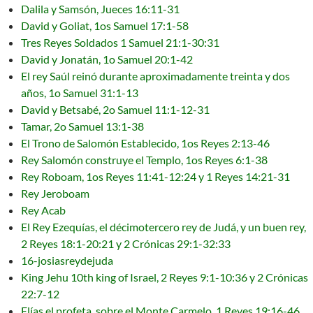
Dalila y Samsón, Jueces 16:11-31
David y Goliat, 1os Samuel 17:1-58
Tres Reyes Soldados 1 Samuel 21:1-30:31
David y Jonatán, 1o Samuel 20:1-42
El rey Saúl reinó durante aproximadamente treinta y dos
años, 1o Samuel 31:1-13
David y Betsabé, 2o Samuel 11:1-12-31
Tamar, 2o Samuel 13:1-38
El Trono de Salomón Establecido, 1os Reyes 2:13-46
Rey Salomón construye el Templo, 1os Reyes 6:1-38
Rey Roboam, 1os Reyes 11:41-12:24 y 1 Reyes 14:21-31
Rey Jeroboam
Rey Acab
El Rey Ezequías, el décimotercero rey de Judá, y un buen rey,
2 Reyes 18:1-20:21 y 2 Crónicas 29:1-32:33
16-josiasreydejuda
King Jehu 10th king of Israel, 2 Reyes 9:1-10:36 y 2 Crónicas
22:7-12
Elías el profeta, sobre el Monte Carmelo, 1 Reyes 19:16-46