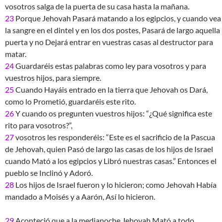
vosotros salga de la puerta de su casa hasta la mañana.
23
Porque Jehovah Pasará matando a los egipcios, y cuando vea
la sangre en el dintel y en los dos postes, Pasará de largo aquella
puerta y no Dejará entrar en vuestras casas al destructor para
matar.
24
Guardaréis estas palabras como ley para vosotros y para
vuestros hijos, para siempre.
25
Cuando Hayáis entrado en la tierra que Jehovah os Dará,
como lo Prometió, guardaréis este rito.
26
Y cuando os pregunten vuestros hijos: “¿Qué significa este
rito para vosotros?”,
27
vosotros les responderéis: “Este es el sacrificio de la Pascua
de Jehovah, quien Pasó de largo las casas de los hijos de Israel
cuando Mató a los egipcios y Libró nuestras casas.” Entonces el
pueblo se Inclinó y Adoró.
28
Los hijos de Israel fueron y lo hicieron; como Jehovah Había
mandado a Moisés y a Aarón, Así lo hicieron.
29
Aconteció que a la medianoche Jehovah Mató a todo