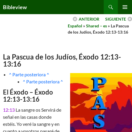
Skip
Search
Bibleview
to
PRIMAR
content
ANTERIOR
SIGUIENTE
MENU
Español
»
Shared – es
» La Pascua
de los Judíos, Éxodo 12:13-13:16
La Pascua de los Judíos, Éxodo 12:13-
13:16
^ Parte posteriora ^
^ Parte posteriora ^
El Éxodo – Éxodo
12:13-13:16
12:13
La sangre os Servirá de
señal en las casas donde
estéis. Yo veré la sangre y en
cuanto a vosotros pasaré de