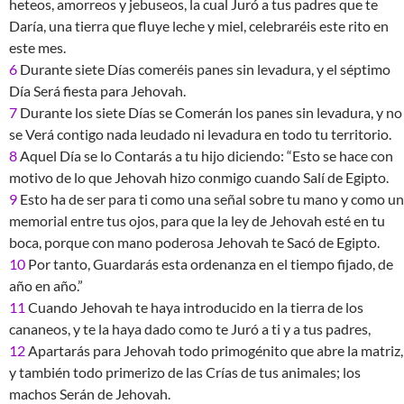
heteos, amorreos y jebuseos, la cual Juró a tus padres que te
Daría, una tierra que fluye leche y miel, celebraréis este rito en
este mes.
6
Durante siete Días comeréis panes sin levadura, y el séptimo
Día Será fiesta para Jehovah.
7
Durante los siete Días se Comerán los panes sin levadura, y no
se Verá contigo nada leudado ni levadura en todo tu territorio.
8
Aquel Día se lo Contarás a tu hijo diciendo: “Esto se hace con
motivo de lo que Jehovah hizo conmigo cuando Salí de Egipto.
9
Esto ha de ser para ti como una señal sobre tu mano y como un
memorial entre tus ojos, para que la ley de Jehovah esté en tu
boca, porque con mano poderosa Jehovah te Sacó de Egipto.
10
Por tanto, Guardarás esta ordenanza en el tiempo fijado, de
año en año.”
11
Cuando Jehovah te haya introducido en la tierra de los
cananeos, y te la haya dado como te Juró a ti y a tus padres,
12
Apartarás para Jehovah todo primogénito que abre la matriz,
y también todo primerizo de las Crías de tus animales; los
machos Serán de Jehovah.