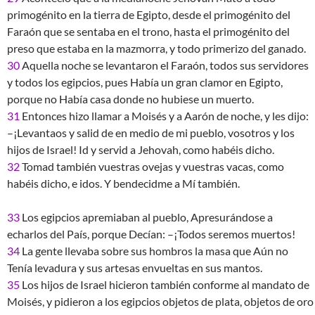
primogénito en la tierra de Egipto, desde el primogénito del
Faraón que se sentaba en el trono, hasta el primogénito del
preso que estaba en la mazmorra, y todo primerizo del ganado.
30
Aquella noche se levantaron el Faraón, todos sus servidores
y todos los egipcios, pues Había un gran clamor en Egipto,
porque no Había casa donde no hubiese un muerto.
31
Entonces hizo llamar a Moisés y a Aarón de noche, y les dijo:
–¡Levantaos y salid de en medio de mi pueblo, vosotros y los
hijos de Israel! Id y servid a Jehovah, como habéis dicho.
32
Tomad también vuestras ovejas y vuestras vacas, como
habéis dicho, e idos. Y bendecidme a Mí también.
33
Los egipcios apremiaban al pueblo, Apresurándose a
echarlos del País, porque Decían: –¡Todos seremos muertos!
34
La gente llevaba sobre sus hombros la masa que Aún no
Tenía levadura y sus artesas envueltas en sus mantos.
35
Los hijos de Israel hicieron también conforme al mandato de
Moisés, y pidieron a los egipcios objetos de plata, objetos de oro