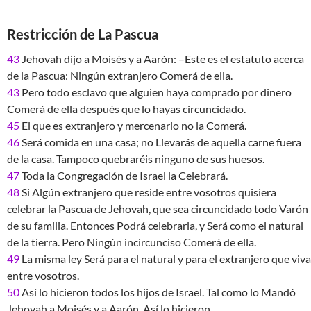
Restricción de La Pascua
43
Jehovah dijo a Moisés y a Aarón: –Este es el estatuto acerca
de la Pascua: Ningún extranjero Comerá de ella.
43
Pero todo esclavo que alguien haya comprado por dinero
Comerá de ella después que lo hayas circuncidado.
45
El que es extranjero y mercenario no la Comerá.
46
Será comida en una casa; no Llevarás de aquella carne fuera
de la casa. Tampoco quebraréis ninguno de sus huesos.
47
Toda la Congregación de Israel la Celebrará.
48
Si Algún extranjero que reside entre vosotros quisiera
celebrar la Pascua de Jehovah, que sea circuncidado todo Varón
de su familia. Entonces Podrá celebrarla, y Será como el natural
de la tierra. Pero Ningún incircunciso Comerá de ella.
49
La misma ley Será para el natural y para el extranjero que viva
entre vosotros.
50
Así lo hicieron todos los hijos de Israel. Tal como lo Mandó
Jehovah a Moisés y a Aarón, Así lo hicieron.