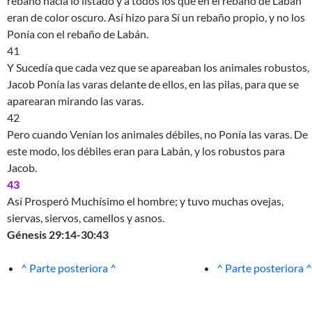
rebaño hacia lo listado y a todos los que en el rebaño de Labán
eran de color oscuro. Así hizo para Sí un rebaño propio, y no los
Ponía con el rebaño de Labán.
41
Y Sucedía que cada vez que se apareaban los animales robustos,
Jacob Ponía las varas delante de ellos, en las pilas, para que se
aparearan mirando las varas.
42
Pero cuando Venían los animales débiles, no Ponía las varas. De
este modo, los débiles eran para Labán, y los robustos para
Jacob.
43
Así Prosperó Muchísimo el hombre; y tuvo muchas ovejas,
siervas, siervos, camellos y asnos.
Génesis 29:14-30:43
^ Parte posteriora ^
^ Parte posteriora ^