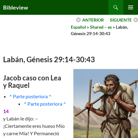
Skip
Search
Bibleview
to
PRIMAR
content
ANTERIOR
SIGUIENTE
MENU
Español
»
Shared – es
» Labán,
Génesis 29:14-30:43
Labán, Génesis 29:14-30:43
Jacob caso con Lea
y Raquel
^ Parte posteriora ^
^ Parte posteriora ^
14
y Labán le dijo: –
¡Ciertamente eres hueso Mío
y carne Mía! Y Permaneció