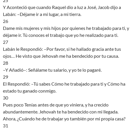
25
Y Aconteció que cuando Raquel dio a luz a José, Jacob dijo a
Labán: –Déjame ir a mi lugar, a mi tierra.
26
Dame mis mujeres y mis hijos por quienes he trabajado para ti, y
déjame ir. Tú conoces el trabajo que yo he realizado para ti.
27
Labán le Respondió: –Por favor, si he hallado gracia ante tus
ojos… He visto que Jehovah me ha bendecido por tu causa.
28
–Y Añadió–: Señálame tu salario, y yo te lo pagaré.
29
El Respondió: –Tú sabes Cómo he trabajado para ti y Cómo ha
estado tu ganado conmigo.
30
Pues poco Tenías antes de que yo viniera, y ha crecido
abundantemente. Jehovah te ha bendecido con mi llegada.
Ahora, ¿Cuándo he de trabajar yo también por mi propia casa?
31