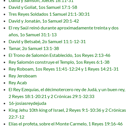
Dalila y Samsón, Jueces 16:11-31
David y Goliat, 1os Samuel 17:1-58
Tres Reyes Soldados 1 Samuel 21:1-30:31
David y Jonatán, 1o Samuel 20:1-42
El rey Saúl reinó durante aproximadamente treinta y dos
años, 1o Samuel 31:1-13
David y Betsabé, 2o Samuel 11:1-12-31
Tamar, 2o Samuel 13:1-38
El Trono de Salomón Establecido, 1os Reyes 2:13-46
Rey Salomón construye el Templo, 1os Reyes 6:1-38
Rey Roboam, 1os Reyes 11:41-12:24 y 1 Reyes 14:21-31
Rey Jeroboam
Rey Acab
El Rey Ezequías, el décimotercero rey de Judá, y un buen rey,
2 Reyes 18:1-20:21 y 2 Crónicas 29:1-32:33
16-josiasreydejuda
King Jehu 10th king of Israel, 2 Reyes 9:1-10:36 y 2 Crónicas
22:7-12
Elías el profeta, sobre el Monte Carmelo, 1 Reyes 19:16-46