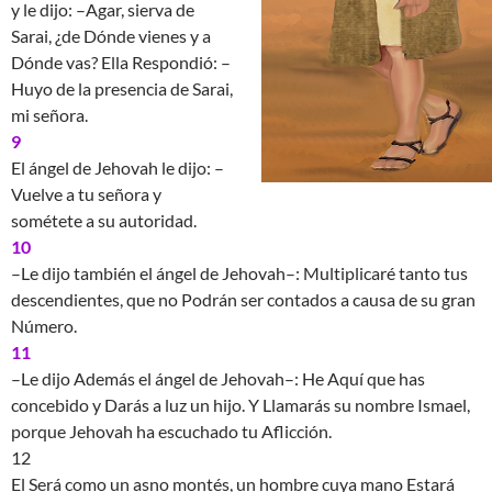
y le dijo: –Agar, sierva de
Sarai, ¿de Dónde vienes y a
Dónde vas? Ella Respondió: –
Huyo de la presencia de Sarai,
mi señora.
9
El ángel de Jehovah le dijo: –
Vuelve a tu señora y
sométete a su autoridad.
10
–Le dijo también el ángel de Jehovah–: Multiplicaré tanto tus
descendientes, que no Podrán ser contados a causa de su gran
Número.
11
–Le dijo Además el ángel de Jehovah–: He Aquí que has
concebido y Darás a luz un hijo. Y Llamarás su nombre Ismael,
porque Jehovah ha escuchado tu Aflicción.
12
El Será como un asno montés, un hombre cuya mano Estará