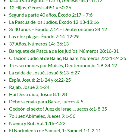
Jacob va a Egipto – carro, Génesis 46:1-47:12
12 Hijos, Génesis 49:1 y 50:26
Segunda parte 40 años, Éxodo 2:17 – 7:6
La Pascua de los Judíos, Éxodo 12:13-13:16
3r 40 años – Éxodo 7:14 – Deuteronomio 34:12
Las diez plagas, Éxodo 7:14-12:29
37 Años, Números 14:-36:13
Banquete de Pascua de los judíos, Números 28:16-31
Citación Judicial de Balac, Balaam, Números 22:21-24:25
Tres sermones por Moisés, Deuteronomio 1:9-34:12
La caida de Josué, Josué 5:13-6:27
Espía, Josué; 2:1-24 y 6:22-25
Rajab, Josué 2:1-24
Hai Destruido, Josué 8:1-28
Débora envía para Barac, Jueces 4-5
Gedeón el sexto! Juez de Israel, Jueces 6:1-8:35
7o Juez Abimelec, Jueces 9:1-56
Noemí y Rut, Rut 1:16-4:22
El Nacimiento de Samuel, 1r Samuel 1:1-2:11