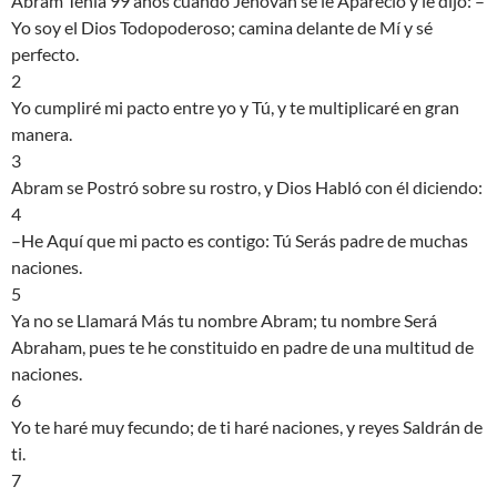
Abram Tenía 99 años cuando Jehovah se le Apareció y le dijo: –
Yo soy el Dios Todopoderoso; camina delante de Mí y sé
perfecto.
2
Yo cumpliré mi pacto entre yo y Tú, y te multiplicaré en gran
manera.
3
Abram se Postró sobre su rostro, y Dios Habló con él diciendo:
4
–He Aquí que mi pacto es contigo: Tú Serás padre de muchas
naciones.
5
Ya no se Llamará Más tu nombre Abram; tu nombre Será
Abraham, pues te he constituido en padre de una multitud de
naciones.
6
Yo te haré muy fecundo; de ti haré naciones, y reyes Saldrán de
ti.
7