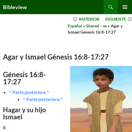
Skip
Search
Bibleview
to
PRIMAR
content
ANTERIOR
SIGUIENTE
MENU
Español
»
Shared – es
» Agar y
Ismael Génesis 16:8-17:27
Agar y Ismael Génesis 16:8-17:27
Génesis 16:8-
17:27
^ Parte posteriora ^
^ Parte posteriora ^
Hagar y su hijo
Ismael
8