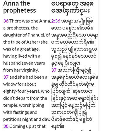
Anna the
ပေရာဖတ္ အႏၷ
prophetess
အေၾကာင္း
36
There was one Anna,
2:36
အာရှာအမျိုးဖြစ်
a prophetess, the
သော ဖနွေလ၏သမီး၊
daughter of Phanuel, of
အန္နအမည်ရှိသော ပရော
the tribe of Asher (she
ဖက်မတယောက်ရှိ၏။
was of a great age,
သူသည် ပျိုသောအရွယ်
having lived with a
မှစ၍ ခုနစ်နှစ်သောလင်
husband seven years
နှင့် နေပြီးလျှင်၊
from her virginity,
37
အသက်ကြီးရင့်၍
37
and she had been a
အနှစ်ရှစ်ဆယ်လေးနှစ်ခ
widow for about
န့်မျှ တိုင်တိုင်မုတ်ဆိုးမ
eighty-four years), who
ဖြစ်လျက်၊ ဆုတောင်း
didn’t depart from the
ခြင်းနှင့် အစာ ရှောင်ခြင်း
temple, worshipping
အားဖြင့် နေ့ညဉ့်မပြတ်
with fastings and
ဘုရားဝတ်ကိုပြု၍
petitions night and day.
ဗိမာန်တော်နှင့် မခွါဘဲ
38
Coming up at that
နေ၏။