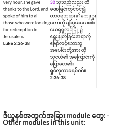
very hour, she gave
38
သူသည်လည်း ထို
thanks to the Lord, and
ခဏခြင်းတွင်ဝင်၍
spoke of him to all
ထာဝရဘုရား၏ကျေးဇူး
those who were looking
တော်ကို ချီးမွမ်းလေ၏။
for redemption in
ယေရုရှလင်မြို့ ၌
Jerusalem.
ရွေးနှုတ်ခြင်းအရာကို
Luke 2:36-38
မြော်လင့်သောသူ
အပေါင်းတို့အား ထို
သူငယ်၏ အကြောင်းကို
ပြောလေ၏။
ရှင်လုကာခရစ်ဝင်။
2:36-38
ဒီယူနစ်အတွက်အခြား module တွေ: -
Other modules in this unit: