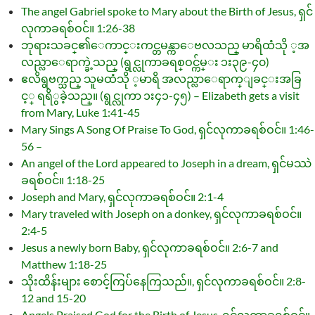
The angel Gabriel spoke to Mary about the Birth of Jesus, ရှင်
လုကာခရစ်ဝင်။ 1:26-38
ဘုရားသခင္၏ေကာင္းကင္တမန္ကာေဗလသည္ မာရိထံသို ့အ
လည္လာေရာက္ခဲ့သည္ (ရွင္လုကာခရစ္ဝင္က်မ္း ၁း၃၉-၄၀)
ဧလိရွဗက္သည္ သူမထံသို ့မာရိ အလည္လာေရာက္ျခင္းအခြ
င့္ ရရိွခဲ့သည္။ (ရွင္လုကာ ၁း၄၁-၄၅) – Elizabeth gets a visit
from Mary, Luke 1:41-45
Mary Sings A Song Of Praise To God, ရှင်လုကာခရစ်ဝင်။ 1:46-
56 –
An angel of the Lord appeared to Joseph in a dream, ရှင်မဿဲ
ခရစ်ဝင်။ 1:18-25
Joseph and Mary, ရှင်လုကာခရစ်ဝင်။ 2:1-4
Mary traveled with Joseph on a donkey, ရှင်လုကာခရစ်ဝင်။
2:4-5
Jesus a newly born Baby, ရှင်လုကာခရစ်ဝင်။ 2:6-7 and
Matthew 1:18-25
သိုးထိန်းများ စောင့်ကြပ်နေကြသည်။, ရှင်လုကာခရစ်ဝင်။ 2:8-
12 and 15-20
Angels Praised God for the Birth of Jesus, ရှင်လုကာခရစ်ဝင်။