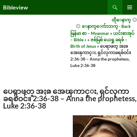
Skip
Search
Bibleview
to
PRIMAR
content
ထိုေနာက္
MENU
ေနာက္ေက်ာဘက္ - Back
မြန်မာ စာ – Myanmar
»
ယင်းစာအုပ်
– Bible »
»
ဇစ်မြစ် ယေရှု ခရစ် –
Birth of Jesus
» ပေရာဖတ္ အႏၷ
အေၾကာင္း, ရှင်လုကာခရစ်ဝင်။
2:36-38 – Anna the prophetess,
Luke 2:36-38
ပေရာဖတ္ အႏၷ အေၾကာင္း, ရှင်လုကာ
ခရစ်ဝင်။ 2:36-38 – Anna the prophetess,
Luke 2:36-38