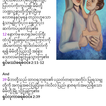
ပြပ်ဝပ်ကိုးကွယ်၍၊ မိမိတို့
ဘဏ္ဍာဥစ္စာတို့ကိုဖွင့်ပြီးမှ
လောဗန်နှင့်မုရန် တည်းဟူသော
နံ့သာမျိုးကို၎င်း၊ ရွှေကို၎င်း
ဆက်ကပ်ပူဇော်ကြ၏။
12
နောက်မှ ဟေရုဒ်မင်းကြီး
ထံသို့ မပြန်ရမည်အကြောင်းကို
အိပ်မက်တွင် ဗျာဒိတ်တော်ကို
ရ၍ မိမိတို့ ပြည်သို့ အခြား
သောလမ်းဖြင့်ပြန်သွားကြ၏။
ရှင်မဿဲခရစ်ဝင်။ 2:11-12
And
39
မိဘတို့သည် ထာဝရဘုရား၏ ပညတ်တရားအတိုင်း ပြုရသမျှ
တို့ကို အကုန်အစင်ပြုပြီးမှ၊ ဂါလိလဲ ပြည်၊ နာဇရက်အမည်ရှိသော
မိမိတို့ မြို့သို့ပြန်ကြ၏။
ရှင်လုကာခရစ်ဝင်။ 2:39