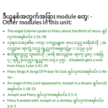
ဒီယူနစ်အတွက်အခြား module တွေ: -
Other modules in this unit:
The angel Gabriel spoke to Mary about the Birth of Jesus, ရှင်
လုကာခရစ်ဝင်။ 1:26-38
ဘုရားသခင္၏ေကာင္းကင္တမန္ကာေဗလသည္ မာရိထံသို ့အ
လည္လာေရာက္ခဲ့သည္ (ရွင္လုကာခရစ္ဝင္က်မ္း ၁း၃၉-၄၀)
ဧလိရွဗက္သည္ သူမထံသို ့မာရိ အလည္လာေရာက္ျခင္းအခြ
င့္ ရရိွခဲ့သည္။ (ရွင္လုကာ ၁း၄၁-၄၅) – Elizabeth gets a visit
from Mary, Luke 1:41-45
Mary Sings A Song Of Praise To God, ရှင်လုကာခရစ်ဝင်။ 1:46-
56 –
An angel of the Lord appeared to Joseph in a dream, ရှင်မဿဲ
ခရစ်ဝင်။ 1:18-25
Joseph and Mary, ရှင်လုကာခရစ်ဝင်။ 2:1-4
Mary traveled with Joseph on a donkey, ရှင်လုကာခရစ်ဝင်။
2:4-5