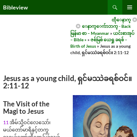
Skip
Search
Bibleview
to
PRIMAR
content
ထိုေနာက္
MENU
ေနာက္ေက်ာဘက္ - Back
မြန်မာ စာ – Myanmar
»
ယင်းစာအုပ်
– Bible »
»
ဇစ်မြစ် ယေရှု ခရစ် –
Birth of Jesus
» Jesus as a young
child, ရှင်မဿဲခရစ်ဝင်။ 2:11-12
Jesus as a young child, ရှင်မဿဲခရစ်ဝင်။
2:11-12
The Visit of the
Magi to Jesus
11
အိမ်သို့ဝင်လေသော်၊
မယ်တော်မာရိနှင့်တကွ
သူငယ်တော်ကိုတွေ့မြင်လျှင်