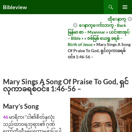
Skip
Search
Bibleview
to
PRIMAR
content
ထိုေနာက္
MENU
ေနာက္ေက်ာဘက္ - Back
မြန်မာ စာ – Myanmar
»
ယင်းစာအုပ်
– Bible »
»
ဇစ်မြစ် ယေရှု ခရစ် –
Birth of Jesus
» Mary Sings A Song
Of Praise To God, ရှင်လုကာခရစ်
ဝင်။ 1:46-56 –
Mary Sings A Song Of Praise To God, ရှင်
လုကာခရစ်ဝင်။ 1:46-56 –
Mary’s Song
46
မာ​ရိ​က၊ “ငါ​၏​စိတ်​နှ​လုံး​
သည်​ထာ​ဝ​ရ​ဘု​ရား​၏​ ဂုဏ်​
တော်​ကို​ချီး​မွမ်း​ထော​မ​နာ​ပြု​ပါ​