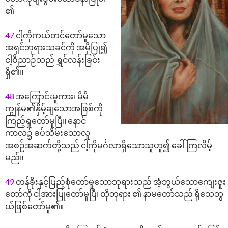
၏
47
ငါ့ကိုကယ်တင်တော်မူသော
အရှင်ဘုရားသခင်ကို အမှီပြု၍
ငါ့ဝိညာဉ်သည် ရွှင်လန်းခြင်း
ရှိ၏။
48
အကြောင်းမူကား၊ မိမိ
ကျွန်မ၏နှိမ့်ချသောအဖြစ်ကို
ကြည့်ရှုတော်မူပြီ။ နောင်
ကာလ၌ ခပ်သိမ်းသောလူ
အစဉ်အဆက်တို့သည် ငါ့ကိုမင်္ဂလာရှိသောသူဟူ၍ ခေါ်ကြလိမ့်
မည်။
49
တန်ခိုးနှင့်ပြည့်စုံတော်မူသောဘုရားသည် အံ့ဘွယ်သောကျေးဇူး
တော်ကို ငါ့အားပြုတော်မူပြီ၊ ထိုဘုရား ၏ နာမတော်သည် ရိုသေဘွ
ယ်ဖြစ်တော်မူ၏။