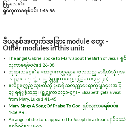
ပြန်လေ၏။
ရှင်လုကာခရစ်ဝင်။ 1:46-56
ဒီယူနစ်အတွက်အခြား module တွေ: -
Other modules in this unit:
The angel Gabriel spoke to Mary about the Birth of Jesus, ရှင်
လုကာခရစ်ဝင်။ 1:26-38
ဘုရားသခင္၏ေကာင္းကင္တမန္ကာေဗလသည္ မာရိထံသို ့အ
လည္လာေရာက္ခဲ့သည္ (ရွင္လုကာခရစ္ဝင္က်မ္း ၁း၃၉-၄၀)
ဧလိရွဗက္သည္ သူမထံသို ့မာရိ အလည္လာေရာက္ျခင္းအခြ
င့္ ရရိွခဲ့သည္။ (ရွင္လုကာ ၁း၄၁-၄၅) – Elizabeth gets a visit
from Mary, Luke 1:41-45
Mary Sings A Song Of Praise To God, ရှင်လုကာခရစ်ဝင်။
1:46-56 –
An angel of the Lord appeared to Joseph in a dream, ရှင်မဿဲ
ခရစ်ဝင်။ 1:18-25