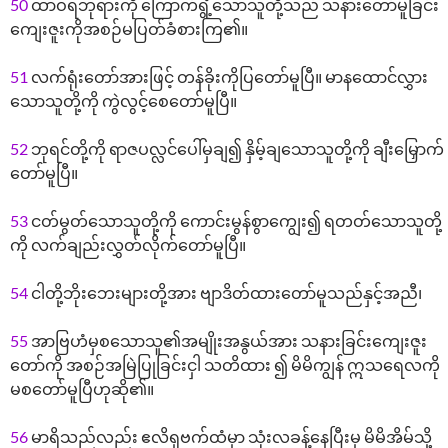
50
ထာဝရဘုရားကို ကြောက်ရွံ့သောသူတို့သည် သနားတော်မူခြင်း
ကျေးဇူးကိုအစဉ်မပြတ်ခံစားကြ၏။
51
လက်ရုံးတော်အားဖြင့် တန်ခိုးကိုပြတော်မူပြီ။ မာနထောင်လွှား
သောသူတို့ကို ကွဲလွင့်စေတော်မူပြီ။
52
ဘုရင်တို့ကို ရာဇပလ္လင်ပေါ်မှချ၍ နှိမ့်ချသောသူတို့ကို ချီးမြှောက်
တော်မူပြီ။
53
ငတ်မွတ်သောသူတို့ကို ကောင်းမွန်စွာကျွေး၍ ရတတ်သောသူတို့
ကို လက်ချည်းလွှတ်လိုက်တော်မူပြီ။
54
ငါတို့ဘိုးဘေးများတို့အား ဗျာဒိတ်ထားတော်မူသည်နှင့်အညီ၊
55
အာဗြဟံမှစသောသူ၏အမျိုးအနွယ်အား သနားခြင်းကျေးဇူး
တော်ကို အစဉ်အမြဲပြုခြင်းငှါ သတိထား ၍ မိမိကျွန် ဣသရေလကို
မစတော်မူပြီဟုဆို၏။
56
မာရိသည်လည်း ဧလိရှဗက်ထံမှာ သုံးလခန့်နေပြီးမှ မိမိအိမ်သို့