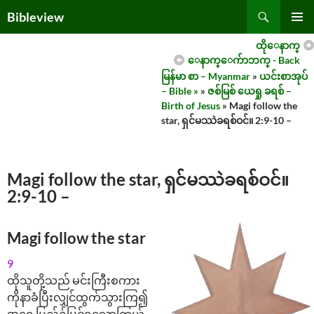
Skip
Search
Bibleview
to
PRIMAR
content
ထိုေနာက္
MENU
ေနာက္ေက်ာဘက္ - Back
မြန်မာ စာ – Myanmar
»
ယင်းစာအုပ်
– Bible »
»
ဇစ်မြစ် ယေရှု ခရစ် –
Birth of Jesus
» Magi follow the
star, ရှင်မဿဲခရစ်ဝင်။ 2:9-10 –
Magi follow the star, ရှင်မဿဲခရစ်ဝင်။
2:9-10 –
Magi follow the star
9
ထိုသူတို့သည် မင်းကြီးစကား
ကိုနာခံပြီးလျှင်ထွက်သွားကြ၍
အရှေ့ပြည်၌မြင်ရသောကြယ်