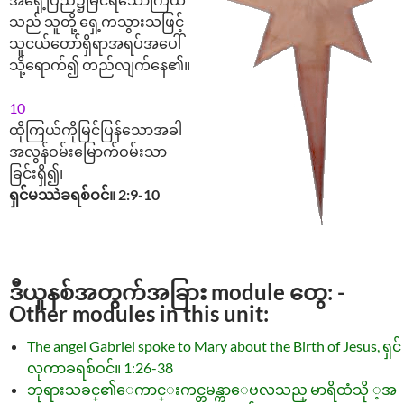
သည် သူတို့ ရှေ့ကသွားသဖြင့်
သူငယ်တော်ရှိရာအရပ်အပေါ်
သို့ရောက်၍ တည်လျက်နေ၏။
10
ထိုကြယ်ကိုမြင်ပြန်သောအခါ
အလွန်ဝမ်းမြောက်ဝမ်းသာ
ခြင်းရှိ၍၊
ရှင်မဿဲခရစ်ဝင်။ 2:9-10
ဒီယူနစ်အတွက်အခြား module တွေ: -
Other modules in this unit:
The angel Gabriel spoke to Mary about the Birth of Jesus, ရှင်
လုကာခရစ်ဝင်။ 1:26-38
ဘုရားသခင္၏ေကာင္းကင္တမန္ကာေဗလသည္ မာရိထံသို ့အ