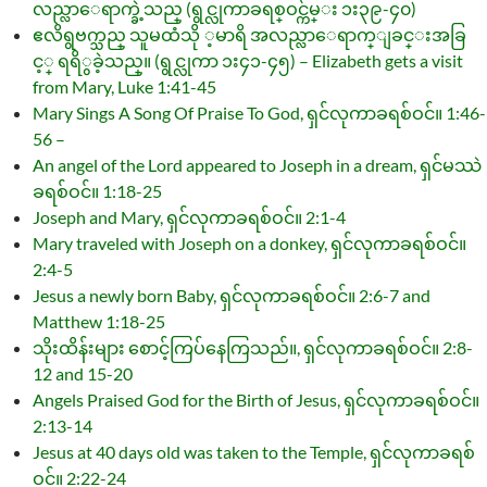
လည္လာေရာက္ခဲ့သည္ (ရွင္လုကာခရစ္ဝင္က်မ္း ၁း၃၉-၄၀)
ဧလိရွဗက္သည္ သူမထံသို ့မာရိ အလည္လာေရာက္ျခင္းအခြ
င့္ ရရိွခဲ့သည္။ (ရွင္လုကာ ၁း၄၁-၄၅) – Elizabeth gets a visit
from Mary, Luke 1:41-45
Mary Sings A Song Of Praise To God, ရှင်လုကာခရစ်ဝင်။ 1:46-
56 –
An angel of the Lord appeared to Joseph in a dream, ရှင်မဿဲ
ခရစ်ဝင်။ 1:18-25
Joseph and Mary, ရှင်လုကာခရစ်ဝင်။ 2:1-4
Mary traveled with Joseph on a donkey, ရှင်လုကာခရစ်ဝင်။
2:4-5
Jesus a newly born Baby, ရှင်လုကာခရစ်ဝင်။ 2:6-7 and
Matthew 1:18-25
သိုးထိန်းများ စောင့်ကြပ်နေကြသည်။, ရှင်လုကာခရစ်ဝင်။ 2:8-
12 and 15-20
Angels Praised God for the Birth of Jesus, ရှင်လုကာခရစ်ဝင်။
2:13-14
Jesus at 40 days old was taken to the Temple, ရှင်လုကာခရစ်
ဝင်။ 2:22-24