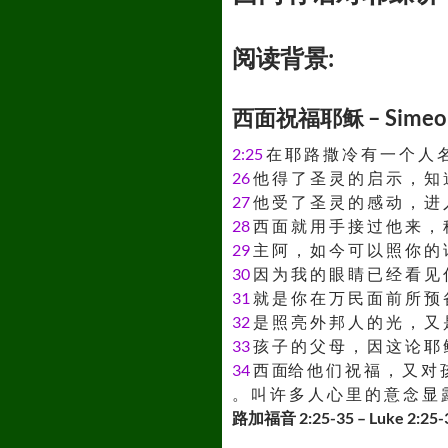
阅读背景:
西面祝福耶稣 – Simeon b
2:25
在 耶 路 撒 冷 有 一 个 人 名
26
他 得 了 圣 灵 的 启 示 ， 知 
27
他 受 了 圣 灵 的 感 动 ， 进 
28
西 面 就 用 手 接 过 他 来 ， 
29
主 阿 ， 如 今 可 以 照 你 的 
30
因 为 我 的 眼 睛 已 经 看 见 
31
就 是 你 在 万 民 面 前 所 预 
32
是 照 亮 外 邦 人 的 光 ， 又 
33
孩 子 的 父 母 ， 因 这 论 耶 
34
西 面给 他 们 祝 福 ， 又 对 孩
。 叫 许 多 人 心 里 的 意 念 显
路加福音 2:25-35 – Luke 2:25-