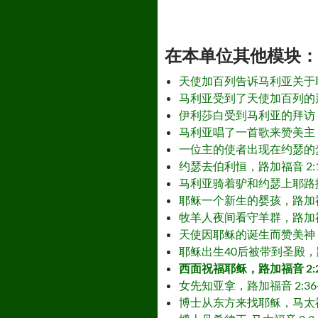
在本单位其他模块： - Othe
天使加百列告诉马利亚关于耶稣
马利亚受到了天使加百列的拜访，路加1:39
伊利莎白受到马利亚的拜访，路
马利亚唱了一首歌来赞美主，路
一位主的使者出现在约瑟的梦里，马太1:18-
约瑟去伯利恒，路加福音 2:1-4 – Jo
马利亚骑着驴和约瑟上耶路撒冷 – Mary 
耶稣一个新生的婴孩，路加福音 2:6-7 和
牧羊人夜间看守羊群，路加福音 2:8-12 
天使因耶稣的诞生而赞美神，路加福音 2:13
耶稣出生40后被带到圣殿，路加福音 2:22-
西面祝福耶稣，路加福音 2:25-35 –
女先知亚拿，路加福音 2:36-38 – A
博士从东方来找耶稣，马太福音 2:1-2 – 