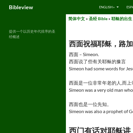
Search
Bibleview
ENGLISH »
ESP
Skip
简体中文
»
圣经 Bible
»
耶稣的出生 – B
to
content
提供一个以历史年代排序的圣
经概述
西面祝福耶稣，路加福音 2:25
西面 – Simeon.
西面说了些有关耶稣的豫言
Simeon had some words for Jes
西面是一位非常年老的人,而上
Simeon was a very old man who 
西面也是一位先知。
Simeon was also a prophet of G
西门有话对耶稣讲