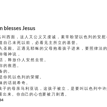
lesses Jesus
 叫 西 面 ， 这 人 又 公 义 又 虔 诚 ， 素 常 盼 望 以 色 列 的 安 慰
道 自 己 未 死 以 前 ， 必 看 见 主 所 立 的 基 督 。
入 圣 殿 。 正 遇 见 耶 稣 的 父 母 抱 着 孩 子 进 来 ， 要 照 律 法 的
称 颂 神 说 ，
话 ， 释 放 仆 人 安 然 去 世 。
你 的 救 恩 。
备 的 。
是 你 民 以 色 列 的 荣 耀 。
稣 的 话 就 希 奇 。
 子 的 母 亲 马 利 亚 说 ， 这 孩 子 被 立 ， 是 要 叫 以 色 列 中 许
 露 出 来 。 你 自己 的 心 也要 被 刀 刺 透 。
34