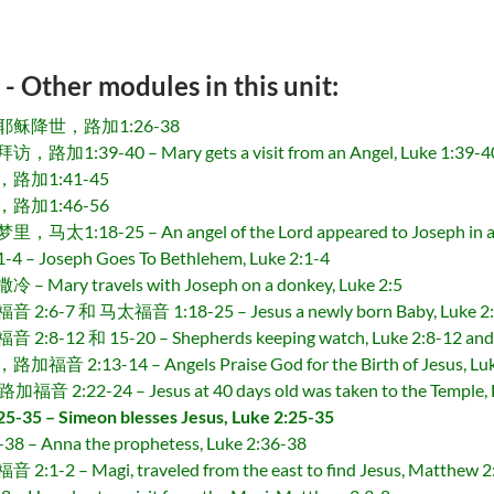
r modules in this unit:
降世，路加1:26-38
-40 – Mary gets a visit from an Angel, Luke 1:39-4
加1:41-45
加1:46-56
25 – An angel of the Lord appeared to Joseph in a d
seph Goes To Bethlehem, Luke 2:1-4
travels with Joseph on a donkey, Luke 2:5
 马太福音 1:18-25 – Jesus a newly born Baby, Luke 2:6-
和 15-20 – Shepherds keeping watch, Luke 2:8-12 and
-14 – Angels Praise God for the Birth of Jesus, Luke
24 – Jesus at 40 days old was taken to the Temple, L
 Simeon blesses Jesus, Luke 2:25-35
nna the prophetess, Luke 2:36-38
Magi, traveled from the east to find Jesus, Matthew 2