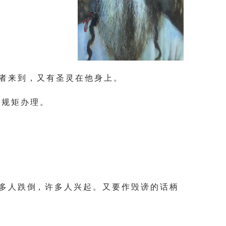
 者 来 到 ， 又 有 圣 灵 在 他 身 上 。
 规 矩 办 理 。
多 人 跌 倒， 许 多 人 兴 起 。 又 要 作 毁 谤 的 话 柄