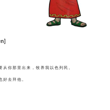
en]
要 从 你 那 里 出 来 ， 牧 养 我 以 色 列 民 。
也 好 去 拜 他 。