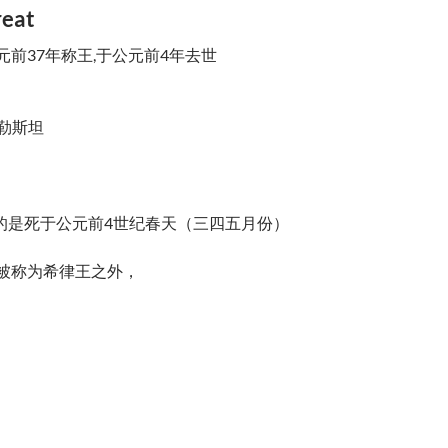
eat
元前37年称王,于公元前4年去世
巴勒斯坦
的是死于公元前4世纪春天（三四五月份）
除被称为希律王之外，