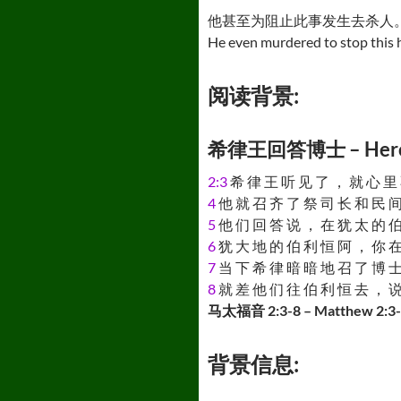
他甚至为阻止此事发生去杀人
He even murdered to stop this 
阅读背景:
希律王回答博士 – Herod th
2:3
希 律 王 听 见 了 ， 就 心 里 
4
他 就 召 齐 了 祭 司 长 和 民 间
5
他 们 回 答 说 ， 在 犹 太 的 伯
6
犹 大 地 的 伯 利 恒 阿 ， 你 在
7
当 下 希 律 暗 暗 地 召 了 博 士
8
就 差 他 们 往 伯 利 恒 去 ， 说
马太福音 2:3-8 – Matthew 2:3
背景信息: