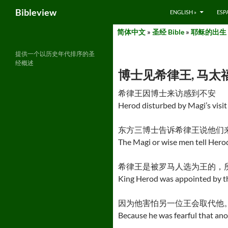
Search
Bibleview
ENGLISH »
ESP
Skip
简体中文
»
圣经 Bible
»
耶稣的出生 – B
to
content
提供一个以历史年代排序的圣
经概述
博士见希律王, 马太福音 2:3-
希律王因博士来访感到不安
Herod disturbed by Magi’s visit
东方三博士告诉希律王说他们
The Magi or wise men tell Hero
希律王是被罗马人选为王的，
King Herod was appointed by th
因为他害怕另一位王会取代他
Because he was fearful that ano