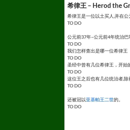
希律王 – Herod the Gr
希律王是一位以土买人,并在公
TO DO
公元前37年–公元前4年统治
TO DO
我们怎样查出是哪一位希律王
TO DO
圣经中曾有几位希律王，开始
TO DO
这位王之后也有几位统治者,
TO DO
还被冠以
亚基帕王二世
的。
TO DO