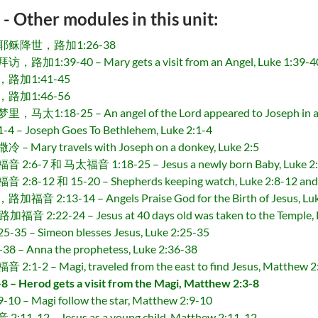
r modules in this unit:
降世，路加1:26-38
-40 – Mary gets a visit from an Angel, Luke 1:39-4
加1:41-45
加1:46-56
25 – An angel of the Lord appeared to Joseph in a d
seph Goes To Bethlehem, Luke 2:1-4
travels with Joseph on a donkey, Luke 2:5
 马太福音 1:18-25 – Jesus a newly born Baby, Luke 2:6-
和 15-20 – Shepherds keeping watch, Luke 2:8-12 and
-14 – Angels Praise God for the Birth of Jesus, Luke
24 – Jesus at 40 days old was taken to the Temple, L
Simeon blesses Jesus, Luke 2:25-35
nna the prophetess, Luke 2:36-38
Magi, traveled from the east to find Jesus, Matthew 2
rod gets a visit from the Magi, Matthew 2:3-8
agi follow the star, Matthew 2:9-10
– Jesus as a young child, Matthew 2:11-12