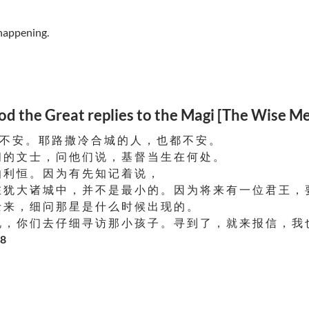
。
happening.
e Great replies to the Magi [The Wise M
不 安 。 耶 路 撒 冷 合 城 的 人 ， 也 都 不 安 。
 的 文 士 ， 问 他 们 说 ， 基 督 当 生 在 何 处 。
 利 恒 。 因 为 有 先 知 记 着 说 ，
 犹 大 诸 城 中 ， 并 不 是 最 小 的 。 因 为 将 来 有 一 位 君 王 ， 
 来 ， 细 问 那 星 是 什 么 时 候 出 现 的 。
 ， 你 们 去 仔 细 寻 访 那 小 孩 子 。 寻 到 了 ， 就 来 报 信 ， 我 
-8