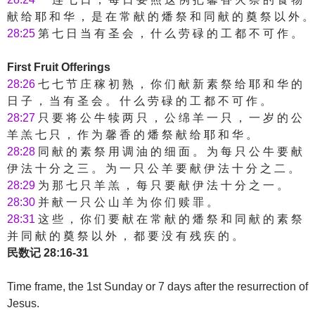
献 给 耶 和 华 ， 是 在 常 献 的 燔 祭 和 同 献 的 奠 祭 以 外 。
28:25
第 七 日 当 有 圣 会 ， 什 么 劳 碌 的 工 都 不 可 作 。
First Fruit Offerings
28:26
七 七 节 庄 稼 初 熟 ， 你 们 献 新 素 祭 给 耶 和 华 的
日 子 ， 当 有 圣 会 。 什 么 劳 碌 的 工 都 不 可 作 。
28:27
只 要 将 公 牛 犊 两 只 ， 公 绵 羊 一 只 ， 一 岁 的 公
羊 羔 七 只 ， 作 为 馨 香 的 燔 祭 献 给 耶 和 华 。
28:28
同 献 的 素 祭 用 调 油 的 细 面 。 为 每 只 公 牛 要 献
伊 法 十 分 之 三 。 为 一 只 公 羊 要 献 伊 法 十 分 之 二 。
28:29
为 那 七 只 羊 羔 ， 每 只 要 献 伊 法 十 分 之 一 。
28:30
并 献 一 只 公 山 羊 为 你 们 赎 罪 。
28:31
这 些 ， 你 们 要 献 在 常 献 的 燔 祭 和 同 献 的 素 祭
并 同 献 的 奠 祭 以 外 ， 都 要 没 有 残 疾 的 。
民数记 28:16-31
Time frame, the 1st Sunday or 7 days after the resurrection of
Jesus.