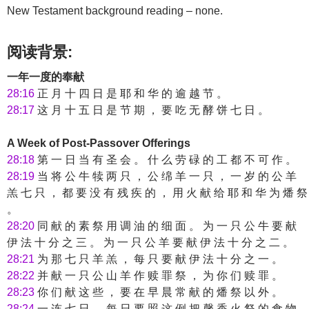
New Testament background reading – none.
阅读背景:
一年一度的奉献
28:16
正 月 十 四 日 是 耶 和 华 的 逾 越 节 。
28:17
这 月 十 五 日 是 节 期 ， 要 吃 无 酵 饼 七 日 。
A Week of Post-Passover Offerings
28:18
第 一 日 当 有 圣 会 。 什 么 劳 碌 的 工 都 不 可 作 。
28:19
当 将 公 牛 犊 两 只 ， 公 绵 羊 一 只 ， 一 岁 的 公 羊
羔 七 只 ， 都 要 没 有 残 疾 的 ， 用 火 献 给 耶 和 华 为 燔 祭
。
28:20
同 献 的 素 祭 用 调 油 的 细 面 。 为 一 只 公 牛 要 献
伊 法 十 分 之 三 。 为 一 只 公 羊 要 献 伊 法 十 分 之 二 。
28:21
为 那 七 只 羊 羔 ， 每 只 要 献 伊 法 十 分 之 一 。
28:22
并 献 一 只 公 山 羊 作 赎 罪 祭 ， 为 你 们 赎 罪 。
28:23
你 们 献 这 些 ， 要 在 早 晨 常 献 的 燔 祭 以 外 。
28:24
一 连 七 日 ， 每 日 要 照 这 例 把 馨 香 火 祭 的 食 物