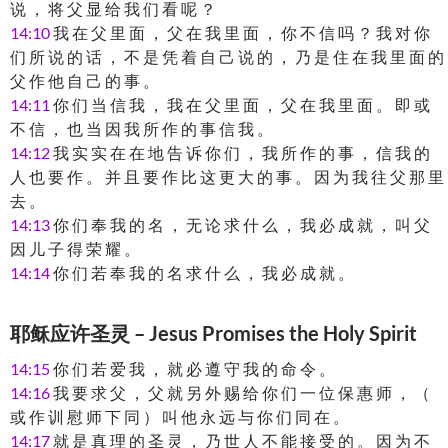
说 ， 将 父 显 给 我 们 看 呢 ？
14:10
我 在 父 里 面 ， 父 在 我 里 面 ， 你 不 信 吗 ？ 我 对 你
们 所 说 的 话 ， 不 是 凭 着 自 己 说 的 ， 乃 是 住 在 我 里 面 的
父 作 他 自 己 的 事 。
14:11
你 们 当 信 我 ， 我 在 父 里 面 ， 父 在 我 里 面 。 即 或
不 信 ， 也 当 因 我 所 作 的 事 信 我 。
14:12
我 实 实 在 在 地 告 诉 你 们 ， 我 所 作 的 事 ， 信 我 的
人 也 要 作 。 并 且 要 作 比 这 更 大 的 事 。 因 为 我 往 父 那 里
去 。
14:13
你 们 奉 我 的 名 ， 无 论 求 什 么 ， 我 必 成 就 ， 叫 父
因 儿 子 得 荣 耀 。
14:14
你 们 若 奉 我 的 名 求 什 么 ， 我 必 成 就 。
耶稣应许圣灵 – Jesus Promises the Holy Spirit
14:15
你 们 若 爱 我 ， 就 必 遵 守 我 的 命 令 。
14:16
我 要 求 父 ， 父 就 另 外 赐 给 你 们 一 位 保 惠 师 ， （
或 作 训 慰 师 下 同 ） 叫 他 永 远 与 你 们 同 在 。
14:17
就 是 真 理 的 圣 灵 ， 乃 世 人 不 能 接 受 的 。 因 为 不