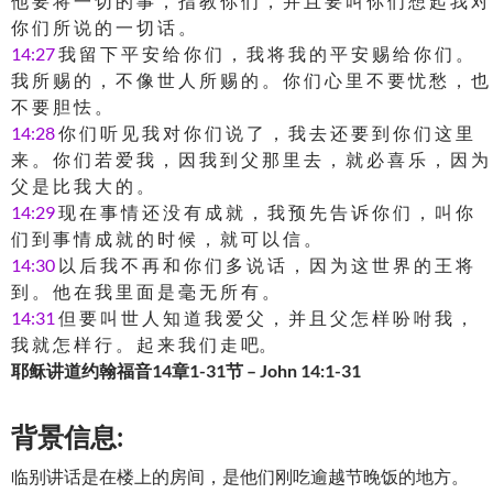
他 要 将 一 切 的 事 ， 指 教 你 们 ， 并 且 要 叫 你 们 想 起 我 对
你 们 所 说 的 一 切 话 。
14:27
我 留 下 平 安 给 你 们 ， 我 将 我 的 平 安 赐 给 你 们 。
我 所 赐 的 ， 不 像 世 人 所 赐 的 。 你 们 心 里 不 要 忧 愁 ， 也
不 要 胆 怯 。
14:28
你 们 听 见 我 对 你 们 说 了 ， 我 去 还 要 到 你 们 这 里
来 。 你 们 若 爱 我 ， 因 我 到 父 那 里 去 ， 就 必 喜 乐 ， 因 为
父 是 比 我 大 的 。
14:29
现 在 事 情 还 没 有 成 就 ， 我 预 先 告 诉 你 们 ， 叫 你
们 到 事 情 成 就 的 时 候 ， 就 可 以 信 。
14:30
以 后 我 不 再 和 你 们 多 说 话 ， 因 为 这 世 界 的 王 将
到 。 他 在 我 里 面 是 毫 无 所 有 。
14:31
但 要 叫 世 人 知 道 我 爱 父 ， 并 且 父 怎 样 吩 咐 我 ，
我 就 怎 样 行 。 起 来 我 们 走 吧。
耶稣讲道约翰福音14章1-31节 – John 14:1-31
背景信息:
临别讲话是在楼上的房间，是他们刚吃逾越节晚饭的地方。