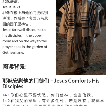
耶稣讲话。
Jesus Talks
耶稣在楼上与他的门徒临别
讲话，然后去了客西万马尼
园的园子里祷告 。
Jesus farewell discourse to
his disciples in the upper
room and on the way to the
prayer spot in the garden of
Gethsemane.
阅读背景:
耶稣安慰他的门徒们 – Jesus Comforts His
Disciples
14:1
你 们 心 里 不 要 忧 愁 。 你 们 信 神 ， 也 当 信 我 。
14:2
在 我 父 的 家 里 ， 有 许 多 住 处 。 若 是 没 有 ， 我 就 早