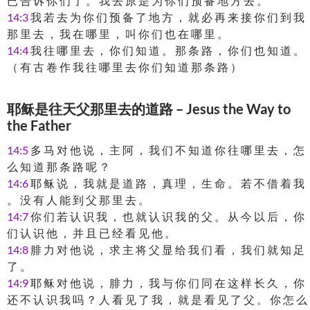
已 告 诉 你 们 了 。 我 去 原 是 为 你 们 预 备 地 方 去 。
14:3
我 若 去 为 你 们 预 备 了 地 方 ， 就 必 再 来 接 你 们 到 我
那 里 去 ， 我 在 哪 里 ， 叫 你 们 也 在 哪 里 。
14:4
我 往 哪 里 去 ， 你 们 知 道 。 那 条 路 ， 你 们 也 知 道 。
（ 有 古 卷 作 我 往 哪 里 去 你 们 知 道 那 条 路 ）
耶稣是往天父那里去的道路 – Jesus the Way to
the Father
14:5
多 马 对 他 说 ， 主 阿 ， 我 们 不 知 道 你 往 哪 里 去 ， 怎
么 知 道 那 条 路 呢 ？
14:6
耶 稣 说 ， 我 就 是 道 路 ， 真 理 ， 生 命 。 若 不 借 着 我
。 没 有 人 能 到 父 那 里 去 。
14:7
你 们 若 认 识 我 ， 也 就 认 识 我 的 父 。 从 今 以 后 ， 你
们 认 识 他 ， 并 且 已 经 看 见 他 。
14:8
腓 力 对 他 说 ， 求 主 将 父 显 给 我 们 看 ， 我 们 就 知 足
了 。
14:9
耶 稣 对 他 说 ， 腓 力 ， 我 与 你 们 同 在 这 样 长 久 ， 你
还 不 认 识 我 吗 ？ 人 看 见 了 我 ， 就 是 看 见 了 父 。 你 怎 么