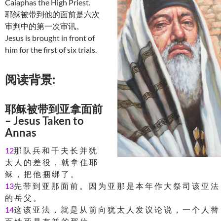
Caiaphas the High Priest.
耶稣被带到他的面前是六次
审判中的第一次审讯。
Jesus is brought in front of
him for the first of six trials.
阅读背景:
耶稣被带到亚拿面前
– Jesus Taken to
Annas
12
那 队 兵 和 千 夫 长 并 犹
太 人 的 差 役 ， 就 拿 住 耶
稣 ， 把 他 捆 绑 了 。
13
先 带 到 亚 那 面 前 。 因 为 亚 那 是 本 年 作 大 祭 司 该 亚 法
的 岳 父 。
14
这 该 亚 法 ， 就 是 从 前 向 犹 太 人 发 议 论 说 ， 一 个 人 替