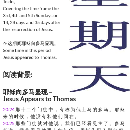
To do。
Covering the time frame the
3rd, 4th and 5th Sundays or
14, 28 days and 35 days after
the resurrection of Jesus.
在这期间耶稣向多马显现。
Some time in this period
Jesus appeared to Thomas.
阅读背景:
耶稣向多马显现 –
Jesus Appears to Thomas
20:24
那 十 二 个 门 徒 中 ， 有 称 为 低 土 马 的 多 马 。 耶 稣
来 的 时 候 ， 他 没 有 和 他 们 同 在 。
20:25
那 些 门 徒 就 对 他 说 ， 我 们 已 经 看 见 主 了 。 多 马