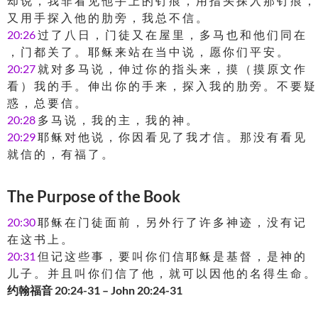
却 说 ， 我 非 看 见 他 手 上 的 钉 痕 ， 用 指 头 探 入 那 钉 痕 ，
又 用 手 探 入 他 的 肋 旁 ， 我 总 不 信 。
20:26
过 了 八 日 ， 门 徒 又 在 屋 里 ， 多 马 也 和 他 们 同 在
， 门 都 关 了 。 耶 稣 来 站 在 当 中 说 ， 愿 你 们 平 安 。
20:27
就 对 多 马 说 ， 伸 过 你 的 指 头 来 ， 摸 （ 摸 原 文 作
看 ） 我 的 手 。 伸 出 你 的 手 来 ， 探 入 我 的 肋 旁 。 不 要 疑
惑 ， 总 要 信 。
20:28
多 马 说 ， 我 的 主 ， 我 的 神 。
20:29
耶 稣 对 他 说 ， 你 因 看 见 了 我 才 信 。 那 没 有 看 见
就 信 的 ， 有 福 了 。
The Purpose of the Book
20:30
耶 稣 在 门 徒 面 前 ， 另 外 行 了 许 多 神 迹 ， 没 有 记
在 这 书 上 。
20:31
但 记 这 些 事 ， 要 叫 你 们 信 耶 稣 是 基 督 ， 是 神 的
儿 子 。 并 且 叫 你 们 信 了 他 ， 就 可 以 因 他 的 名 得 生 命 。
约翰福音 20:24-31 – John 20:24-31