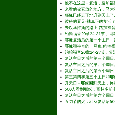
他不在这里 – 复活，路加福音 24:1-12
来看他被安放的地方，马太福音 28:1-
耶稣已经真正地升到天上了, 路加福音 24:5
彼得的看见-祂真正的复活了，路加福音24:
去以马忤斯的路上, 路加福音2
约翰福音20章24-31节，
耶稣复活后的第一个主日，路加福音 – Firs
耶稣和神奇的一网鱼, 约翰福音 21:1-25
约翰福音20章24-29节，复
复活主日之后的第三个周日后 – The en
复活主日之后的第四个周日后 – The en
复活主日之后的第五个周日（或35天之后）后
第三第四和第五个主日和耶稣向多马显现，约翰
升天日 – 耶稣回到天上，路加福音 24:5
500人看到耶稣，哥林多前书 15:1-11
复活主日之后的第六个周日（或42天）后， 
五旬节的火，耶稣复活后50天, 使徒行传 2: