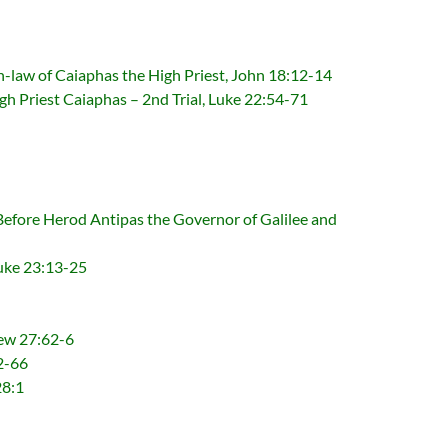
 Caiaphas the High Priest, John 18:12-14
 Caiaphas – 2nd Trial, Luke 22:54-71
 Antipas the Governor of Galilee and
ke 23:13-25
w 27:62-6
2-66
8:1