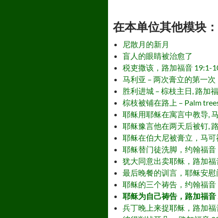
在本单位其他模块： - Othe
尼散月的新月
盲人的眼睛被治愈了
税吏撒该，路加福音 19:1-10 – Zac
马利亚 – 两次膏立的第一次，约翰福音 12
胜利进城 – 棕枝主日, 路加福音 19:2
棕枝被铺在路上 – Palm trees wer
耶稣用耶稣在寓言中教导, 马太福音 25:1
耶稣豫言他在两天后被钉, 路加福音 22:1-6
耶稣在伯大尼被膏立，马可福音 14:3-9
耶稣替门徒洗脚，约翰福音 13:1-17 –
犹大同意出卖耶稣，路加福音 22:1-6 –
最后晚餐的训言，耶稣安慰门徒，约翰福音 14
耶稣的三个祷告，约翰福音 17:1-26 – 
耶稣为自己祷告，路加福音 22:39-46 
兵丁晚上来捉耶稣，路加福音 22:47-48 