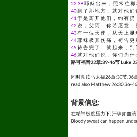
22:39
耶 稣 出 来 ， 照 常 往 橄 
40
到 了 那 地 方 ， 就 对 他 们 
41
于 是 离 开 他 们 ， 约 有 扔 
42
说 ， 父 阿 ， 你 若 愿 意 ， 
43
有 一 位 天 使 ， 从 天 上 显 
44
耶 稣 极 其 伤 痛 ， 祷 告 更 
45
祷 告 完 了 ， 就 起 来 ， 到 
46
就 对 他 们 说 ， 你 们 为 什 
路可福音22章:39-46节 Luke 22
同时阅读马太福26章:30节,36章
read also Matthew 26:30,36-46
背景信息:
在精神极度压力下, 汗珠如血
Bloody sweat can happen under