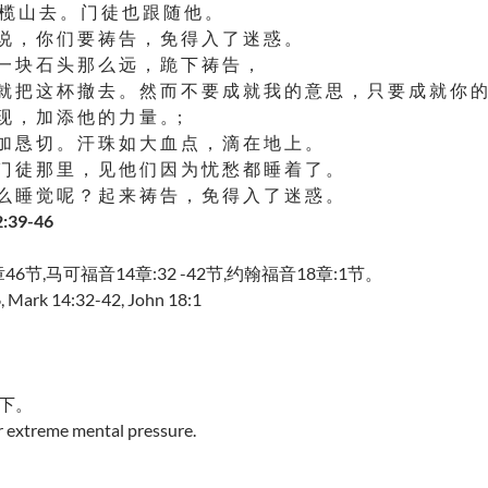
榄 山 去 。 门 徒 也 跟 随 他 。
说 ， 你 们 要 祷 告 ， 免 得 入 了 迷 惑 。
一 块 石 头 那 么 远 ， 跪 下 祷 告 ，
就 把 这 杯 撤 去 。 然 而 不 要 成 就 我 的 意 思 ， 只 要 成 就 你 的
现 ， 加 添 他 的 力 量 。;
加 恳 切 。 汗 珠 如 大 血 点 ， 滴 在 地 上 。
门 徒 那 里 ， 见 他 们 因 为 忧 愁 都 睡 着 了 。
么 睡 觉 呢 ？ 起 来 祷 告 ， 免 得 入 了 迷 惑 。
:39-46
46节,马可福音14章:32 -42节,约翰福音18章:1节。
, Mark 14:32-42, John 18:1
滴下。
 extreme mental pressure.