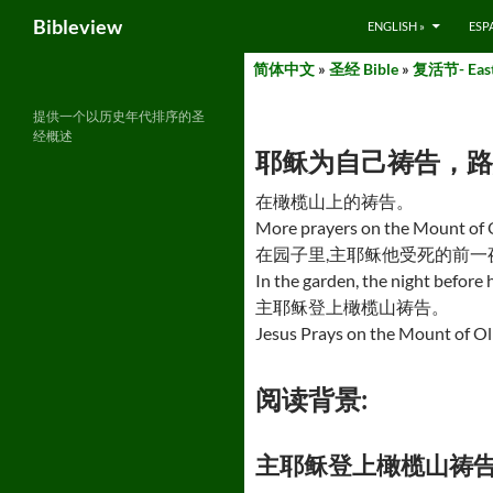
Search
Bibleview
ENGLISH »
ESP
Skip
简体中文
»
圣经 Bible
»
复活节- East
to
content
提供一个以历史年代排序的圣
经概述
耶稣为自己祷告，路加福音 22:
在橄榄山上的祷告。
More prayers on the Mount of 
在园子里,主耶稣他受死的前一
In the garden, the night before 
主耶稣登上橄榄山祷告。
Jesus Prays on the Mount of Ol
阅读背景:
主耶稣登上橄榄山祷告 – Jesu