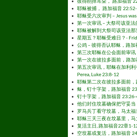
彼得削掉耳朵， 路加福音 22:49-51 –
耶稣被捕， 路加福音 22:52-54 – 
耶稣受六次审判 – Jesus was on 
第一次审讯 – 大祭司该亚法的岳父亚那，约翰福
耶稣被解到大祭司该亚法那里 – 第二次审讯，
星期五？耶稣受难日？- Friday?: d
公鸡 – 彼得否认耶稣，路加福音 22:54
第三次耶稣在公会面前审讯 – Third Tr
第一次在彼拉多面前，路加福音 23:1-7 –
第五次审讯，耶稣在加利利省的统治者希律安
Perea, Luke 23:8-12
耶稣第二次在彼拉多面前，路加福音 23:13-
稣，钉十字架，路加福音 23:26-46 –
钉十字架，路加福音 23:26-46 – Th
他们封住坟墓确保把守妥当，马太福音 27:
罗马兵丁看守坟墓，马太福音 27:62-66
耶稣三天三夜在坟墓里，马太福音 28:1 3
复活主日, 路加福音22章1-12节 – R
空坟墓或复活，路加福音 24:1-8 – Th