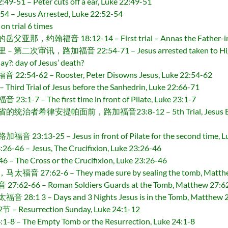
 Peter cuts off a ear, Luke 22:49-51
Jesus Arrested, Luke 22:52-54
trial 6 times
音 18:12-14 – First trial – Annas the Father-in-law of
路加福音 22:54-71 – Jesus arrested taken to High Priest
ay of Jesus’ death?
-62 – Rooster, Peter Disowns Jesus, Luke 22:54-62
ial of Jesus before the Sanhedrin, Luke 22:66-71
 The first time in front of Pilate, Luke 23:1-7
提帕面前，路加福音23:8-12 – 5th Trial, Jesus Before Herod
25 – Jesus in front of Pilate for the second time, Lu
 Jesus, The Crucifixion, Luke 23:26-46
e Cross or the Crucifixion, Luke 23:26-46
62-6 – They made sure by sealing the tomb, Matthe
 – Roman Soldiers Guards at the Tomb, Matthew 27:6
 – Days and 3 Nights Jesus is in the Tomb, Matthew 2
esurrection Sunday, Luke 24:1-12
e Empty Tomb or the Resurrection, Luke 24:1-8