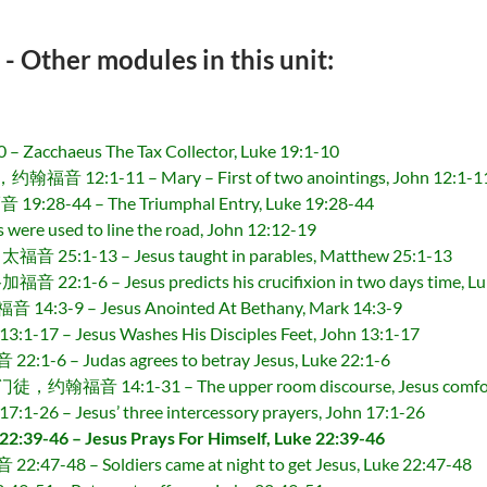
r modules in this unit:
chaeus The Tax Collector, Luke 19:1-10
:1-11 – Mary – First of two anointings, John 12:1-1
8-44 – The Triumphal Entry, Luke 19:28-44
e used to line the road, John 12:12-19
-13 – Jesus taught in parables, Matthew 25:1-13
 – Jesus predicts his crucifixion in two days time, Luk
 – Jesus Anointed At Bethany, Mark 14:3-9
 Jesus Washes His Disciples Feet, John 13:1-17
 Judas agrees to betray Jesus, Luke 22:1-6
:1-31 – The upper room discourse, Jesus comforts Hi
Jesus’ three intercessory prayers, John 17:1-26
– Jesus Prays For Himself, Luke 22:39-46
– Soldiers came at night to get Jesus, Luke 22:47-48