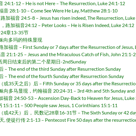
 – He is not Here – The Resurrection, Luke 24:1-12
10 – Come See Were He Lay, Matthew 28:1-10
-8 – Jesus has risen indeed, The Resurrection, Luke 
12 – Peter Looks – He is Risen Indeed, Luke 24:12
4章13-35节
 耶稣向多玛的特殊显现
t Sunday or 7 days after the Resurrection of Jesus, 
 – Jesus and the Miraculous Catch of Fish, John 21:1-2
活周日结束后的第二个星期日-2ndSunday
d of the third Sunday after Resurrection Sunday
d of the fourth Sunday after Resurrection Sunday
 – Fifth Sunday or 35 days after the Resurrection
福音 20:24-31 – 3rd 4th and 5th Sunday and Jesus A
0-53 – Ascension Day-Back to Heaven for Jesus, Luke 
 – 500 People saw Jesus, 1 Corinthians 15:1-11
民数记28章16-31节 – The Sixth Sunday or 42 days from t
1-13 – Pentecost Fire 50 days after the resurrection of