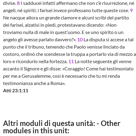
divise.
8
I sadducei infatti affermano che non c’è risurrezione, né
angeli, né spiriti; i farisei invece professano tutte queste cose.
9
Ne nacque allora un grande clamore e alcuni scribi del partito
dei farisei, alzatisi in piedi, protestavano dicendo: «Non
troviamo nulla di male in quest’uomo. E se uno spirito o un
angelo gli avesse parlato davvero?».
10
La disputa si accese a tal
punto che il tribuno, temendo che Paolo venisse linciato da
costoro, ordinò che scendesse la truppa a portarlo via di mezzo a
loro e ricondurlo nella fortezza.
11
La notte seguente gli venne
accanto il Signore e gli disse: «Coraggio! Come hai testimoniato
per me a Gerusalemme, così è necessario che tu mi renda
testimonianza anche a Roma».
Atti 23:1:11
Altri moduli di questa unità: - Other
modules in this unit: