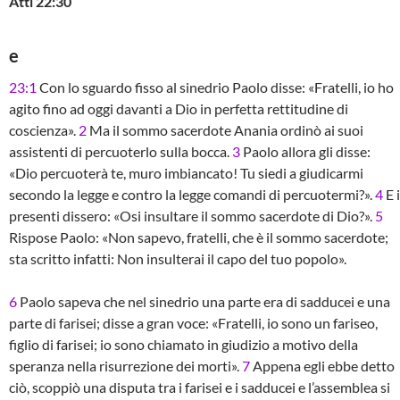
Atti 22:30
e
23:1
Con lo sguardo fisso al sinedrio Paolo disse: «Fratelli, io ho
agito fino ad oggi davanti a Dio in perfetta rettitudine di
coscienza».
2
Ma il sommo sacerdote Anania ordinò ai suoi
assistenti di percuoterlo sulla bocca.
3
Paolo allora gli disse:
«Dio percuoterà te, muro imbiancato! Tu siedi a giudicarmi
secondo la legge e contro la legge comandi di percuotermi?».
4
E i
presenti dissero: «Osi insultare il sommo sacerdote di Dio?».
5
Rispose Paolo: «Non sapevo, fratelli, che è il sommo sacerdote;
sta scritto infatti: Non insulterai il capo del tuo popolo».
6
Paolo sapeva che nel sinedrio una parte era di sadducei e una
parte di farisei; disse a gran voce: «Fratelli, io sono un fariseo,
figlio di farisei; io sono chiamato in giudizio a motivo della
speranza nella risurrezione dei morti».
7
Appena egli ebbe detto
ciò, scoppiò una disputa tra i farisei e i sadducei e l’assemblea si