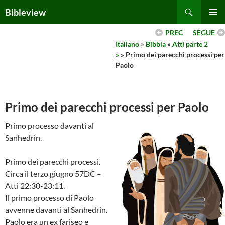
Skip
Search
Bibleview
to
PRIMAR
content
PREC
SEGUE
MENU
Italiano
»
Bibbia
»
Atti parte 2
»
» Primo dei parecchi processi per
Paolo
Primo dei parecchi processi per Paolo
Primo processo davanti al
Sanhedrin.
Primo dei parecchi processi.
Circa il terzo giugno 57DC –
Atti 22:30-23:11.
Il primo processo di Paolo
avvenne davanti al Sanhedrin.
Paolo era un ex fariseo e