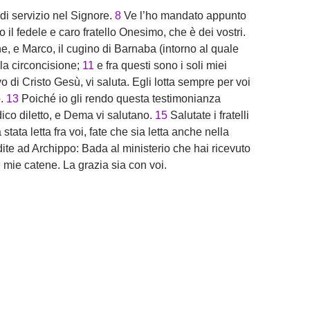
 di servizio nel Signore.
8
Ve l’ho mandato appunto
il fedele e caro fratello Onesimo, che è dei vostri.
e, e Marco, il cugino di Barnaba (intorno al quale
lla circoncisione;
11
e fra questi sono i soli miei
o di Cristo Gesù, vi saluta. Egli lotta sempre per voi
o.
13
Poiché io gli rendo questa testimonianza
ico diletto, e Dema vi salutano.
15
Salutate i fratelli
ata letta fra voi, fate che sia letta anche nella
ite ad Archippo: Bada al ministerio che hai ricevuto
 mie catene. La grazia sia con voi.