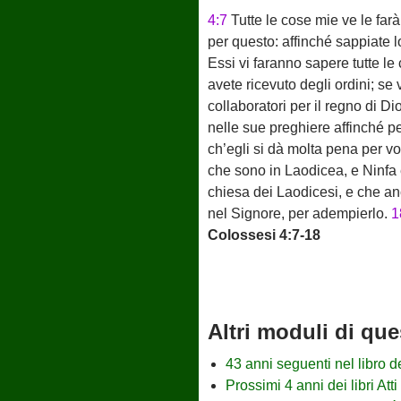
4:7
Tutte le cose mie ve le farà
per questo: affinché sappiate lo
Essi vi faranno sapere tutte le
avete ricevuto degli ordini; se 
collaboratori per il regno di Di
nelle sue preghiere affinché per
ch’egli si dà molta pena per voi
che sono in Laodicea, e Ninfa 
chiesa dei Laodicesi, e che a
nel Signore, per adempierlo.
1
Colossesi 4:7-18
Altri moduli di que
43 anni seguenti nel libro d
Prossimi 4 anni dei libri Atti