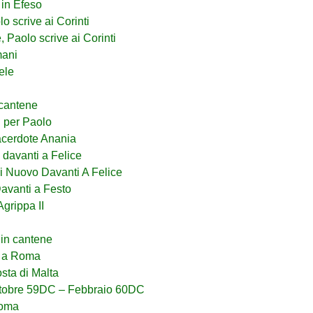
 in Efeso
o scrive ai Corinti
 Paolo scrive ai Corinti
mani
ele
 cantene
i per Paolo
cerdote Anania
davanti a Felice
i Nuovo Davanti A Felice
avanti a Festo
grippa II
in cantene
e a Roma
osta di Malta
Ottobre 59DC – Febbraio 60DC
Roma