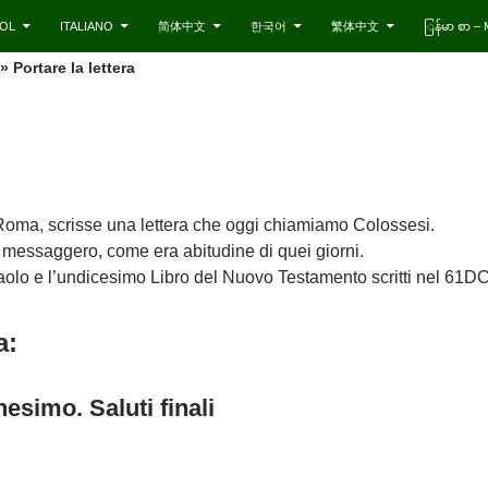
OL
ITALIANO
简体中文
한국어
繁体中文
ြန်မာ စာ 
» Portare la lettera
 Roma, scrisse una lettera che oggi chiamiamo Colossesi.
 messaggero, come era abitudine di quei giorni.
Paolo e l’undicesimo Libro del Nuovo Testamento scritti nel 61DC
a:
nesimo. Saluti finali