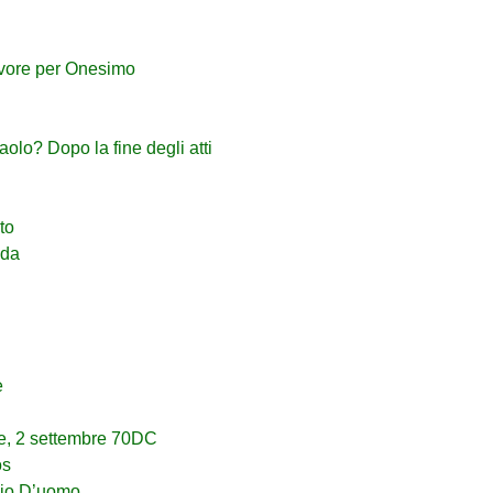
avore per Onesimo
aolo? Dopo la fine degli atti
to
nda
e
e, 2 settembre 70DC
os
glio D’uomo