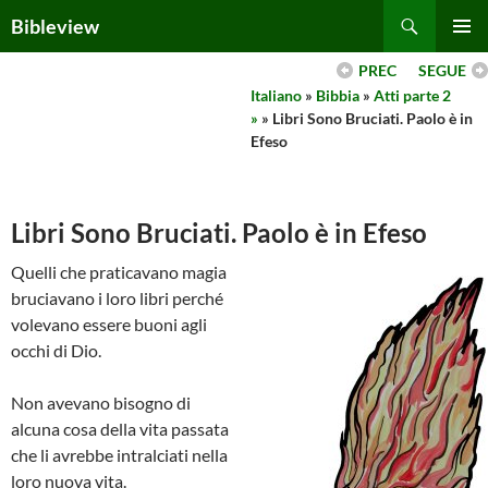
Skip
Search
Bibleview
to
PRIMAR
content
PREC
SEGUE
MENU
Italiano
»
Bibbia
»
Atti parte 2
»
» Libri Sono Bruciati. Paolo è in
Efeso
Libri Sono Bruciati. Paolo è in Efeso
Quelli che praticavano magia
bruciavano i loro libri perché
volevano essere buoni agli
occhi di Dio.
Non avevano bisogno di
alcuna cosa della vita passata
che li avrebbe intralciati nella
loro nuova vita.