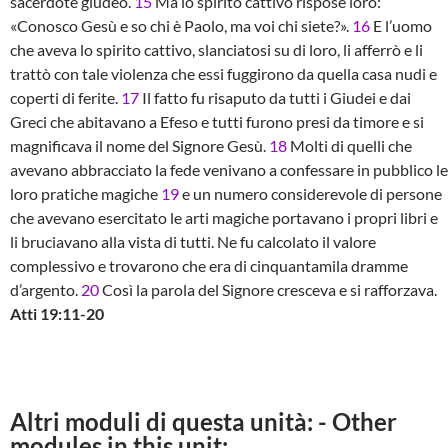
sacerdote giudeo.
15
Ma lo spirito cattivo rispose loro:
«Conosco Gesù e so chi è Paolo, ma voi chi siete?».
16
E l’uomo
che aveva lo spirito cattivo, slanciatosi su di loro, li afferrò e li
trattò con tale violenza che essi fuggirono da quella casa nudi e
coperti di ferite.
17
Il fatto fu risaputo da tutti i Giudei e dai
Greci che abitavano a Efeso e tutti furono presi da timore e si
magnificava il nome del Signore Gesù.
18
Molti di quelli che
avevano abbracciato la fede venivano a confessare in pubblico le
loro pratiche magiche
19
e un numero considerevole di persone
che avevano esercitato le arti magiche portavano i propri libri e
li bruciavano alla vista di tutti. Ne fu calcolato il valore
complessivo e trovarono che era di cinquantamila dramme
d’argento.
20
Così la parola del Signore cresceva e si rafforzava.
Atti 19:11-20
Altri moduli di questa unità: - Other
modules in this unit: