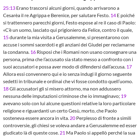
25:13
Erano trascorsi alcuni giorni, quando arrivarono a
Cesarèa il re Agrippa e Berenìce, per salutare Festo.
14
E poiché
si trattennero parecchi giorni, Festo espose al re il caso di Paolo:
«C’è un uomo, lasciato qui prigioniero da Felice, contro il quale,
15
durante la mia visita a Gerusalemme, si presentarono con
accuse i sommi sacerdoti e gli anziani dei Giudei per reclamarne
la condanna.
16
Risposi che i Romani non usano consegnare una
persona, prima che l’accusato sia stato messo a confronto con i
suoi accusatori e possa aver modo di difendersi dall’accusa.
17
Allora essi convennero qui e io senza indugi il giorno seguente
sedetti in tribunale e ordinai che vi fosse condotto quell’uomo.
18
Gli accusatori gli si misero attorno, ma non addussero
nessuna delle imputazioni criminose che io immaginavo;
19
avevano solo con lui alcune questioni relative la loro particolare
religione e riguardanti un certo Gesù, morto, che Paolo
sosteneva essere ancora in vita.
20
Perplesso di fronte a simili
controversie, gli chiesi se voleva andare a Gerusalemme ed esser
giudicato là di queste cose.
21
Ma Paolo si appellò perché la sua