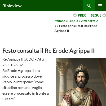
Skip
Search
Bibleview
to
PRIMAR
content
PREC
SEGUE
MENU
Italiano
»
Bibbia
»
Atti parte 2
»
» Festo consulta il Re Erode
Agrippa II
Festo consulta il Re Erode Agrippa II
Re Agrippa II 58DC – Atti
25:13-26:32.
Re Erode Agrippa II era
giudice al processo dove
Paolo lo interpellò: “come
cittadino romano, voglio
essere processato in fronte a
Cesare”.