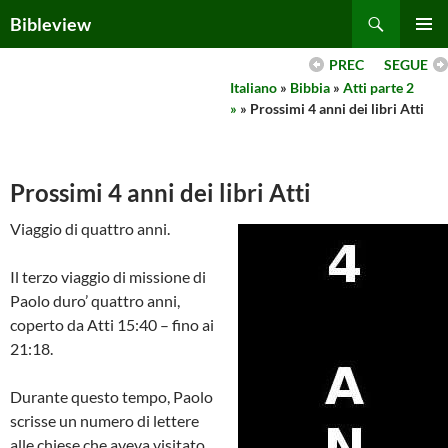
Skip
Search
Bibleview
to
PRIMAR
content
PREC
SEGUE
MENU
Italiano
»
Bibbia
»
Atti parte 2
»
» Prossimi 4 anni dei libri Atti
Prossimi 4 anni dei libri Atti
Viaggio di quattro anni.
Il terzo viaggio di missione di
Paolo duro’ quattro anni,
coperto da Atti 15:40 – fino ai
21:18.
Durante questo tempo, Paolo
scrisse un numero di lettere
alle chiese che aveva visitato,