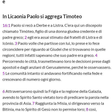
e
In Licaonia Paolo si aggrega Timoteo
16:1
Paolo si recò a Derbe e a Listra. C’era qui un discepolo
chiamato Timòteo, figlio di una donna giudea credente e di
padre greco;
2
egli era assai stimato dai fratelli di Listra e di
Icònio.
3
Paolo volle che partisse con lui, lo prese e lo fece
circoncidere per riguardo ai Giudei che si trovavano in quelle
regioni; tutti infatti sapevano che suo padre era greco.
4
Percorrendo le città, trasmettevano loro le decisioni prese dagli
apostoli e dagli anziani di Gerusalemme, perché le osservassero.
5
Le comunità intanto si andavano fortificando nella fede e
crescevano di numero ogni giorno.
6
Attraversarono quindi la Frigia e la regione della Galazia,
avendo lo Spirito Santo vietato loro di predicare la parola nella
provincia di Asia.
7
Raggiunta la Misia, si dirigevano verso la
Bitinia, ma lo Spirito di Gesù non lo permise loro;
8
così,