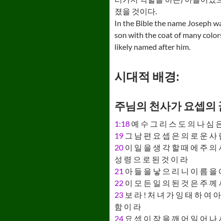
졌을 것이다.
In the Bible the name Joseph was
son with the coat of many color
likely named after him.
시대적 배경:
주님의 천사가 요셉의
1:18
예 수 그 리 스 도 의 나 심 은
19
그 남 편 요 셉 은 의 로 운 사 
20
이 일 을 생 각 할 때 에 주 의 
성 령 으 로 된 것 이 라
21
아 들 을 낳 으 리 니 이 름 을 
22
이 모 든 일 의 된 것 은 주 께 
23
보 라 ! 처 녀 가 잉 태 하 여 아
함 이 라
24
요 셉 이 잠 을 깨 어 일 어 나 