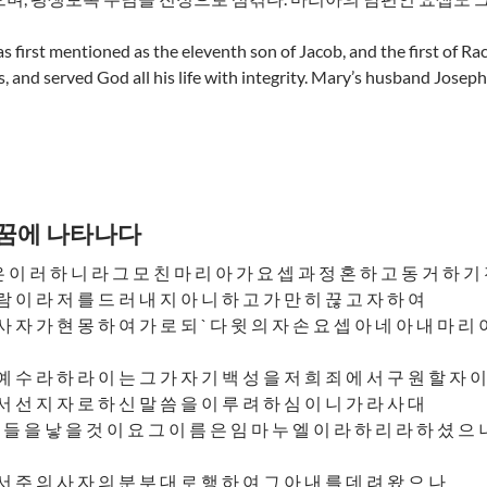
 first mentioned as the eleventh son of Jacob, and the first of Ra
s, and served God all his life with integrity. Mary’s husband Jose
 꿈에 나타나다
 이 러 하 니 라 그 모 친 마 리 아 가 요 셉 과 정 혼 하 고 동 거 하 기
람 이 라 저 를 드 러 내 지 아 니 하 고 가 만 히 끊 고 자 하 여
사 자 가 현 몽 하 여 가 로 되 ` 다 윗 의 자 손 요 셉 아 네 아 내 마 리 
예 수 라 하 라 이 는 그 가 자 기 백 성 을 저 희 죄 에 서 구 원 할 자 이
서 선 지 자 로 하 신 말 씀 을 이 루 려 하 심 이 니 가 라 사 대
 들 을 낳 을 것 이 요 그 이 름 은 임 마 누 엘 이 라 하 리 라 하 셨 으 니
서 주 의 사 자 의 분 부 대 로 행 하 여 그 아 내 를 데 려 왔 으 나