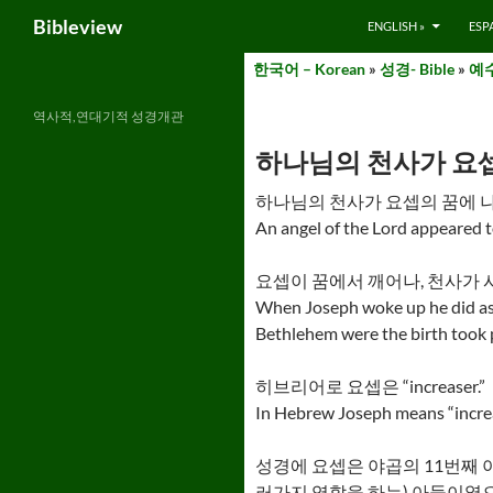
Search
Bibleview
ENGLISH »
ESP
Skip
한국어 – Korean
»
성경- Bible
»
예수
to
content
역사적,연대기적 성경개관
하나님의 천사가 요셉의
하나님의 천사가 요셉의 꿈에 나
An angel of the Lord appeared t
요셉이 꿈에서 깨어나, 천사가 
When Joseph woke up he did as
Bethlehem were the birth took 
히브리어로 요셉은 “increaser.”
In Hebrew Joseph means “increa
성경에 요셉은 야곱의 11번째 
러가지 역할을 하는) 아들이였으