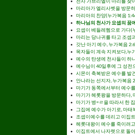
천사 가브리엘이 마리를 찾아왔
마리아가 엘리사벳을 방문하다(
마리아의 찬양(누가복음 1:46
하나님의 천사가 요셉의 꿈에 
요셉이 베들레헴으로 가다(누가
마리는 당나귀를 타고 조셉과 
갓난 아기 예수, 누가복음 2:6-
목자들이 계속 지켜보다,누가복음 
예수의 탄생에 천사들이 하나님
예수님이 40일후에 그 성전으로
시몬이 축복받은 예수를 발견하
안나라는 선지자, 누가복음 2:
마기가 동쪽에서부터 예수를 찾
마기가 헤롯왕을 방문하다, 마
마기가 병=ㄹ을 따라서 한 집으
그집에 예수가 아기로, 마태복음
조셉이예수를 데리고 이집트로 
헤롯대왕이 예수를 죽이려고 처
이집트에서 나자렛으로 돌아옴,