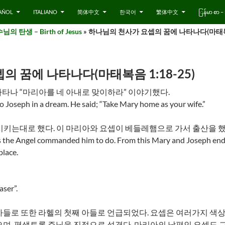
AÑOL
ITALIANO
简体中文
한국어
繁体中文
ြန်မာ စာ
님의 탄생 – Birth of Jesus
» 하나님의 천사가 요셉의 꿈에 나타나다(마태복음 
 꿈에 나타나다(마태복음 1:18-25)
타나 “마리아를 네 아내로 맞이하라” 이야기했다.
o Joseph in a dream. He said; “Take Mary home as your wife.”
시키는대로 했다. 이 마리아와 요셉이 베들레햄으로 가서 출산을 했
 the Angel commanded him to do. From this Mary and Joseph end
place.
ser”.
아들로 또한 라헬의 첫째 아들로 언급되었다. 요셉은 여러가지 색상
며, 평생토록 주님을 진정으로 섬겪다. 마리아의 남편인 요셉도 그