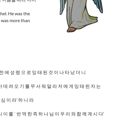
chel. He was the
ph was more than
 전 에 성 령 으 로 잉 태 된 것 이 나 타 났 더 니
아 데 려 오 기 를 무 서 워 말 라 저 에 게 잉 태 된 자 는
 심 이 라’ 하 니 라
 이 를 ` 번 역 한 즉 하 나 님 이 우 리 와 함 께 계 시 다’